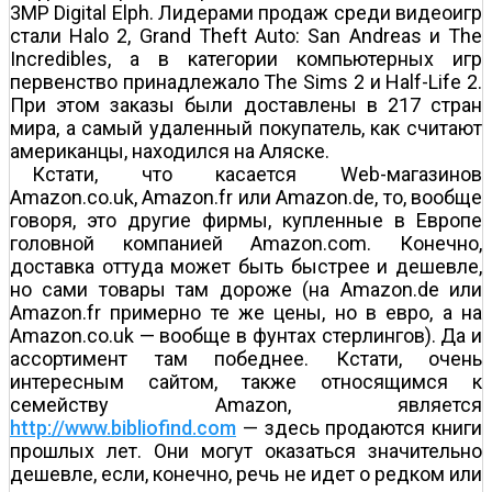
3MP Digital Elph. Лидерами продаж среди видеоигр
стали Halo 2, Grand Theft Auto: San Andreas и The
Incredibles, а в категории компьютерных игр
первенство принадлежало The Sims 2 и Half-Life 2.
При этом заказы были доставлены в 217 стран
мира, а самый удаленный покупатель, как считают
американцы, находился на Аляске.
Кстати, что касается Web-магазинов
Amazon.co.uk, Amazon.fr или Amazon.de, то, вообще
говоря, это другие фирмы, купленные в Европе
головной компанией Amazon.com. Конечно,
доставка оттуда может быть быстрее и дешевле,
но сами товары там дороже (на Amazon.de или
Amazon.fr примерно те же цены, но в евро, а на
Amazon.co.uk — вообще в фунтах стерлингов). Да и
ассортимент там победнее. Кстати, очень
интересным сайтом, также относящимся к
семейству Amazon, является
http://www.bibliofind.com
— здесь продаются книги
прошлых лет. Они могут оказаться значительно
дешевле, если, конечно, речь не идет о редком или