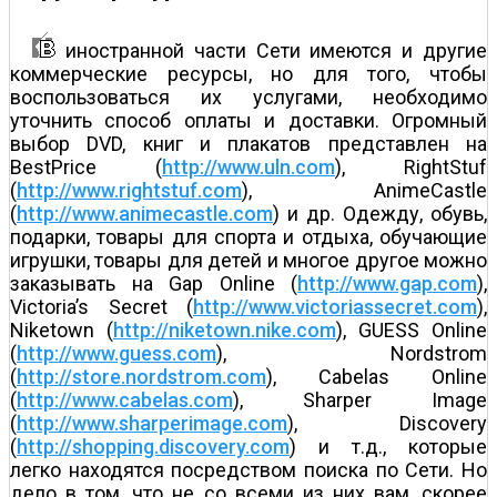
иностранной части Сети имеются и другие
коммерческие ресурсы, но для того, чтобы
воспользоваться их услугами, необходимо
уточнить способ оплаты и доставки. Огромный
выбор DVD, книг и плакатов представлен на
BestPrice (
http://www.uln.com
), RightStuf
(
http://www.rightstuf.com
), AnimeCastle
(
http://www.animecastle.com
) и др. Одежду, обувь,
подарки, товары для спорта и отдыха, обучающие
игрушки, товары для детей и многое другое можно
заказывать на Gap Online (
http://www.gap.com
),
Victoria’s Secret (
http://www.victoriassecret.com
),
Niketown (
http://niketown.nike.com
), GUESS Online
(
http://www.guess.com
), Nordstrom
(
http://store.nordstrom.com
), Cabelas Online
(
http://www.cabelas.com
), Sharper Image
(
http://www.sharperimage.com
), Discovery
(
http://shopping.discovery.com
) и т.д., которые
легко находятся посредством поиска по Сети. Но
дело в том, что не со всеми из них вам, скорее