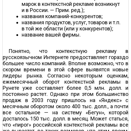
марок в контекстной рекламе возникнут
и в России. — Прим. ред.);
названия компаний-конкурентов;
названия продуктов, услуг, товаров и т.п.
в той же области (или у конкурентов);
название вашей фирмы.
Понятно, что контекстную рекламу в
русскоязычном Интернете предоставляет гораздо
большее число компаний. Вполне возможно, что в
скором времени в этой сфере выявятся новые
лидеры рынка. Согласно некоторым оценкам,
ежемесячный оборот контекстной рекламы в
Рунете уже составляет более 0,5 млн. долл. и
постоянно растет. Однако при этом большинство
продаж в 2003 году пришлось на «Яндекс» с
месячным оборотом около 400 тыс. долл., а почти
все остальное — на систему «Бегун», которой
досталось 150 тыс. долл. в месяц. Может статься,
что «пирог» российской контекстной рекламы все
же вырастет до таких размеров, что этим двоим,