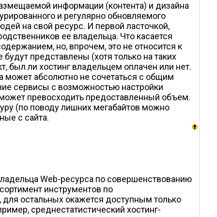
размещаемой информации (контента) и дизайна
ктурированного и регулярно обновляемого
дей на свой ресурс. И первой ласточкой,
родственников ее владельца. Что касается
одержанием, но, впрочем, это не относится к
будут представлены (хотя только на таких
кт, был ли хостинг владельцем оплачен или нет.
ига может абсолютно не сочетаться с общим
очие сервисы с возможностью настройки
и может превосходить предоставленный объем.
уру (по поводу лишних мегабайтов можно
ые с сайта.
 владельца Web-ресурса по совершенствованию
ссортимент инструментов по
, для остальных окажется доступным только
пример, среднестатистический хостинг-