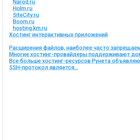
Narod.ru
Holm.ru
SiteCity.ru
Boom.ru
hosting.km.ru
Хостинг интерактивных приложений
Расширения файлов, наиболее часто запрещаемы
Многие хостинг-провайдеры поддерживают дом
Все больше хостинг-ресурсов Рунета объявляют
SSH-протокол является...