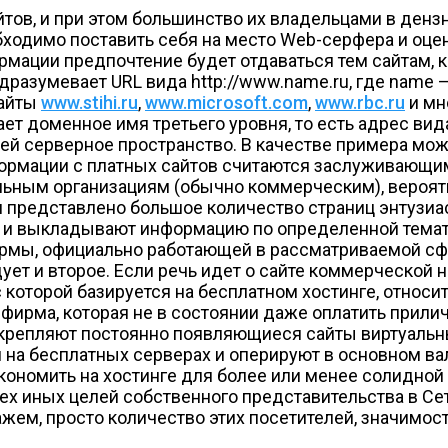
ов, и при этом большинство их владельцами в дензна
ходимо поставить себя на место Web-серфера и оцени
формации предпочтение будет отдаваться тем сайтам,
подразумевает URL вида http://www.name.ru, где nam
сайты
www.stihi.ru
,
www.microsoft.com
,
www.rbc.ru
и мн
ает доменное имя третьего уровня, то есть адрес вида
шей серверное пространство. В качестве примера мо
формации с платных сайтов считаются заслуживающим
льным организациям (обычно коммерческим), вероят
я представлено большое количество страниц энтузиа
 и выкладывают информацию по определенной темати
ирмы, официально работающей в рассматриваемой сф
ует и второе. Если речь идет о сайте коммерческой 
 которой базируется на бесплатном хостинге, относи
 фирма, которая не в состоянии даже оплатить прили
укрепляют постоянно появляющиеся сайты виртуальн
ся на бесплатных серверах и оперируют в основном 
сэкономить на хостинге для более или менее солидно
х иных целей собственного представительства в Сет
кажем, просто количество этих посетителей, значимос