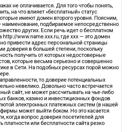
ках не оплачивается. Для того чтобы понять,
ть, на что влияет «бесплатный» статус
 которые имеют домен второго уровня. Поясним,
e — наименование, подбираемое непосредственно
ожество других. Если речь идет о бесплатном
 http://www.name.xxx.ru, где xxx — это домен
жно привести адрес персональной страницы
и доверия в большей степени, поскольку
ность получить от которых недостоверные
стов, которые весьма серьезно и совершенно
ке в Сети. На подобных ресурсах порой можно
ере.
направленности, то доверие потенциальных
тельно невелико. Довольно часто встречается
чный сайт, не может рассчитывать на чье-либо
ых банков, казино и инвестиционных фондов
валютой электронных платежных систем (в нашей
й фирмы может выйти боком. Но это касается
и, когда вопрос доверия посетителей для
ть платности или бесплатности сайта резко