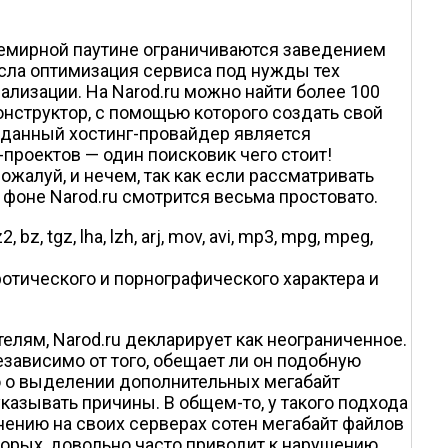
семирной паутине ограничиваются заведением
есла оптимизация сервиса под нужды тех
лизации. На Narod.ru можно найти более 100
нструктор, с помощью которого создать свой
, данный хостинг-провайдер является
роектов — один поисковик чего стоит!
ожалуй, и нечем, так как если рассматривать
фоне Narod.ru смотрится весьма простовато.
 bz2, bz, tgz, lha, lzh, arj, mov, avi, mp3, mpg, mpeg,
отического и порнографического характера и
елям, Narod.ru декларирует как неограниченное.
зависимо от того, обещает ли он подобную
то о выделении дополнительных мегабайт
казывать причины. В общем-то, у такого подхода
анению на своих серверах сотен мегабайт файлов
-вторых, довольно часто приводит к нарушению