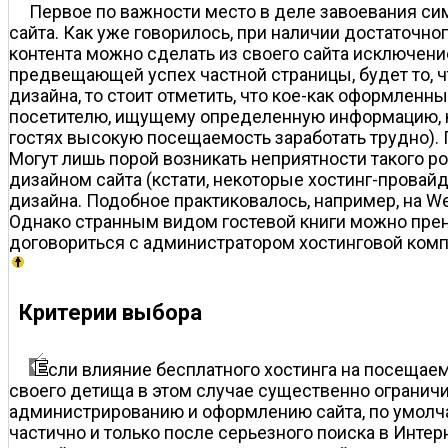
Первое по важности место в деле завоевания си
сайта. Как уже говорилось, при наличии достаточн
контента можно сделать из своего сайта исключени
предвещающей успех частной страницы, будет то, чт
дизайна, то стоит отметить, что кое-как оформленны
посетителю, ищущему определенную информацию, ко
гостях высокую посещаемость заработать трудно). Пр
Могут лишь порой возникать неприятности такого р
дизайном сайта (кстати, некоторые хостинг-провай
дизайна. Подобное практиковалось, например, на W
Однако странным видом гостевой книги можно прен
договориться с администратором хостинговой комп
Критерии выбора
сли влияние бесплатного хостинга на посещае
своего детища в этом случае существенно ограничи
администрированию и оформлению сайта, по умолч
частично и только после серьезного поиска в Инте