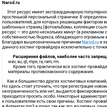
Narod.ru
Этот ресурс имеет экстраординарную популярнос
простенькой персональной странички. В определен
пользователей, для которых решающим фактором выб
шаблонных страниц (фотоальбомы, коллекции ссыло
ресурс — это дело нескольких минут (в рекламном с
собственностью Яндекса, обладающего огромным а
Благодаря вышеозначенным причинам
Narod.ru
и з
данного хостинг-провайдера исключительно с точки
Расширения файлов, наиболее часто запрещ
wav, au, qt, mpe, ra, ram, rm.
Кроме того, практически все хостинг-провайд
материалы противозаконного содержания.
Как и большинство других хостинговых компаний,
Но здесь стоит уточнить, что при регистрации нов
неограниченность или нет, выдается фиксированное 
приходится просить особо. Некоторые администрато
к пользователям есть свои причины. Хостинг-провай
в форматах mp3 и mpeg, так как это, во-первых, озн