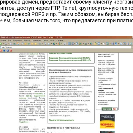
стрировав домен, предоставит своему клиенту неогр
тов, доступ через FTP, Telnet, круглосуточную техп
поддержкой POP3 и пр. Таким образом, выбирая бесп
рочем, большая часть того, что предлагается при пла