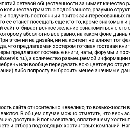
мпатий сетевой общественности занимает качество 
ого количества грамотно подобранного, разумно стру
е и получить постоянный приток заинтересованных лю
о ее станет посещать еще кто-то, кроме знакомых и 
й сайт отбивает всякое желание ознакомиться с его с
торому абсолютно все равно, на каком фоне данные 
и этом ни на дизайн, ни на контент не влияет тот фа
ода, что предлагаемая хостером готовая гостевая кн
деры предлагают гостевые книги, чаты, форумы и пр
ebservis.ru.), а количество размещаемой информаци
ебречь или вообще переделать всю цветовую структ
ании) либо попросту выбросить менее значимые данн
мость сайта относительно невелико, то возможности
ваются. В общем случае можно отметить, что весь а
анию доступный пользователю, оплатившему хостинг
рнете и отбора подходящих хостинговых компаний. На