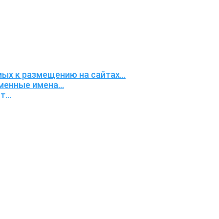
х к размещению на сайтах...
енные имена...
...