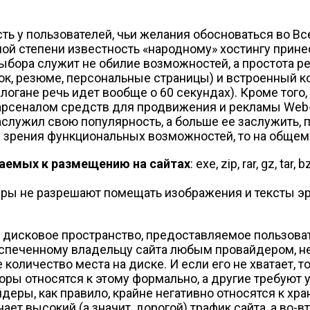
ть у пользователей, чьи желания обосноваться во В
ной степени известность «народному» хостингу прин
ора служит не обилие возможностей, а простота реа
к, резюме, персональные страницы) и встроенный ко
логане речь идет вообще о 60 секундах). Кроме того
рсеналом средств для продвижения и рекламы Web-п
аслужил свою популярность, а больше ее заслужить, п
 зрения функциональных возможностей, то на общем 
аемых к размещению на сайтах
: exe, zip, rar, gz, tar,
еры не разрешают помещать изображения и тексты эр
 дисковое пространство, предоставляемое пользоват
оиспеченному владельцу сайта любым провайдером, не
количество места на диске. И если его не хватает, 
ры относятся к этому формально, а другие требуют у
деры, как правило, крайне негативно относятся к хр
ачает высокий (а значит, дорогой) трафик сайта, а во