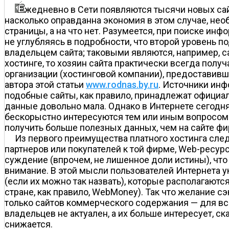
жедневно в Сети появляются тысячи новых сайт
насколько оправданна экономия в этом случае, необ
страницы, а на что нет. Разумеется, при поиске ин
не углубляясь в подробности, что второй уровень 
владельцем сайта; таковыми являются, например, 
хостинге, то хозяин сайта практически всегда получ
организации (хостинговой компании), предоставив
автора этой статьи
www.rodnas.by.ru
. Источники ин
подобные сайты, как правило, принадлежат официа
данные довольно мала. Однако в Интернете сегодн
бескорыстно интересуются тем или иным вопросом
получить больше полезных данных, чем на сайте ф
Из первого преимущества платного хостинга след
партнеров или покупателей к той фирме, Web-ресурс
суждение (впрочем, не лишенное доли истины), что
внимание. В этой мысли пользователей Интернета 
(если их можно так назвать), которые располагают
стране, как правило, WebMoney). Так что желание 
только сайтов коммерческого содержания — для все
владельцев не актуален, а их больше интересует, с
снижается.