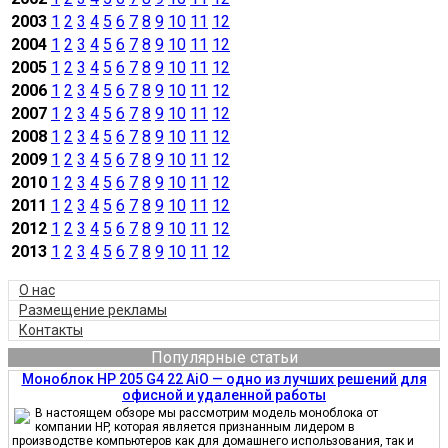
2003
1
2
3
4
5
6
7
8
9
10
11
12
2004
1
2
3
4
5
6
7
8
9
10
11
12
2005
1
2
3
4
5
6
7
8
9
10
11
12
2006
1
2
3
4
5
6
7
8
9
10
11
12
2007
1
2
3
4
5
6
7
8
9
10
11
12
2008
1
2
3
4
5
6
7
8
9
10
11
12
2009
1
2
3
4
5
6
7
8
9
10
11
12
2010
1
2
3
4
5
6
7
8
9
10
11
12
2011
1
2
3
4
5
6
7
8
9
10
11
12
2012
1
2
3
4
5
6
7
8
9
10
11
12
2013
1
2
3
4
5
6
7
8
9
10
11
12
О нас
Размещение рекламы
Контакты
Популярные статьи
Моноблок HP 205 G4 22 AiO — одно из лучших решений для
офисной и удаленной работы
В настоящем обзоре мы рассмотрим модель моноблока от
компании HP, которая является признанным лидером в
производстве компьютеров как для домашнего использования, так и