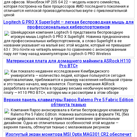
для офисов. Моноблок HP 205 G4 22 — модель нового семейства,
которая построена на базе процессоров AMD последнего поколения и
отличается неплохой производительностью вкупе с привлекательной
ценой
Logitech G PRO X Superlight — легкая беспроводная мышь для
профессиональных киберспортсменов
Швейцарская компания Logitech G представила беспроводную
игровую мышь Logitech G PRO X Superlight. Новинка предназначена
для профессиональных киберспортсменов, а слово Superlight в ее
названии указывает на малый вес этой модели, который не превышает
63 г. Это почти на четверть меньше по сравнению с анонсированным
пару лет тому назад манипулятором Logitech G PRO Wireless
Материнская плата для домашнего майнинга ASRock H110
Pro BTC+
Как показало недавнее исследование Кембриджского
университета — количество людей, которые пользуются сегодня
криптовалютами, приближается к размеру населения небольшой страны
и это только начало, мир меняется. Поэтому компания ASRock
разработала и выпустила в продажу весьма необычную материнскую
плату — H110 PRO BTC+, которую мы и рассмотрим в этом обзоре
Верхняя панель клавиатуры Rapoo Ralemo Pre 5 Fabric Edition
обтянута тканью
Компания Rapoo анонсировала в Китае беспроводную клавиатуру
Ralemo Pre 5 Fabric Edition. Новинка выполнена в формате TKL (без
секции цифровых клавиш) и привлекает внимание оригинальным
дизайном. Одна из отличительных особенностей этой модели —
верхняя панель, обтянутая тканью с меланжевым рисунком
Изогнутый экран монитора MSI Optix MAG301 CR2 обеспечит