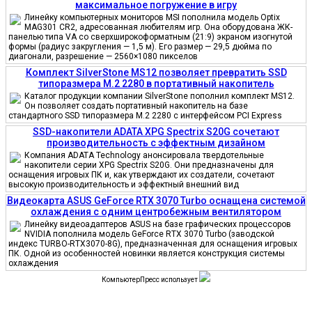
максимальное погружение в игру
Линейку компьютерных мониторов MSI пополнила модель Optix
MAG301 CR2, адресованная любителям игр. Она оборудована ЖК-
панелью типа VA со сверхширокоформатным (21:9) экраном изогнутой
формы (радиус закругления — 1,5 м). Его размер — 29,5 дюйма по
диагонали, разрешение — 2560×1080 пикселов
Комплект SilverStone MS12 позволяет превратить SSD
типоразмера M.2 2280 в портативный накопитель
Каталог продукции компании SilverStone пополнил комплект MS12.
Он позволяет создать портативный накопитель на базе
стандартного SSD типоразмера M.2 2280 с интерфейсом PCI Express
SSD-накопители ADATA XPG Spectrix S20G сочетают
производительность с эффектным дизайном
Компания ADATA Technology анонсировала твердотельные
накопители серии XPG Spectrix S20G. Они предназначены для
оснащения игровых ПК и, как утверждают их создатели, сочетают
высокую производительность и эффектный внешний вид
Видеокарта ASUS GeForce RTX 3070 Turbo оснащена системой
охлаждения с одним центробежным вентилятором
Линейку видеоадаптеров ASUS на базе графических процессоров
NVIDIA пополнила модель GeForce RTX 3070 Turbo (заводской
индекс TURBO-RTX3070-8G), предназначенная для оснащения игровых
ПК. Одной из особенностей новинки является конструкция системы
охлаждения
КомпьютерПресс использует