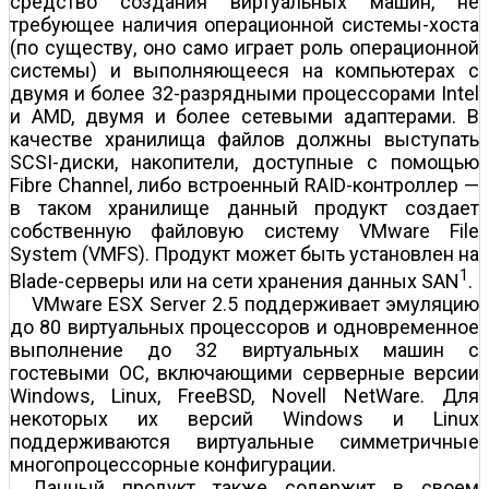
средство создания виртуальных машин, не
требующее наличия операционной системы-хоста
(по существу, оно само играет роль операционной
системы) и выполняющееся на компьютерах с
двумя и более 32-разрядными процессорами Intel
и AMD, двумя и более сетевыми адаптерами. В
качестве хранилища файлов должны выступать
SCSI-диски, накопители, доступные с помощью
Fibre Channel, либо встроенный RAID-контроллер —
в таком хранилище данный продукт создает
собственную файловую систему VMware File
System (VMFS). Продукт может быть установлен на
1
Blade-серверы или на сети хранения данных SAN
.
VMware ESX Server 2.5 поддерживает эмуляцию
до 80 виртуальных процессоров и одновременное
выполнение до 32 виртуальных машин с
гостевыми ОС, включающими серверные версии
Windows, Linux, FreeBSD, Novell NetWare. Для
некоторых их версий Windows и Linux
поддерживаются виртуальные симметричные
многопроцессорные конфигурации.
Данный продукт также содержит в своем