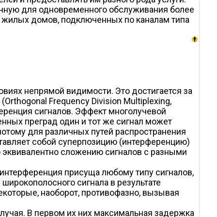
точную для одновременного обслуживания более
ни жилых домов, подключенных по каналам типа
ловиях непрямой видимости. Это достигается за
thogonal Frequency Division Multiplexing,
ференция сигналов. Эффект многолучевой
енных преград один и тот же сигнал может
потому для различных путей распространения
ставляет собой суперпозицию (интерференцию)
о эквивалентно сложению сигналов с разными
интерференция присуща любому типу сигналов,
и широкополосного сигнала в результате
екоторые, наоборот, противофазно, вызывая
лучая. В первом их них максимальная задержка