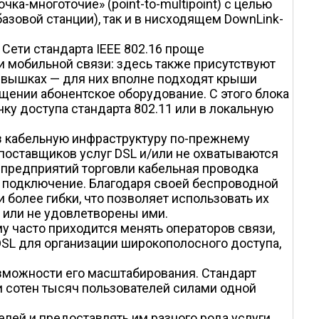
ка-многоточие» (point-to-multipoint) с целью
азовой станции), так и в нисходящем DownLink-
ети стандарта IEEE 802.16 проще
и мобильной связи: здесь также присутствуют
на вышках — для них вполне подходят крыши
ении абонентское оборудование. С этого блока
чку доступа стандарта 802.11 или в локальную
з кабельную инфраструктуру по-прежнему
поставщиков услуг DSL и/или не охватываются
 предприятий торговли кабельная проводка
 подключение. Благодаря своей беспроводной
более гибки, что позволяет использовать их
 или не удовлетворены ими.
у часто приходится менять операторов связи,
 DSL для организации широкополосного доступа,
зможности его масштабирования. Стандарт
 сотен тысяч пользователей силами одной
лей и предоставлять им разного рода услуги.