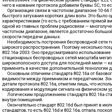
чего в название протокола добавили буквы SC, то е
Организация связи в частотном диапазоне 10-66
быстрого затухания коротких длин волн. Это было 
характеристиками (то есть с требованием прямой 
одной из главных проблем радиосвязи — многолуче
частотном диапазоне, является достаточно большой 
скорости передачи данных.
Необходимость построения беспроводной сети тол
широкого распространения. Поэтому несколько позд
802.16a-2003. Оно предусматривало использование ч
стационарных беспроводных сетей масштаба мегапо
широкополосного доступа для последней мили — каб
применять в качестве дополнительной технологии д
Основным отличием стандарта 802.16a от базовог
видимости между приемником и передатчиком. Зона 
детали протокола 802.16a, отметим лишь, что испол
кодирования и модуляции сигнала на физическом у
Логическим продолжением стандарта 802.16a ста
внутри помещений.
Окончательно стандарт 802.16d был принят в июл
стандартов, то есть 802.16d и 802.16a, отпала, поск