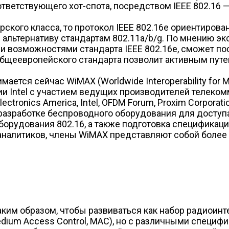
тветствующего хот-спота, посредством IEEE 802.16 —
орского класса, то протокол IEEE 802.16e ориентиров
 альтернативу стандартам 802.11a/b/g. По мнению эк
и возможностями стандарта IEEE 802.16e, сможет пос
ве общеевропейского стандарта позволит активным пу
мается сейчас WiMAX (Worldwide Interoperability for
ии Intel с участием ведущих производителей телеко
lectronics America, Intel, OFDM Forum, Proxim Corporation
разработке беспроводного оборудования для доступ
борудования 802.16, а также подготовка спецификац
аналитиков, члены WiMAX представляют собой более
аким образом, чтобы развиваться как набор радиоин
dium Access Control, МАС), но с различными специф