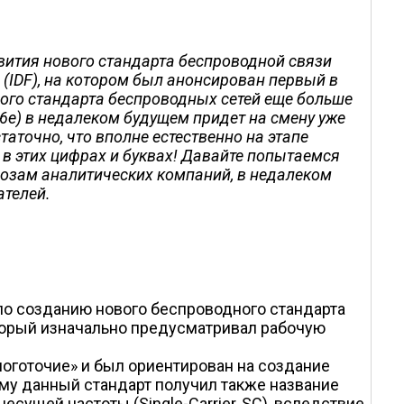
вития нового стандарта беспроводной связи
в (IDF), на котором был анонсирован первый в
ого стандарта беспроводных сетей еще больше
16e) в недалеком будущем придет на смену уже
аточно, что вполне естественно на этапе
ь в этих цифрах и буквах! Давайте попытаемся
гнозам аналитических компаний, в недалеком
ателей.
а по созданию нового беспроводного стандарта
оторый изначально предусматривал рабочую
оготочие» и был ориентирован на создание
ому данный стандарт получил также название
сущей частоты (Single-Carrier, SC), вследствие