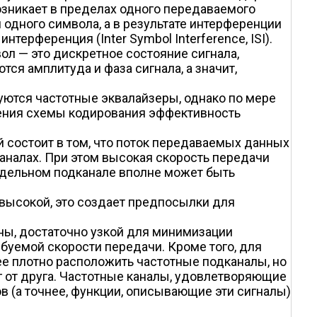
зникает в пределах одного передаваемого
одного символа, а в результате интерференции
рференция (Inter Symbol Interference, ISI).
л — это дискретное состояние сигнала,
я амплитуда и фаза сигнала, а значит,
уются частотные эквалайзеры, однако по мере
нения схемы кодирования эффективность
 состоит в том, что поток передаваемых данных
аналах. При этом высокая скорость передачи
отдельном подканале вполне может быть
высокой, это создает предпосылки для
оны, достаточно узкой для минимизации
ебуемой скорости передачи. Кроме того, для
ее плотно расположить частотные подканалы, но
 от друга. Частотные каналы, удовлетворяющие
 (а точнее, функции, описывающие эти сигналы)