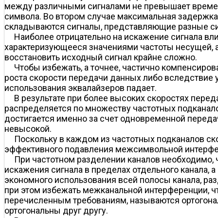
между различными сигналами не превышает времен
символа. Во втором случае максимальная задержка
складываются сигналы, представляющие разные симв
Наиболее отрицательно на искажение сигнала вл
характеризующееся значениями частоты несущей, ам
восстановить исходный сигнал крайне сложно.
Чтобы избежать, а точнее, частично компенсиров
роста скорости передачи данных либо вследствие 
использования эквалайзеров падает.
В результате при более высоких скоростях пере
распределяется по множеству частотных подканалов
достигается именно за счет одновременной переда
невысокой.
Поскольку в каждом из частотных подканалов ск
эффективного подавления межсимвольной интерфе
При частотном разделении каналов необходимо, 
искажения сигнала в пределах отдельного канала, 
экономного использования всей полосы канала, ра
при этом избежать межканальной интерференции, ч
перечисленным требованиям, называются ортогонал
ортогональны друг другу.