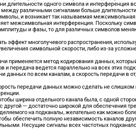
и длительности одного символа и интерференция во
 между различными сигналами больше длительности 
олы, и возникает так называемая межсимвольная инте
ияет межсимвольная интерференция. Поскольку симво
плитуды и фазы, то для различных символов меняютс
ать эффект многолучевого распространения, использ
увеличения символьной скорости, либо из-за услож
дачи применяется метод кодирования данных, который
 и передача ведется параллельно на всех этих подк
чи данных по всем каналам, а скорость передачи в 
орость передачи данных можно сделать не слишком 
ренции.
чтобы ширина отдельного канала была, с одной стор
а с другой — достаточно широкой для обеспечения тр
зделяемого на подканалы, желательно как можно бол
тобы обеспечить полную независимость каналов друг
ьными. Несущие сигналы всех частотных подканалов