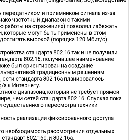
у передатчиком и приемником сигнала из-за
нако частотный диапазон с такими
ю работы на отражениях) позволял избежать
и, которые могут быть применены в этом
 достигать высокой (порядка 120 Мбит/с)
тройства стандарта 802.16 так и не получили
стандарта 802.16, получившее наименование
также был ориентирован на создание
 альтернативой традиционным решениям
 сети стандарта 802.16a планировалось
/a к Интернету.
отного диапазона, который не требует прямой
е, чем сетей стандарта 802.16. Опуская пока
 и существенного пересмотра техники
жность реализации фиксированного доступа
чего необходимость рассмотрения отдельных
 стандарт 802.16d, и 802.16a.