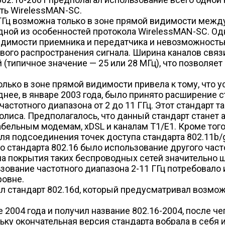
сть WirelessMAN-SC.
 ГГц возможна только в зоне прямой видимости межд
одной из особенностей протокола WirelessMAN-SC. Од
видимости приемника и передатчика и невозможность
вого распространения сигнала. Ширина каналов связ
(типичное значение — 25 или 28 МГц), что позволяет
ько в зоне прямой видимости привела к тому, что ус
нее, в январе 2003 года, было принято расширение 
астотного диапазона от 2 до 11 ГГц. Этот стандарт 
лиса. Предполагалось, что данный стандарт станет
ельным модемам, xDSL и каналам Т1/Е1. Кроме того,
ля подсоединения точек доступа стандарта 802.11b/g
о стандарта 802.16 было использование другого част
покрытия таких беспроводных сетей значительно шир
ьзование частотного диапазона 2-11 ГГц потребовало
ровне.
л стандарт 802.16d, который предусматривал возмо
е 2004 года и получил название 802.16-2004, после 
ольку окончательная версия стандарта вобрала в себя и