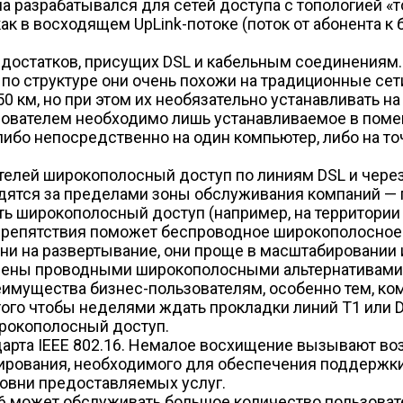
 разрабатывался для сетей доступа с топологией «точ
 в восходящем UpLink-потоке (поток от абонента к б
статков, присущих DSL и кабельным соединениям. С
 по структуре они очень похожи на традиционные сет
50 км, но при этом их необязательно устанавливать 
зователем необходимо лишь устанавливаемое в помещ
либо непосредственно на один компьютер, либо на то
телей широкополосный доступ по линиям DSL и чере
дятся за пределами зоны обслуживания компаний — 
ть широкополосный доступ (например, на территории
 препятствия поможет беспроводное широкополосное
 на развертывание, они проще в масштабировании и 
ачены проводными широкополосными альтернативами
имущества бизнес-пользователям, особенно тем, ком
о того чтобы неделями ждать прокладки линий Т1 или
рокополосный доступ.
арта IEEE 802.16. Немалое восхищение вызывают во
рования, необходимого для обеспечения поддержки
ровни предоставляемых услуг.
.16 может обслуживать большое количество пользовате