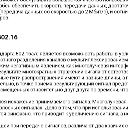
собен обеспечить скорость передачи данных, доста
(передача данных со скоростью до 2 Мбит/с), и сот
ров.
802.16
ндарта 802.16a/d является возможность работы в ус
тного разделения каналов с мультиплексированием (Or
таким негативным явлением, как многолучевая интер
езультате многократных отражений сигала от естеств
ные пути распространения имеют и разные длины, а 
ельно, в точке приема результирующий сигнал пред
смещенных относительно друг друга по времени, чт
ся искажение принимаемого сигнала. Многолучевая 
олосных сигналах. Дело в том, что при использовани
 синфазно, что приводит к увеличению сигнала, а н
щей при передаче сигналов, различают два крайних с