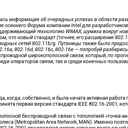
лась информация об очередных успехах в области раз
сле осеннего Форума компании Intel для разработчико
оддерживающий технологию WiMAX, шумиха вокруг нов
том, что новый стандарт (точнее, его расширение 802.
одных сетей 802.11b/g. Путаницы также было предост
2.16a, 802.16d, 802.16c, 802.16e — попробуй разберис
беспроводной широкополосной связи, который, по про
еди операторов связи, так и среди конечных пользов
ода, когда, собственно, и была начата активная работ
ринята первая версия стандарта IEEE 802.16-2001, к
лосной беспроводной связи с топологией «точка-мн
иса (Metropolitan Area Network, MAN). Именно поэт
02.16-2001 предполагал использование всего одной не