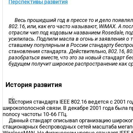
Перспективы развития
Весь прошедший год в прессе то и дело появля
802.16, или, как его часто называют, WiMAX. А по
отрасли чип под кодовым названием Rosedale, п
усилилась. Подлили масла в огонь и заявления о 
ставшему популярным в России стандарту беспров
становления стандарта. Действительно, 802.16, 80
разобраться вместе, что это за новый стандарт 
будущем получит широкое распространение как ср
История развития
стория стандарта IEEE 802.16 ведется с 2001 г
широкополосной связи. В декабре 2001 года была п
полосу частоты 10-66 ГГц.
Данный стандарт описывал организацию широкопо
стационарных беспроводных сетей масштаба мегапол
WirelessMAN. На физическом уровне стандарт IEEE 8