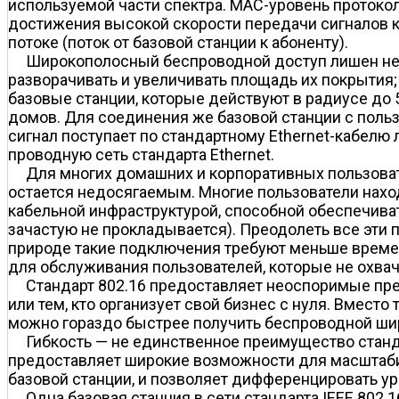
используемой части спектра. МАС-уровень протокола
достижения высокой скорости передачи сигналов как
потоке (поток от базовой станции к абоненту).
Широкополосный беспроводной доступ лишен недо
разворачивать и увеличивать площадь их покрытия;
базовые станции, которые действуют в радиусе до 
домов. Для соединения же базовой станции с поль
сигнал поступает по стандартному Ethernet-кабелю 
проводную сеть стандарта Ethernet.
Для многих домашних и корпоративных пользова
остается недосягаемым. Многие пользователи нахо
кабельной инфраструктурой, способной обеспечива
зачастую не прокладывается). Преодолеть все эти
природе такие подключения требуют меньше времени
для обслуживания пользователей, которые не охв
Стандарт 802.16 предоставляет неоспоримые пре
или тем, кто организует свой бизнес с нуля. Вмест
можно гораздо быстрее получить беспроводной ши
Гибкость — не единственное преимущество станд
предоставляет широкие возможности для масштаби
базовой станции, и позволяет дифференцировать у
Одна базовая станция в сети стандарта IEEE 802