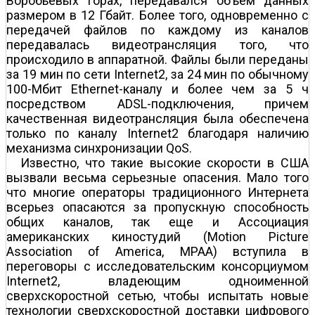
Воробьевых горах, передавался объем данных
размером в 12 Гбайт. Более того, одновременно с
передачей файлов по каждому из каналов
передавалась видеотрансляция того, что
происходило в аппаратной. Файлы были переданы
за 19 мин по сети Internet2, за 24 мин по обычному
100-Мбит Ethernet-каналу и более чем за 5 ч
посредством ADSL-подключения, причем
качественная видеотрансляция была обеспечена
только по каналу Internet2 благодаря наличию
механизма синхронизации QoS.
Известно, что такие высокие скорости в США
вызвали весьма серьезные опасения. Мало того
что многие операторы традиционного Интернета
всерьез опасаются за пропускную способность
общих каналов, так еще и Ассоциация
американских киностудий (Motion Picture
Association of America, MPAA) вступила в
переговоры с исследовательским консорциумом
Internet2, владеющим одноименной
сверхскоростной сетью, чтобы испытать новые
технологии сверхскоростной доставки цифрового