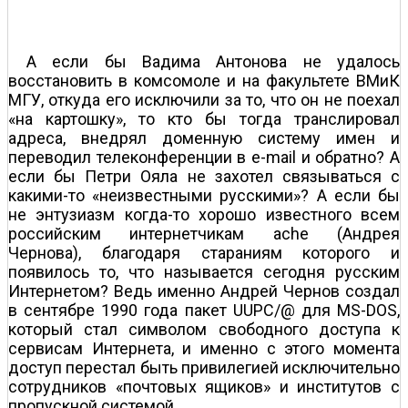
А если бы Вадима Антонова не удалось
восстановить в комсомоле и на факультете ВМиК
МГУ, откуда его исключили за то, что он не поехал
«на картошку», то кто бы тогда транслировал
адреса, внедрял доменную систему имен и
переводил телеконференции в e-mail и обратно? А
если бы Петри Ояла не захотел связываться с
какими-то «неизвестными русскими»? А если бы
не энтузиазм когда-то хорошо известного всем
российским интернетчикам ache (Андрея
Чернова), благодаря стараниям которого и
появилось то, что называется сегодня русским
Интернетом? Ведь именно Андрей Чернов создал
в сентябре 1990 года пакет UUPC/@ для MS-DOS,
который стал символом свободного доступа к
сервисам Интернета, и именно с этого момента
доступ перестал быть привилегией исключительно
сотрудников «почтовых ящиков» и институтов с
пропускной системой.