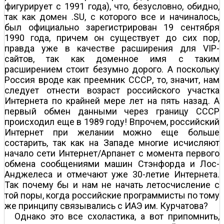
фигурирует с 1991 года), что, безусловно, обидно,
так как домен .SU, с которого все и начиналось,
был официально зарегистрирован 19 сентября
1990 года, причем он существует до сих пор,
правда уже в качестве расширения для VIP-
сайтов, так как доменное имя с таким
расширением стоит безумно дорого. А поскольку
Россия вроде как преемник СССР, то, значит, нам
следует отнести возраст российского участка
Интернета по крайней мере лет на пять назад. А
первый обмен данными через границу СССР
происходил еще в 1989 году! Впрочем, российский
Интернет при желании можно еще больше
состарить, так как на Западе многие исчисляют
начало сети Интернет/Арпанет с момента первого
обмена сообщениями машин Стэнфорда и Лос-
Анджелеса и отмечают уже 30-летие Интернета.
Так почему бы и нам не начать летосчисление с
той поры, когда российские программисты по тому
же принципу связывались с ИАЭ им. Курчатова?
Однако это все схоластика, а вот припомнить,