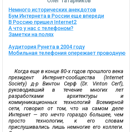
Олег Татарников
Немного исторических анекдотов
Бум Интернета в России еще впереди
В Россию пришел Internet2
А что у нас с телефоном?
Заметки на полях
Аудитория Рунета в 2004 году
Мобильная телефония опережает проводную
Когда еще в конце 80-х годов прошлого века
президент Интернет-сообщества (Internet
Society) д-р Винтон Серф (Dr. Vinton Cerf),
руководивший в течение многих лет
разработками архитектуры и
коммуникационных технологий Всемирной
сети, говорил от том, что на самом деле
Интернет — это нечто гораздо большее, чем
просто технологии, к его словам
прислушивались лишь немногие его коллеги.