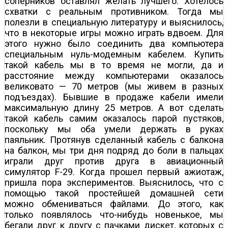
соперников оставлял желать лучшего. Хотелось
схватки с реальным противником. Тогда мы
полезли в специальную литературу и выяснилось,
что в некоторые игры можно играть вдвоем. Для
этого нужно было соединить два компьютера
специальным нуль-модемным кабелем. Купить
такой кабель мы в то время не могли, да и
расстояние между компьютерами оказалось
великовато — 70 метров (мы живем в разных
подъездах). Бывшие в продаже кабели имели
максимальную длину 25 метров. А вот сделать
такой кабель самим оказалось парой пустяков,
поскольку мы оба умели держать в руках
паяльник. Протянув сделанный кабель с балкона
на балкон, мы три дня подряд до боли в пальцах
играли друг против друга в авиационный
симулятор F-29. Когда прошел первый ажиотаж,
пришла пора экспериментов. Выяснилось, что с
помощью такой простейшей домашней сети
можно обмениваться файлами. До этого, как
только появлялось что-нибудь новенькое, мы
бегали друг к другу с пачками дискет, которых с