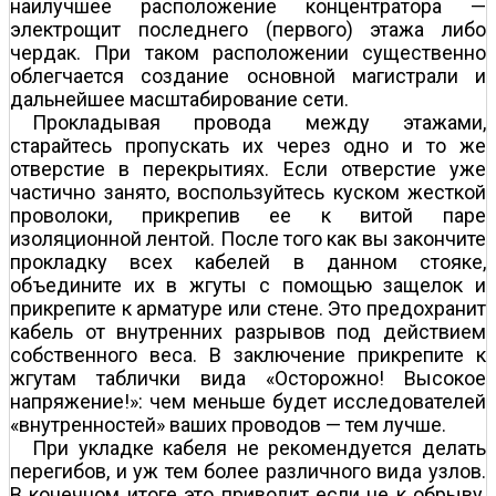
наилучшее расположение концентратора —
электрощит последнего (первого) этажа либо
чердак. При таком расположении существенно
облегчается создание основной магистрали и
дальнейшее масштабирование сети.
Прокладывая провода между этажами,
старайтесь пропускать их через одно и то же
отверстие в перекрытиях. Если отверстие уже
частично занято, воспользуйтесь куском жесткой
проволоки, прикрепив ее к витой паре
изоляционной лентой. После того как вы закончите
прокладку всех кабелей в данном стояке,
объедините их в жгуты с помощью защелок и
прикрепите к арматуре или стене. Это предохранит
кабель от внутренних разрывов под действием
собственного веса. В заключение прикрепите к
жгутам таблички вида «Осторожно! Высокое
напряжение!»: чем меньше будет исследователей
«внутренностей» ваших проводов — тем лучше.
При укладке кабеля не рекомендуется делать
перегибов, и уж тем более различного вида узлов.
В конечном итоге это приводит если не к обрыву,