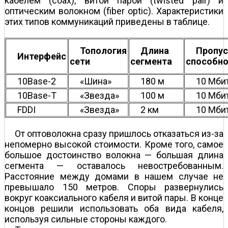
кабелем (coax), витой парой (twisted pair) и
оптическим волокном (fiber optic). Характеристики
этих типов коммуникаций приведены в таблице.
Топология
Длина
Пропус
Интерфейс
сети
сегмента
способно
10Base-2
«Шина»
180 м
10 Мби
10Base-T
«Звезда»
100 м
10 Мби
FDDI
«Звезда»
2 км
10 Мби
От оптоволокна сразу пришлось отказаться из-за
непомерно высокой стоимости. Кроме того, самое
большое достоинство волокна — большая длина
сегмента — оставалось невостребованным.
Расстояние между домами в нашем случае не
превышало 150 метров. Споры развернулись
вокруг коаксиального кабеля и витой пары. В конце
концов решили использовать оба вида кабеля,
используя сильные стороны каждого.