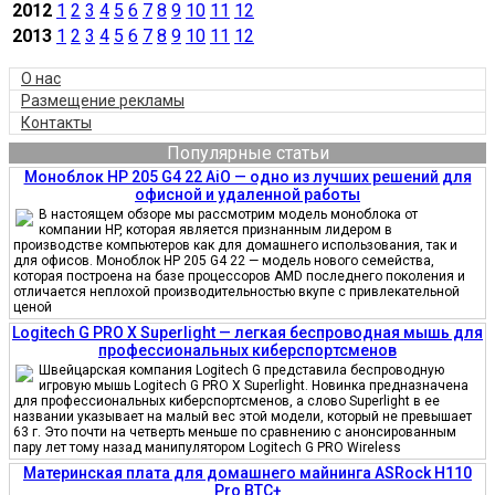
2012
1
2
3
4
5
6
7
8
9
10
11
12
2013
1
2
3
4
5
6
7
8
9
10
11
12
О нас
Размещение рекламы
Контакты
Популярные статьи
Моноблок HP 205 G4 22 AiO — одно из лучших решений для
офисной и удаленной работы
В настоящем обзоре мы рассмотрим модель моноблока от
компании HP, которая является признанным лидером в
производстве компьютеров как для домашнего использования, так и
для офисов. Моноблок HP 205 G4 22 — модель нового семейства,
которая построена на базе процессоров AMD последнего поколения и
отличается неплохой производительностью вкупе с привлекательной
ценой
Logitech G PRO X Superlight — легкая беспроводная мышь для
профессиональных киберспортсменов
Швейцарская компания Logitech G представила беспроводную
игровую мышь Logitech G PRO X Superlight. Новинка предназначена
для профессиональных киберспортсменов, а слово Superlight в ее
названии указывает на малый вес этой модели, который не превышает
63 г. Это почти на четверть меньше по сравнению с анонсированным
пару лет тому назад манипулятором Logitech G PRO Wireless
Материнская плата для домашнего майнинга ASRock H110
Pro BTC+