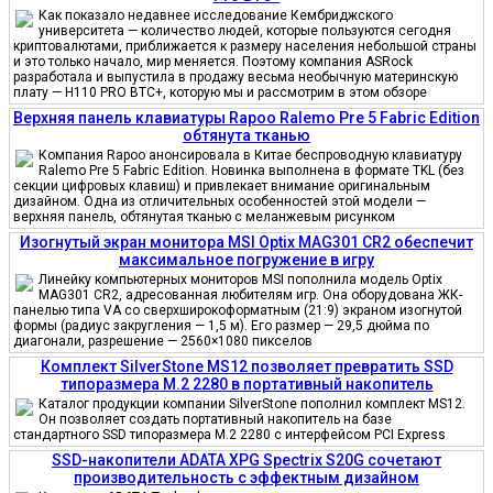
Как показало недавнее исследование Кембриджского
университета — количество людей, которые пользуются сегодня
криптовалютами, приближается к размеру населения небольшой страны
и это только начало, мир меняется. Поэтому компания ASRock
разработала и выпустила в продажу весьма необычную материнскую
плату — H110 PRO BTC+, которую мы и рассмотрим в этом обзоре
Верхняя панель клавиатуры Rapoo Ralemo Pre 5 Fabric Edition
обтянута тканью
Компания Rapoo анонсировала в Китае беспроводную клавиатуру
Ralemo Pre 5 Fabric Edition. Новинка выполнена в формате TKL (без
секции цифровых клавиш) и привлекает внимание оригинальным
дизайном. Одна из отличительных особенностей этой модели —
верхняя панель, обтянутая тканью с меланжевым рисунком
Изогнутый экран монитора MSI Optix MAG301 CR2 обеспечит
максимальное погружение в игру
Линейку компьютерных мониторов MSI пополнила модель Optix
MAG301 CR2, адресованная любителям игр. Она оборудована ЖК-
панелью типа VA со сверхширокоформатным (21:9) экраном изогнутой
формы (радиус закругления — 1,5 м). Его размер — 29,5 дюйма по
диагонали, разрешение — 2560×1080 пикселов
Комплект SilverStone MS12 позволяет превратить SSD
типоразмера M.2 2280 в портативный накопитель
Каталог продукции компании SilverStone пополнил комплект MS12.
Он позволяет создать портативный накопитель на базе
стандартного SSD типоразмера M.2 2280 с интерфейсом PCI Express
SSD-накопители ADATA XPG Spectrix S20G сочетают
производительность с эффектным дизайном