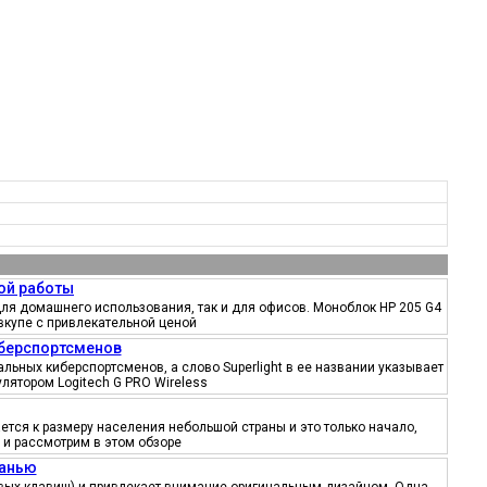
ой работы
ля домашнего использования, так и для офисов. Моноблок HP 205 G4
вкупе с привлекательной ценой
иберспортсменов
ьных киберспортсменов, а слово Superlight в ее названии указывает
лятором Logitech G PRO Wireless
тся к размеру населения небольшой страны и это только начало,
 и рассмотрим в этом обзоре
канью
ровых клавиш) и привлекает внимание оригинальным дизайном. Одна