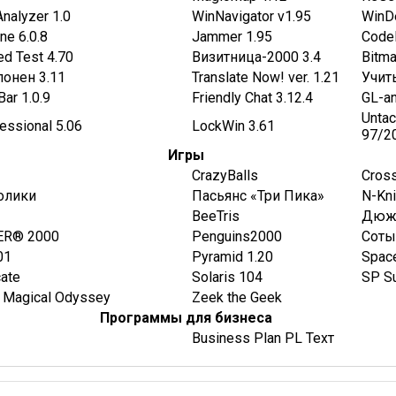
nalyzer 1.0
WinNavigator v1.95
WinDe
ne 6.0.8
Jammer 1.95
Code
d Test 4.70
Визитница-2000 3.4
Bitma
лонен 3.11
Translate Now! ver. 1.21
Учить
Bar 1.0.9
Friendly Chat 3.12.4
GL-an
Untac
essional 5.06
LockWin 3.61
97/2
Игры
CrazyBalls
Cros
олики
Пасьянс «Три Пика»
N-Kni
BeeTris
Дюж
R® 2000
Penguins2000
Соты
01
Pyramid 1.20
Space
ate
Solaris 104
SP Su
e Magical Odyssey
Zeek the Geek
Программы для бизнеса
Business Plan PL Техт