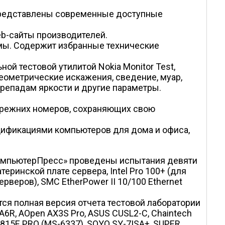
 представлены современные доступные
b-сайты производителей.
мы. Содержит избранные технические
й тестовой утилитой Nokia Monitor Test,
еометрические искажения, сведение, муар,
ерепадам яркости и другие параметры.
прежних номеров, сохраняющих свою
цификациями компьютеров для дома и офиса,
КомпьютерПресс» проведены испытания девяти
теринской плате сервера, Intel Pro 100+ (для
 серверов), SMC EtherPower II 10/100 Ethernet
ся полная версия отчета тестовой лаборатории
SA6R, AOpen AX3S Pro, ASUS CUSL2-C, Chaintech
ar 815E PRO (MS-6337), SOYO SY-7ISA+, SUPER