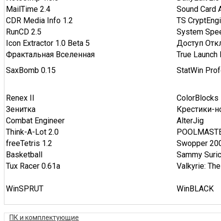
MailTime 2.4
Sound Card A
CDR Media Info 1.2
TS CryptEngi
RunCD 2.5
System Spee
Icon Extractor 1.0 Beta 5
Доступ Отк
Фрактальная Вселенная
True Launch 
SaxBomb 0.15
StatWin Prof
Renex II
ColorBlocks
Зенитка
Крестики-н
Combat Engineer
AlterJig
Think-A-Lot 2.0
POOLMASTE
freeTetris 1.2
Swopper 20
Basketball
Sammy Suric
Tux Racer 0.61a
Valkyrie: Th
WinSPRUT
WinBLACK
ПК и комплектующие