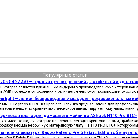
Популярные статьи
205 G4 22 AiO — одно из лучших решений для офисной и удаленн
, которая является признанным лидером в производстве компьютеров как д
ов AMD последнего поколения и отличается неплохой производительностью 
uperlight — легкая беспроводная мышь для профессиональных к
мышь Logitech G PRO X Superlight. Новинка предназначена для профессионал
четверть меньше по сравнению с анонсированным пару лет тому назад манипу
еринская плата для домашнего майнинга ASRock H110 Pro BTC+
количество людей, которые пользуются сегодня криптовалютами, приближае
продажу весьма необычную материнскую плату — H110 PRO BTC+, которую мы
панель клавиатуры Rapoo Ralemo Pre 5 Fabric Edition обтянута т
o Pre 5 Fabric Edition. Новинка выполнена в формате TKL (без секции циф