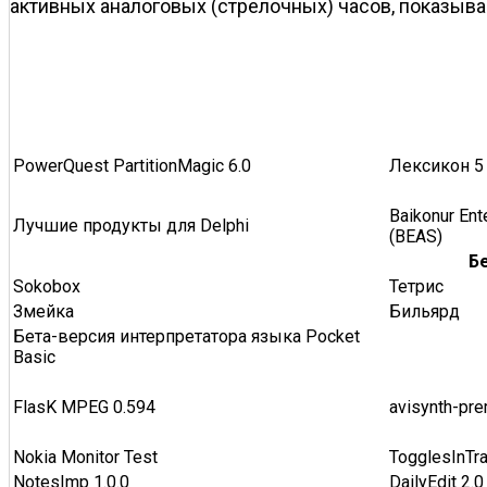
активных аналоговых (стрелочных) часов, показыв
PowerQuest PartitionMagic 6.0
Лексикон 5
Baikonur Ent
Лучшие продукты для Delphi
(BEAS)
Бе
Sokobox
Тетрис
Змейка
Бильярд
Бета-версия интерпретатора языка Pocket
Basic
FlasK MPEG 0.594
avisynth-pre
Nokia Monitor Test
TogglesInTra
NotesImp 1.0.0
DailyEdit 2.0