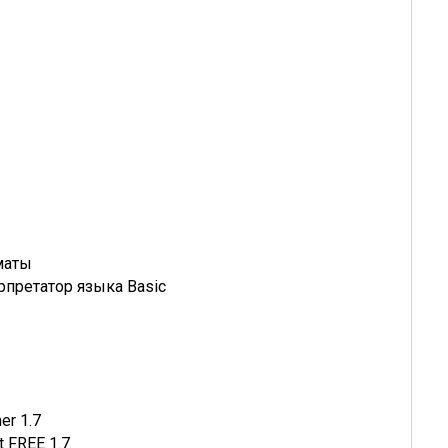
маты
рпретатор языка Basic
er 1.7
 FREE 1.7