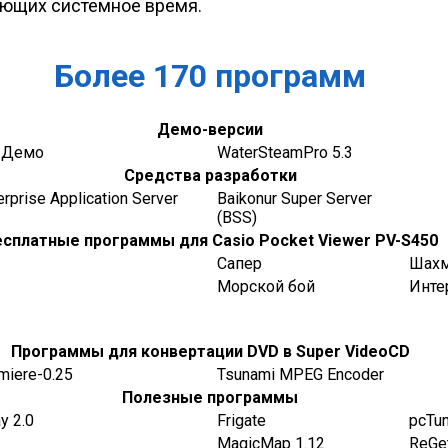
ающих системное время.
Более 170 программ
Демо-версии
 Демо
WaterSteamPro 5.3
Средства разработки
erprise Application Server
Baikonur Super Server
(BSS)
сплатные программы для Casio Pocket Viewer PV-S450
Сапер
Шах
Морской бой
Инте
Программы для конвертации DVD в Super VideoCD
miere-0.25
Tsunami MPEG Encoder
Полезные программы
y 2.0
Frigate
pcTun
MagicMap 1.12
ReGet