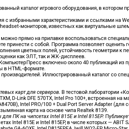
ванный каталог игрового оборудования, в котором
я с избранными характеристиками и ссылками на We
headset-мониторов, известных как виртуальные шле
можно прямо на прилавке воспользоваться специально
е принести с собой. Программа позволяет оценить г
полнения цветных полей, устойчивость геометрии к п
ценки как ЭЛТ, так и ЖК-дисплеев.
 КомпьютерПресс включено около 40 публикаций из 
ны в HTML-формате.
 производителей.
Иллюстрированный каталог со спе
тевых карт для серверов.
В тестовой лаборатории «
, D-Link DFE 570TX, Intel Pro 100+, встроенная на ма
A8470B), Intel PRO/100 + Dual Port Server Adapter (для
езымянная карта на основе чипа Realtek 8139.
ля ПК на чипсетах Intel 815E и Intel 815EP.
Публикует
ах Intel 815E и Intel 815EP, в числе которых — ABIT 
abyte GA-6OXE, Intel D815EPEA, Iwill WO2-EP, Micro-St