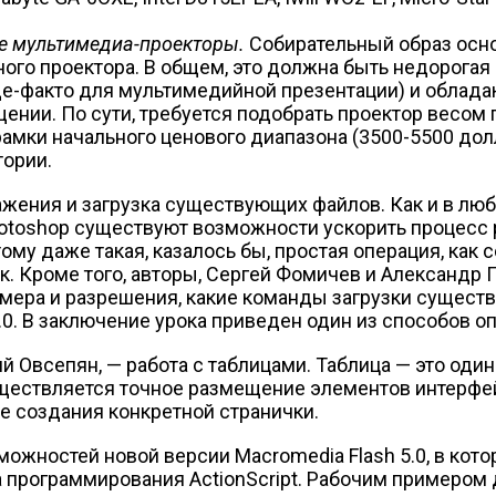
е мультимедиа-проекторы.
Собирательный образ осно
го проектора. В общем, это должна быть недорогая
 де-факто для мультимедийной презентации) и обл
нии. По сути, требуется подобрать проектор весом п
рамки начального ценового диапазона (3500-5500 до
тории.
ажения и загрузка существующих файлов. Как и в л
otoshop существуют возможности ускорить процесс 
му даже такая, казалось бы, простая операция, как с
. Кроме того, авторы, Сергей Фомичев и Александр П
змера и разрешения, какие команды загрузки сущес
.0. В заключение урока приведен один из способов 
ий Овсепян, — работа с таблицами. Таблица — это од
ществляется точное размещение элементов интерфей
е создания конкретной странички.
ожностей новой версии Macromedia Flash 5.0, в кото
программирования ActionScript. Рабочим примером 