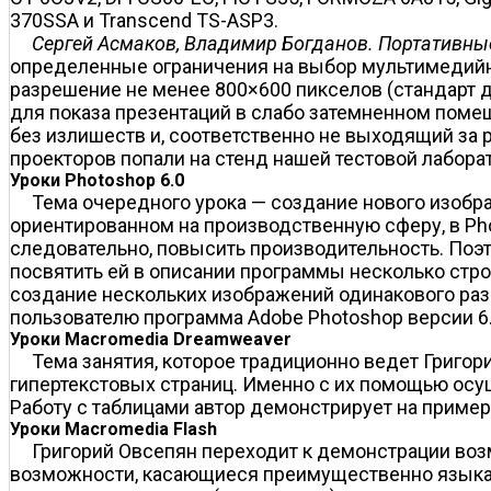
370SSA и Transcend TS-ASP3.
Сергей Асмаков, Владимир Богданов. Портативны
определенные ограничения на выбор мультимедийно
разрешение не менее 800×600 пикселов (стандарт
для показа презентаций в слабо затемненном помеще
без излишеств и, соответственно не выходящий за 
проекторов попали на стенд нашей тестовой лабора
Уроки Photoshop 6.0
Тема очередного урока — создание нового изобр
ориентированном на производственную сферу, в Ph
следовательно, повысить производительность. Поэто
посвятить ей в описании программы несколько строк
создание нескольких изображений одинакового ра
пользователю программа Adobe Photoshop версии 6
Уроки Macromedia Dreamweaver
Тема занятия, которое традиционно ведет Григор
гипертекстовых страниц. Именно с их помощью осу
Работу с таблицами автор демонстрирует на пример
Уроки Macromedia Flash
Григорий Овсепян переходит к демонстрации возм
возможности, касающиеся преимущественно языка 