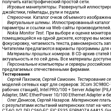
получить катастрофический простой сети.
Игровые манипуляторы.
Развернутый иллюстриро
джойстики, геймпады, рули и педали.
Стереоочки.
Каталог очков объемного изображени
Виртуальные шлемы.
Иллюстрированный каталог 
параметры и ссылки на Web-сайты производителей.
Nokia Monitor Test.
При выборе и оценке монитора 
помещающейся на одной дискете, которую вы может
фокусировку, читаемость текста, равномерность за
Читателям предлагаются варианты программы для о
Материалы прошлых номеров.
В CD-архив статей
актуальность и по сей день. Все материалы доступ
Персональные компьютеры и серверы российских
предлагаемых отечественными фирмами.
Тестирование
Сергей Пахомов, Сергей Самохин. Тестирование се
моделей сетевых карт для серверов: 3Com 3C980C-TXM
рабочих станций), Intel PRO/100 + Server Adapter (PIL
Adapter, SMC EtherPower 10/100 Ethernet Adapter и б
Олег Денисов, Сергей Назаров. Материнские платы д
с результатами испытаний материнских плат на чипсет
CT-6OJV2, DFI CS60-EC, FIC FS35, FORMOZA 6A815, Gig