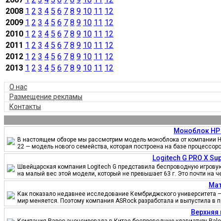
2008
1
2
3
4
5
6
7
8
9
10
11
12
2009
1
2
3
4
5
6
7
8
9
10
11
12
2010
1
2
3
4
5
6
7
8
9
10
11
12
2011
1
2
3
4
5
6
7
8
9
10
11
12
2012
1
2
3
4
5
6
7
8
9
10
11
12
2013
1
2
3
4
5
6
7
8
9
10
11
12
О нас
Размещение рекламы
Контакты
Моноблок HP 
В настоящем обзоре мы рассмотрим модель моноблока от компании HP
22 — модель нового семейства, которая построена на базе процессор
Logitech G PRO X S
Швейцарская компания Logitech G представила беспроводную игровую 
на малый вес этой модели, который не превышает 63 г. Это почти на 
Мат
Как показало недавнее исследование Кембриджского университета — 
мир меняется. Поэтому компания ASRock разработала и выпустила в 
Верхняя 
Компания Rapoo анонсировала в Китае беспроводную клавиатуру Ralem