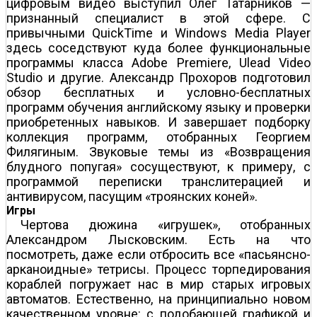
цифровым видео выступил Олег Татарников —
признанный специалист в этой сфере. С
привычными QuickTime и Windows Media Player
здесь соседствуют куда более функциональные
программы класса Adobe Premiere, Ulead Video
Studio и другие. Александр Прохоров подготовил
обзор бесплатных и условно-бесплатных
программ обучения английскому языку и проверки
приобретенных навыков. И завершает подборку
коллекция программ, отобранных Георгием
Филягиным. Звуковые темы из «Возвращения
блудного попугая» сосуществуют, к примеру, с
программой переписки транслитерацией и
антивирусом, пасущим «троянских коней».
Игры
Чертова дюжина «игрушек», отобранных
Александром Лысковским. Есть на что
посмотреть, даже если отбросить все «пасьянсно-
арканоидные» тетрисы. Процесс торпедирования
кораблей погружает нас в мир старых игровых
автоматов. Естественно, на принципиально новом
качественном уровне: с подобающей графикой и