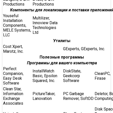
Productions
Productions
Компоненты для локализации и поставки приложени
Youseful
Multilizer,
Installation
Innoview Data
Components,
Technologies
MELE Systems,
Ltd
LLC
Утилиты
Cost Xpert,
GExperts, GExperts, Inc.
Marotz, Inc.
Полезные программы
Программы для вашего компьютера
Perfect
InstallWatch
DiskState,
Companion,
CleanPC,
Basic, Epsilon
Geekcorp
Easy Desk
Firase
Squared, Inc.
Software
Software
Clean Star,
Information
PictureTaker,
PC Garbage
Deletor, B
Exchange
Lanovation
Remover, SoftDD
Computin
Associates
Disk Spac