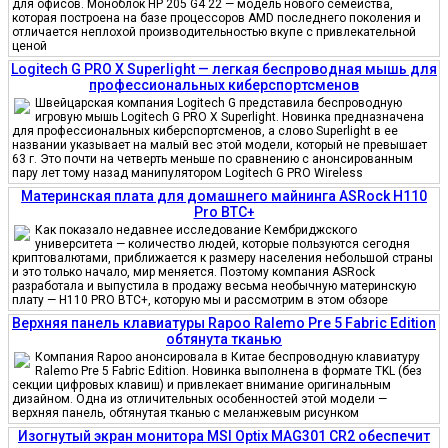
для офисов. Моноблок HP 205 G4 22 — модель нового семейства,
которая построена на базе процессоров AMD последнего поколения и
отличается неплохой производительностью вкупе с привлекательной
ценой
Logitech G PRO X Superlight — легкая беспроводная мышь для
профессиональных киберспортсменов
Швейцарская компания Logitech G представила беспроводную
игровую мышь Logitech G PRO X Superlight. Новинка предназначена
для профессиональных киберспортсменов, а слово Superlight в ее
названии указывает на малый вес этой модели, который не превышает
63 г. Это почти на четверть меньше по сравнению с анонсированным
пару лет тому назад манипулятором Logitech G PRO Wireless
Материнская плата для домашнего майнинга ASRock H110
Pro BTC+
Как показало недавнее исследование Кембриджского
университета — количество людей, которые пользуются сегодня
криптовалютами, приближается к размеру населения небольшой страны
и это только начало, мир меняется. Поэтому компания ASRock
разработала и выпустила в продажу весьма необычную материнскую
плату — H110 PRO BTC+, которую мы и рассмотрим в этом обзоре
Верхняя панель клавиатуры Rapoo Ralemo Pre 5 Fabric Edition
обтянута тканью
Компания Rapoo анонсировала в Китае беспроводную клавиатуру
Ralemo Pre 5 Fabric Edition. Новинка выполнена в формате TKL (без
секции цифровых клавиш) и привлекает внимание оригинальным
дизайном. Одна из отличительных особенностей этой модели —
верхняя панель, обтянутая тканью с меланжевым рисунком
Изогнутый экран монитора MSI Optix MAG301 CR2 обеспечит