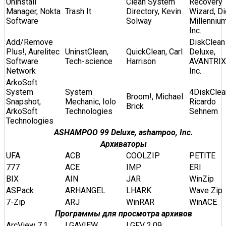
Uninstall
Clean System
Recovery
Manager, Nokta
Trash It
Directory, Kevin
Wizard, Di
Software
Solway
Millennium
Inc.
Add/Remove
DiskClean
Plus!, Aurelitec
UninstClean,
QuickClean, Carl
Deluxe,
Software
Tech-science
Harrison
AVANTRIX
Network
Inc.
ArkoSoft
System
System
4DiskClea
Broom!, Michael
Snapshot,
Mechanic, Iolo
Ricardo
Brick
ArkoSoft
Technologies
Sehnem
Technologies
ASHAMPOO 99 Deluxe, ashampoo, Inc.
Архиваторы
UFA
ACB
COOLZIP
PETITE
777
ACE
IMP
ERI
BIX
AIN
JAR
WinZip
ASPack
ARHANGEL
LHARK
Wave Zip
7-Zip
ARJ
WinRAR
WinACE
Программы для просмотра архивов
ArcView 7.1
LGAVIEW
LGFV 2.09