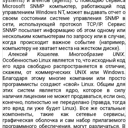
systems) и агентов (agents). С помощью сервиса
Microsoft SNMP компьютер, работающий под
управлением Windows NT, может выдавать отчет о
своем состоянии системе управления SNMP в
сети, использующей протокол TCP/IP. Сервис
SNMP посылает информацию об этом одному или
нескольким компьютерам по запросу или в случае,
когда происходит важное событие (например,
компьютеру не хватает места на жестком диске).
Алексей Кошелев. Многообразие UNIX.
Особенностью Linux является то, что исходный код
его ядра свободно распространяется в отличие,
скажем, от коммерческих UNIX или Windows.
Благодаря этому многие компании или просто
программисты создают «свой» Linux. Общим для
этих систем является ядро, которое в силу
наличия лицензии не может продаваться, если оно,
конечно, полностью не переделано (правда, тогда
это вряд ли уже будет Linux). Все же остальные
компоненты, такие как сетевые сервисы,
графическая оболочка и сам набор прилагаемого
программного обеспечения, могут различаться. В