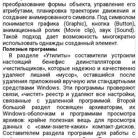
преобразование формы объекта, управление его
атрибутами, планировка траектории движения и
создание анимированного символа. Под символом
понимается графика (Graphic), кнопка (Button),
анимационный ролик (Movie clip), звук (Sound).
Такой подход дает возможность многократно
использовать однажды созданный элемент.
Полезные программы
В разделе «Утилиты» составители устроили
настоящий бенефис деинсталляторов и
«чистильщиков», которые надежно и качественно
удаляют лишний «мусор», оставшийся после
удаления приложений вручную или стандартными
средствами Windows. Эти программы проверяют
связи, «чистят» реестр и удаляют все настройки,
связанные с удаленной программой. Второй
большой раздел посвящен архиваторам, их
Windows-оболочкам и программам просмотра
архивов: крайне полезная вещь для просмотра
данных с «сами-знаете-каких» компакт-дисков.
Составителем раздела программ для работы с