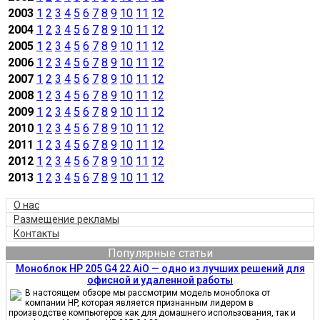
2003
1
2
3
4
5
6
7
8
9
10
11
12
2004
1
2
3
4
5
6
7
8
9
10
11
12
2005
1
2
3
4
5
6
7
8
9
10
11
12
2006
1
2
3
4
5
6
7
8
9
10
11
12
2007
1
2
3
4
5
6
7
8
9
10
11
12
2008
1
2
3
4
5
6
7
8
9
10
11
12
2009
1
2
3
4
5
6
7
8
9
10
11
12
2010
1
2
3
4
5
6
7
8
9
10
11
12
2011
1
2
3
4
5
6
7
8
9
10
11
12
2012
1
2
3
4
5
6
7
8
9
10
11
12
2013
1
2
3
4
5
6
7
8
9
10
11
12
О нас
Размещение рекламы
Контакты
Популярные статьи
Моноблок HP 205 G4 22 AiO — одно из лучших решений для
офисной и удаленной работы
В настоящем обзоре мы рассмотрим модель моноблока от
компании HP, которая является признанным лидером в
производстве компьютеров как для домашнего использования, так и