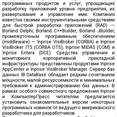
программных продуктов и услуг, упрощающих
разработку приложений уровня предприятия, их
развертывание и управление ими. Компания
известна своими инструментальными средствами
для быстрой разработки приложений (RAD) —
Borland Delphi, Borland C++Builder, Borland JBuilder,
промежуточным программным обеспечением
(middleware) — Inprise VisiBroker (CORBA) и Inprise
VisiBroker ITS (CORBA OTS), Inprise MIDAS (COM) и
Inprise Entera (DCE). Средства управления и
мониторинга корпоративной прикладной
инфраструктуры представлены продуктами Inprise
AppCenter и Inprise VisiBroker Manager. Сервер баз
данных IB DataBase обладает редким сочетанием
мощности, малой ресурсоемкости и минимальных
требований к администрированию баз данных. В
рамках особого совместного предложения Inprise
и КомпьютерПресс читателям предлагается
установить ознакомительные версии некоторых
программных новинок от ведущего американского
разработчика для разработчиков.