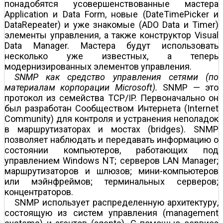
понадобятся усовершенствованные мастера
Application и Data Form, новые (DateTimePicker и
DataRepeater) и уже знакомые (ADO Data и Timer)
элементы управления, а также конструктор Visual
Data Manager. Мастера будут использовать
несколько уже известных, а теперь
модернизированных элементов управления.
SNMP как средство управления сетями (по
материалам корпорации Microsoft).
SNMP — это
протокол из семейства TCP/IP. Первоначально он
был разработан Сообществом Интернета (Internet
Community) для контроля и устранения неполадок
в маршрутизаторах и мостах (bridges). SNMP
позволяет наблюдать и передавать информацию о
состоянии компьютеров, работающих под
управлением Windows NT; серверов LAN Manager;
маршрутизаторов и шлюзов; мини-компьютеров
или мэйнфреймов; терминальных серверов;
концентраторов.
SNMP использует распределенную архитектуру,
состоящую из систем управления (management