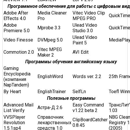
Программное обеспечение для работы с цифровым вид
Adobe After
Media Cleaner
Vitec Video Clip
QuickTime
Effects 4.0
Pro
MPEG PRO
Adobe
Ulead Video
Mprobe 3.3
QuickTime
Premiere 5.0
Studio 3.0
Ulead Video
Video Finesse
DVMpeg 5.0
MediaPlay
Paint 5
Vitec MPEG
Commotion 2.0
AVI Edit
Maker 2
Программы обучения английскому языку
Gaming
Encyclopedia
EnglishWord
Words ver. 2.2
25th Fram
(компания
NapTandem)
By Heart
EnglishTrainer
SelfLn
Toefl Winn
Полезные программы
Advanced Mail
Easy Command
ТрансЛит’
Астра-Д 2.6
List Verify
v1.22 beta 2
1.03
VVSPlayer
Справочник
NBG Clea
ClipBoardCatcher
Revolution
лекарственных
Registry 1
0.8.45
1.5.1sp4
средств 1.0
(2005)