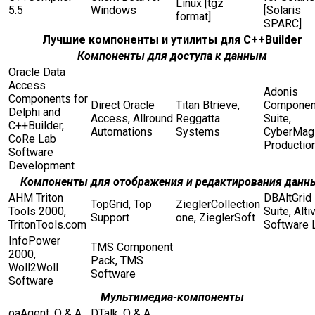
Linux [tgz
5.5
Windows
[Solaris
format]
SPARC]
Лучшие компоненты и утилиты для C++Builder
Компоненты для доступа к данным
Oracle Data
Access
Adonis
Components for
Direct Oracle
Titan Btrieve,
Componen
Delphi and
Access, Allround
Reggatta
Suite,
C++Builder,
Automations
Systems
CyberMag
CoRe Lab
Productio
Software
Development
Компоненты для отображения и редактирования данн
AHM Triton
DBAltGrid
TopGrid, Top
ZieglerCollection
Tools 2000,
Suite, Alti
Support
one, ZieglerSoft
TritonTools.com
Software 
InfoPower
TMS Component
2000,
Pack, TMS
Woll2Woll
Software
Software
Мультимедиа-компоненты
oaAgent, O & A
DTalk, O & A