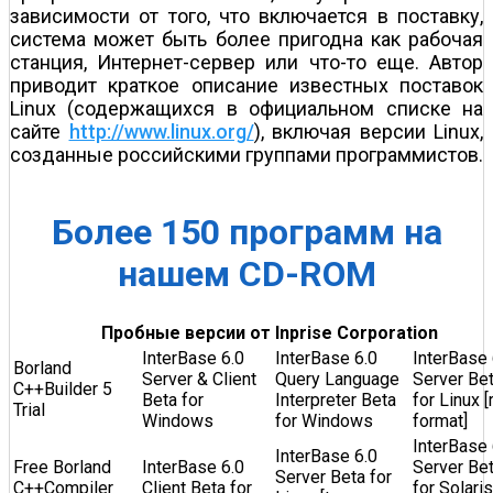
зависимости от того, что включается в поставку,
система может быть более пригодна как рабочая
станция, Интернет-сервер или что-то еще. Автор
приводит краткое описание известных поставок
Linux (содержащихся в официальном списке на
сайте
http://www.linux.org/
), включая версии Linux,
созданные российскими группами программистов.
Более 150 программ на
нашем CD-ROM
Пробные версии от Inprise Corporation
InterBase 6.0
InterBase 6.0
InterBase 
Borland
Server & Client
Query Language
Server Be
C++Builder 5
Beta for
Interpreter Beta
for Linux 
Trial
Windows
for Windows
format]
InterBase 
InterBase 6.0
Free Borland
InterBase 6.0
Server Be
Server Beta for
C++Compiler
Client Beta for
for Solaris