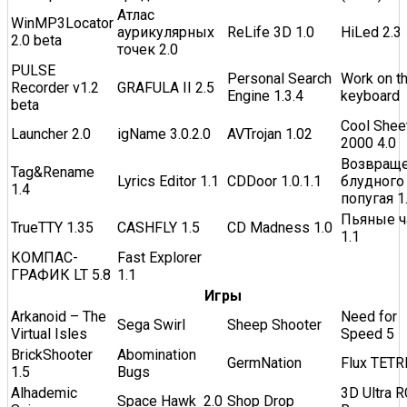
Атлас
WinMP3Locator
аурикулярных
ReLife 3D 1.0
HiLed 2.3
2.0 beta
точек 2.0
PULSE
Personal Search
Work on t
Recorder v1.2
GRAFULA II 2.5
Engine 1.3.4
keyboard
beta
Cool Shee
Launcher 2.0
igName 3.0.2.0
AVTrojan 1.02
2000 4.0
Возвращ
Tag&Rename
Lyrics Editor 1.1
CDDoor 1.0.1.1
блудного
1.4
попугая 1
Пьяные 
TrueTTY 1.35
CASHFLY 1.5
CD Madness 1.0
1.1
КОМПАС-
Fast Explorer
ГРАФИК LT 5.8
1.1
Игры
Arkanoid – The
Need for
Sega Swirl
Sheep Shooter
Virtual Isles
Speed 5
BrickShooter
Abomination
GermNation
Flux TETR
1.5
Bugs
Alhademic
3D Ultra R
Space Hawk 2.0
Shop Drop