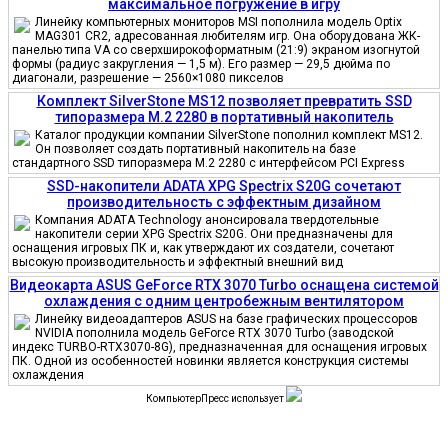
максимальное погружение в игру
Линейку компьютерных мониторов MSI пополнила модель Optix
MAG301 CR2, адресованная любителям игр. Она оборудована ЖК-
панелью типа VA со сверхширокоформатным (21:9) экраном изогнутой
формы (радиус закругления — 1,5 м). Его размер — 29,5 дюйма по
диагонали, разрешение — 2560×1080 пикселов
Комплект SilverStone MS12 позволяет превратить SSD
типоразмера M.2 2280 в портативный накопитель
Каталог продукции компании SilverStone пополнил комплект MS12.
Он позволяет создать портативный накопитель на базе
стандартного SSD типоразмера M.2 2280 с интерфейсом PCI Express
SSD-накопители ADATA XPG Spectrix S20G сочетают
производительность с эффектным дизайном
Компания ADATA Technology анонсировала твердотельные
накопители серии XPG Spectrix S20G. Они предназначены для
оснащения игровых ПК и, как утверждают их создатели, сочетают
высокую производительность и эффектный внешний вид
Видеокарта ASUS GeForce RTX 3070 Turbo оснащена системой
охлаждения с одним центробежным вентилятором
Линейку видеоадаптеров ASUS на базе графических процессоров
NVIDIA пополнила модель GeForce RTX 3070 Turbo (заводской
индекс TURBO-RTX3070-8G), предназначенная для оснащения игровых
ПК. Одной из особенностей новинки является конструкция системы
охлаждения
КомпьютерПресс использует