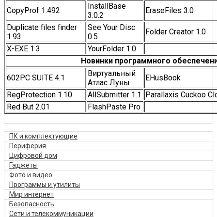
InstallBase
CopyProf 1.492
EraseFiles 3.0
3.0.2
Duplicate files finder
See Your Disc
Folder Creator 1.0
1.93
0.5
X-EXE 1.3
YourFolder 1.0
Новинки программного обеспечен
Виртуальный
602PC SUITE 4.1
EHusBook
Атлас Луны
RegProtection 1.10
AllSubmitter 1.1
Parallaxis Cuckoo Cl
Red But 2.01
FlashPaste Pro
ПК и комплектующие
Периферия
Цифровой дом
Гаджеты
Фото и видео
Программы и утилиты
Мир интернет
Безопасность
Сети и телекоммуникации