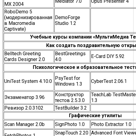
Mediator 7.0
Opus Presenter 4
MX 2004
RoboDemo 5
(модернизированная
DemoForge
в Macromedia
Studio 1.2
Captivate)
Учебные курсы компании «МультиМедиа Те
Как создать поздравительную откр
Belltech Greeting
BestGreetings
E-Card DIY 5.92
Cards Designer 2.0
4.0
Психологическое и образовательное тест
PsyTest for
UniTest System 4.10.0
CyberTest 2.06.1
Windows 1.3
Конструктор
TeachLab TestMaste
Экзаменатор 3.96
тестов 2.5.3.0
1.3
Ревизор 2.0.3102
TestBuilder 3.2
Графические утилиты
Scan Manager 2.0b
SignPhoto 1.0
Photo Extractor 1.0
SnapTouch 2.20
Advanced Font View
FetchPhotos 1