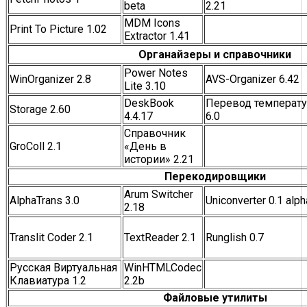
beta
2.21
MDM Icons
Print To Picture 1.02
Extractor 1.41
Органайзеры и справочники
Power Notes
WinOrganizer 2.8
AVS-Organizer 6.42
Lite 3.10
DeskBook
Перевод температ
Storage 2.60
4.4.17
6.0
Справочник
GroColl 2.1
«День в
истории» 2.21
Перекодировщики
Arum Switcher
AlphaTrans 3.0
Uniconverter 0.1 alph
2.18
Translit Coder 2.1
TextReader 2.1
Runglish 0.7
Русская Виртуальная
WinHTMLCodec
Клавиатура 1.2
2.2b
Файловые утилиты