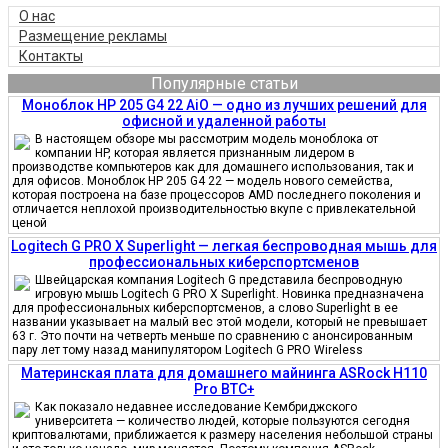
О нас
Размещение рекламы
Контакты
Популярные статьи
Моноблок HP 205 G4 22 AiO — одно из лучших решений для
офисной и удаленной работы
В настоящем обзоре мы рассмотрим модель моноблока от
компании HP, которая является признанным лидером в
производстве компьютеров как для домашнего использования, так и
для офисов. Моноблок HP 205 G4 22 — модель нового семейства,
которая построена на базе процессоров AMD последнего поколения и
отличается неплохой производительностью вкупе с привлекательной
ценой
Logitech G PRO X Superlight — легкая беспроводная мышь для
профессиональных киберспортсменов
Швейцарская компания Logitech G представила беспроводную
игровую мышь Logitech G PRO X Superlight. Новинка предназначена
для профессиональных киберспортсменов, а слово Superlight в ее
названии указывает на малый вес этой модели, который не превышает
63 г. Это почти на четверть меньше по сравнению с анонсированным
пару лет тому назад манипулятором Logitech G PRO Wireless
Материнская плата для домашнего майнинга ASRock H110
Pro BTC+
Как показало недавнее исследование Кембриджского
университета — количество людей, которые пользуются сегодня
криптовалютами, приближается к размеру населения небольшой страны