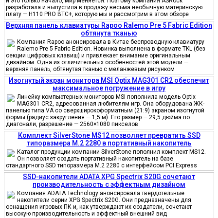
и это только начало, мир меняется. Поэтому компания ASRock
разработала и выпустила в продажу весьма необычную материнскую
плату — H110 PRO BTC+, которую мы и рассмотрим в этом обзоре
Верхняя панель клавиатуры Rapoo Ralemo Pre 5 Fabric Edition
обтянута тканью
Компания Rapoo анонсировала в Китае беспроводную клавиатуру
Ralemo Pre 5 Fabric Edition. Новинка выполнена в формате TKL (без
секции цифровых клавиш) и привлекает внимание оригинальным
дизайном. Одна из отличительных особенностей этой модели —
верхняя панель, обтянутая тканью с меланжевым рисунком
Изогнутый экран монитора MSI Optix MAG301 CR2 обеспечит
максимальное погружение в игру
Линейку компьютерных мониторов MSI пополнила модель Optix
MAG301 CR2, адресованная любителям игр. Она оборудована ЖК-
панелью типа VA со сверхширокоформатным (21:9) экраном изогнутой
формы (радиус закругления — 1,5 м). Его размер — 29,5 дюйма по
диагонали, разрешение — 2560×1080 пикселов
Комплект SilverStone MS12 позволяет превратить SSD
типоразмера M.2 2280 в портативный накопитель
Каталог продукции компании SilverStone пополнил комплект MS12.
Он позволяет создать портативный накопитель на базе
стандартного SSD типоразмера M.2 2280 с интерфейсом PCI Express
SSD-накопители ADATA XPG Spectrix S20G сочетают
производительность с эффектным дизайном
Компания ADATA Technology анонсировала твердотельные
накопители серии XPG Spectrix S20G. Они предназначены для
оснащения игровых ПК и, как утверждают их создатели, сочетают
высокую производительность и эффектный внешний вид