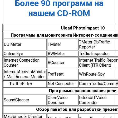
Более 90 программ на
нашем CD-ROM
Ulead PhotoImpact 10
Программы для мониторинга Интернет-соединений
TMeter DbTraffic
DU Meter
TMeter
Reporter
Online Eye
BWMeter
Traffic Inspector
Internet Connection
Internet Traffic Repor
RCounter
Counter
Client (ITR Client)
InternetAccessMonitor
Traffstat
WinRoute Spy
/ Mail Access Monitor
TrafficFilter
Net Connector
CommTraffic/CommV
Программы распознавания речи
ClearVoice
Istrasoft Voice
SoundCleaner
Denoiser
Comander
Обзор пакетов для разработки презен
Macromedia Director