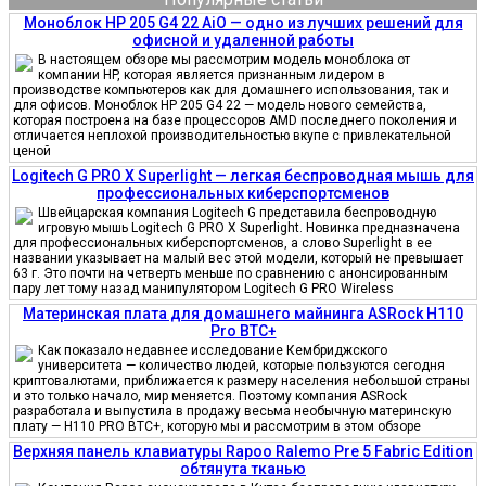
Моноблок HP 205 G4 22 AiO — одно из лучших решений для
офисной и удаленной работы
В настоящем обзоре мы рассмотрим модель моноблока от
компании HP, которая является признанным лидером в
производстве компьютеров как для домашнего использования, так и
для офисов. Моноблок HP 205 G4 22 — модель нового семейства,
которая построена на базе процессоров AMD последнего поколения и
отличается неплохой производительностью вкупе с привлекательной
ценой
Logitech G PRO X Superlight — легкая беспроводная мышь для
профессиональных киберспортсменов
Швейцарская компания Logitech G представила беспроводную
игровую мышь Logitech G PRO X Superlight. Новинка предназначена
для профессиональных киберспортсменов, а слово Superlight в ее
названии указывает на малый вес этой модели, который не превышает
63 г. Это почти на четверть меньше по сравнению с анонсированным
пару лет тому назад манипулятором Logitech G PRO Wireless
Материнская плата для домашнего майнинга ASRock H110
Pro BTC+
Как показало недавнее исследование Кембриджского
университета — количество людей, которые пользуются сегодня
криптовалютами, приближается к размеру населения небольшой страны
и это только начало, мир меняется. Поэтому компания ASRock
разработала и выпустила в продажу весьма необычную материнскую
плату — H110 PRO BTC+, которую мы и рассмотрим в этом обзоре
Верхняя панель клавиатуры Rapoo Ralemo Pre 5 Fabric Edition
обтянута тканью