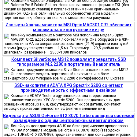
Компания Rapoo анонсировала в Китае беспроводную клавиатуру
Ralemo Pre 5 Fabric Edition. Новинка выполнена в формате TKL (без
секции цифровых клавиш) и привлекает внимание оригинальным
дизайном. Одна из отличительных особенностей этой модели —
верхняя панель, обтянутая тканью с меланжевым рисунком
Изогнутый экран монитора MSI Optix MAG301 CR2 обеспечит
максимальное погружение в игру
Линейку компьютерных мониторов MSI пополнила модель Optix
MAG301 CR2, адресованная любителям игр. Она оборудована ЖК-
панелью типа VA со сверхширокоформатным (21:9) экраном изогнутой
формы (радиус закругления — 1,5 м). Его размер — 29,5 дюйма по
диагонали, разрешение — 2560×1080 пикселов
Комплект SilverStone MS12 позволяет превратить SSD
типоразмера M.2 2280 в портативный накопитель
Каталог продукции компании SilverStone пополнил комплект MS12.
Он позволяет создать портативный накопитель на базе
стандартного SSD типоразмера M.2 2280 с интерфейсом PCI Express
SSD-накопители ADATA XPG Spectrix S20G сочетают
производительность с эффектным дизайном
Компания ADATA Technology анонсировала твердотельные
накопители серии XPG Spectrix S20G. Они предназначены для
оснащения игровых ПК и, как утверждают их создатели, сочетают
высокую производительность и эффектный внешний вид
Видеокарта ASUS GeForce RTX 3070 Turbo оснащена системой
охлаждения с одним центробежным вентилятором
Линейку видеоадаптеров ASUS на базе графических процессоров
NVIDIA пополнила модель GeForce RTX 3070 Turbo (заводской
индекс TURBO-RTX3070-8G), предназначенная для оснащения игровых