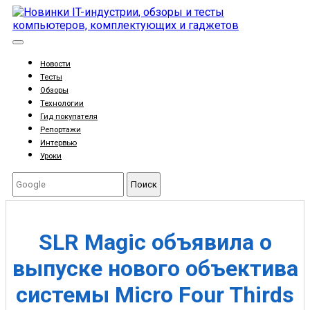
Новости
Тесты
Обзоры
Технологии
Гид покупателя
Репортажи
Интервью
Уроки
Поиск
SLR Magic объявила о
выпуске нового объектива
системы Micro Four Thirds