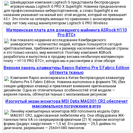
Швейцарская компания Logitech G представила беспроводную
игровую мышь Logitech G PRO X Superlight. Новинка предназначена
для профессиональных киберспортсменов, а слово Superlight в ее
названии указывает на малый вес этой модели, который не превышает
63 г. Это почти на четверть меньше по сравнению с анонсированным
пару лет тому назад манипулятором Logitech G PRO Wireless
Материнская плата для домашнего майнинга ASRock H110
Pro BTC+
Как показало недавнее исследование Кембриджского
университета — количество людей, которые пользуются сегодня
криптовалютами, приближается к размеру населения небольшой страны
и это только начало, мир меняется. Поэтому компания ASRock
разработала и выпустила в продажу весьма необычную материнскую
плату — H110 PRO BTC+, которую мы и рассмотрим в этом обзоре
Верхняя панель клавиатуры Rapoo Ralemo Pre 5 Fabric Edition
обтянута тканью
Компания Rapoo анонсировала в Китае беспроводную клавиатуру
Ralemo Pre 5 Fabric Edition. Новинка выполнена в формате TKL (без
секции цифровых клавиш) и привлекает внимание оригинальным
дизайном. Одна из отличительных особенностей этой модели —
верхняя панель, обтянутая тканью с меланжевым рисунком
Изогнутый экран монитора MSI Optix MAG301 CR2 обеспечит
максимальное погружение в игру
Линейку компьютерных мониторов MSI пополнила модель Optix
MAG301 CR2, адресованная любителям игр. Она оборудована ЖК-
панелью типа VA со сверхширокоформатным (21:9) экраном изогнутой
формы (радиус закругления — 1,5 м). Его размер — 29,5 дюйма по
диагонали, разрешение — 2560×1080 пикселов