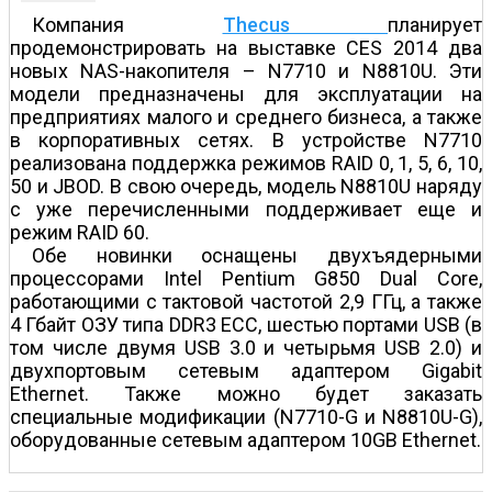
Компания
Thecus
планирует
продемонстрировать на выставке CES 2014 два
новых NAS-накопителя – N7710 и N8810U. Эти
модели предназначены для эксплуатации на
предприятиях малого и среднего бизнеса, а также
в корпоративных сетях. В устройстве N7710
реализована поддержка режимов RAID 0, 1, 5, 6, 10,
50 и JBOD. В свою очередь, модель N8810U наряду
с уже перечисленными поддерживает еще и
режим RAID 60.
Обе новинки оснащены двухъядерными
процессорами Intel Pentium G850 Dual Core,
работающими с тактовой частотой 2,9 ГГц, а также
4 Гбайт ОЗУ типа DDR3 ECC, шестью портами USB (в
том числе двумя USB 3.0 и четырьмя USB 2.0) и
двухпортовым сетевым адаптером Gigabit
Ethernet. Также можно будет заказать
специальные модификации (N7710-G и N8810U-G),
оборудованные сетевым адаптером 10GB Ethernet.