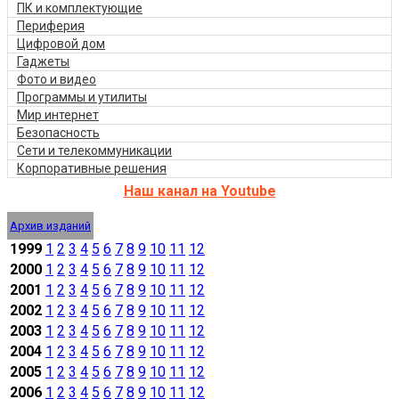
ПК и комплектующие
Периферия
Цифровой дом
Гаджеты
Фото и видео
Программы и утилиты
Мир интернет
Безопасность
Сети и телекоммуникации
Корпоративные решения
Наш канал на Youtube
Архив изданий
1999
1
2
3
4
5
6
7
8
9
10
11
12
2000
1
2
3
4
5
6
7
8
9
10
11
12
2001
1
2
3
4
5
6
7
8
9
10
11
12
2002
1
2
3
4
5
6
7
8
9
10
11
12
2003
1
2
3
4
5
6
7
8
9
10
11
12
2004
1
2
3
4
5
6
7
8
9
10
11
12
2005
1
2
3
4
5
6
7
8
9
10
11
12
2006
1
2
3
4
5
6
7
8
9
10
11
12