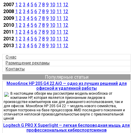
2007
1
2
3
4
5
6
7
8
9
10
11
12
2008
1
2
3
4
5
6
7
8
9
10
11
12
2009
1
2
3
4
5
6
7
8
9
10
11
12
2010
1
2
3
4
5
6
7
8
9
10
11
12
2011
1
2
3
4
5
6
7
8
9
10
11
12
2012
1
2
3
4
5
6
7
8
9
10
11
12
2013
1
2
3
4
5
6
7
8
9
10
11
12
О нас
Размещение рекламы
Контакты
Популярные статьи
Моноблок HP 205 G4 22 AiO — одно из лучших решений для
офисной и удаленной работы
В настоящем обзоре мы рассмотрим модель моноблока от
компании HP, которая является признанным лидером в
производстве компьютеров как для домашнего использования, так и
для офисов. Моноблок HP 205 G4 22 — модель нового семейства,
которая построена на базе процессоров AMD последнего поколения и
отличается неплохой производительностью вкупе с привлекательной
ценой
Logitech G PRO X Superlight — легкая беспроводная мышь для
профессиональных киберспортсменов