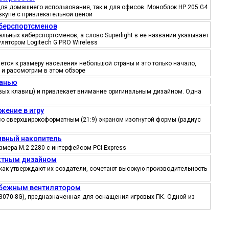
ля домашнего использования, так и для офисов. Моноблок HP 205 G4
вкупе с привлекательной ценой
иберспортсменов
ьных киберспортсменов, а слово Superlight в ее названии указывает
лятором Logitech G PRO Wireless
тся к размеру населения небольшой страны и это только начало,
 и рассмотрим в этом обзоре
канью
ровых клавиш) и привлекает внимание оригинальным дизайном. Одна
жение в игру
со сверхширокоформатным (21:9) экраном изогнутой формы (радиус
тивный накопитель
змера M.2 2280 с интерфейсом PCI Express
ектным дизайном
как утверждают их создатели, сочетают высокую производительность
робежным вентилятором
3070-8G), предназначенная для оснащения игровых ПК. Одной из