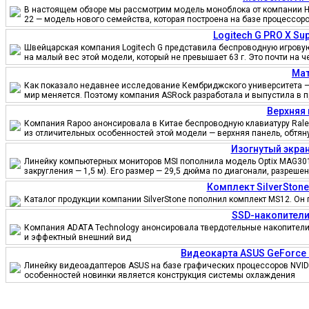
В настоящем обзоре мы рассмотрим модель моноблока от компании HP
22 — модель нового семейства, которая построена на базе процессор
Logitech G PRO X S
Швейцарская компания Logitech G представила беспроводную игровую 
на малый вес этой модели, который не превышает 63 г. Это почти на 
Мат
Как показало недавнее исследование Кембриджского университета — 
мир меняется. Поэтому компания ASRock разработала и выпустила в 
Верхняя 
Компания Rapoo анонсировала в Китае беспроводную клавиатуру Ralem
из отличительных особенностей этой модели — верхняя панель, обтя
Изогнутый экран
Линейку компьютерных мониторов MSI пополнила модель Optix MAG301
закругления — 1,5 м). Его размер — 29,5 дюйма по диагонали, разреш
Комплект SilverSton
Каталог продукции компании SilverStone пополнил комплект MS12. Он 
SSD-накопители
Компания ADATA Technology анонсировала твердотельные накопители 
и эффектный внешний вид
Видеокарта ASUS GeForce
Линейку видеоадаптеров ASUS на базе графических процессоров NVID
особенностей новинки является конструкция системы охлаждения