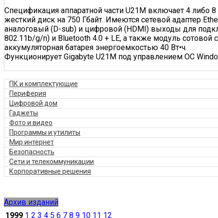
Спецификация аппаратной части U21M включает 4 либо 8
жесткий диск на 750 Гбайт. Имеются сетевой адаптер Ether
аналоговый (D-sub) и цифровой (HDMI) выходы для подк
802.11b/g/n) и Bluetooth 4.0 + LE, а также модуль сотов
аккумуляторная батарея энергоемкостью 40 Вт•ч.
Функционирует Gigabyte U21M под управлением ОС Window
ПК и комплектующие
Периферия
Цифровой дом
Гаджеты
Фото и видео
Программы и утилиты
Мир интернет
Безопасность
Сети и телекоммуникации
Корпоративные решения
Архив изданий
1999
1
2
3
4
5
6
7
8
9
10
11
12