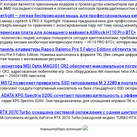
, которая является признанным лидером в производстве компьютеров как д
ов AMD последнего поколения и отличается неплохой производительностью 
uperlight — легкая беспроводная мышь для профессиональных к
мышь Logitech G PRO X Superlight. Новинка предназначена для профессионал
четверть меньше по сравнению с анонсированным пару лет тому назад манипу
еринская плата для домашнего майнинга ASRock H110 Pro BTC+
количество людей, которые пользуются сегодня криптовалютами, приближае
продажу весьма необычную материнскую плату — H110 PRO BTC+, которую мы
панель клавиатуры Rapoo Ralemo Pre 5 Fabric Edition обтянута т
o Pre 5 Fabric Edition. Новинка выполнена в формате TKL (без секции циф
нутая тканью с меланжевым рисунком
 монитора MSI Optix MAG301 CR2 обеспечит максимальное погру
 CR2, адресованная любителям игр. Она оборудована ЖК-панелью типа VA 
ение — 2560×1080 пикселов
e MS12 позволяет превратить SSD типоразмера M.2 2280 в порта
позволяет создать портативный накопитель на базе стандартного SSD типора
 ADATA XPG Spectrix S20G сочетают производительность с эфф
серии XPG Spectrix S20G. Они предназначены для оснащения игровых ПК и, 
 RTX 3070 Turbo оснащена системой охлаждения с одним цент
IA пополнила модель GeForce RTX 3070 Turbo (заводской индекс TURBO-RTX
КомпьютерПресс использует