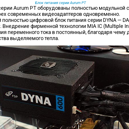
Блок питания серии Aurum PT
серии Aurum PT оборудованы полностью модульной с
ырех современных видеоадаптеров одновременно.
 полностью цифровой блок питания серии DYNA — DA-
недрение фирменной технологии MIA IC (Multiple Intell
ия переменного тока в постоянный, благодаря чему
ства выделяемого тепла.