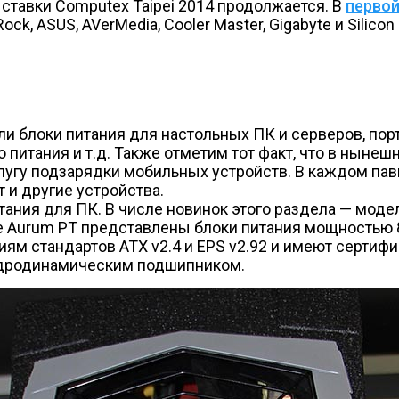
ставки Computex Taipei 2014 продолжается. В
перво
ock, ASUS, AVerMedia, Cooler Master, Gigabyte и Silic
и блоки питания для настольных ПК и серверов, пор
питания и т.д. Также отметим тот факт, что в нынеш
лугу подзарядки мобильных устройств. В каждом па
 и другие устройства.
итания для ПК. В числе новинок этого раздела — мо
 Aurum PT представлены блоки питания мощностью 85
иям стандартов ATX v2.4 и EPS v2.92 и имеют сертиф
идродинамическим подшипником.