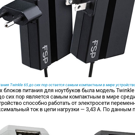
ания Twinkle 65 до сих пор остается самым компактным в мире устройст
локов питания для ноутбуков была модель Twinkle 65.
 до сих пор является самым компактным в мире сред
устройство способно работать от электросети переменн
ксимальный ток в цепи нагрузки — 3,43 А. По данным