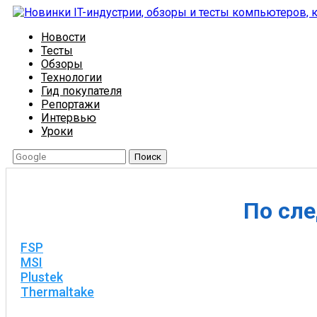
Новости
Тесты
Обзоры
Технологии
Гид покупателя
Репортажи
Интервью
Уроки
Поиск
По сле
FSP
MSI
Plustek
Thermaltake