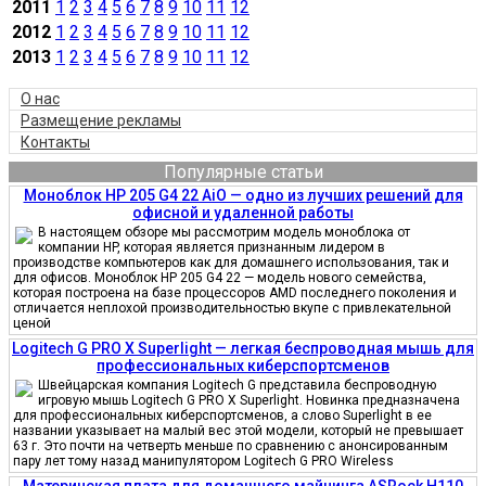
2011
1
2
3
4
5
6
7
8
9
10
11
12
2012
1
2
3
4
5
6
7
8
9
10
11
12
2013
1
2
3
4
5
6
7
8
9
10
11
12
О нас
Размещение рекламы
Контакты
Популярные статьи
Моноблок HP 205 G4 22 AiO — одно из лучших решений для
офисной и удаленной работы
В настоящем обзоре мы рассмотрим модель моноблока от
компании HP, которая является признанным лидером в
производстве компьютеров как для домашнего использования, так и
для офисов. Моноблок HP 205 G4 22 — модель нового семейства,
которая построена на базе процессоров AMD последнего поколения и
отличается неплохой производительностью вкупе с привлекательной
ценой
Logitech G PRO X Superlight — легкая беспроводная мышь для
профессиональных киберспортсменов
Швейцарская компания Logitech G представила беспроводную
игровую мышь Logitech G PRO X Superlight. Новинка предназначена
для профессиональных киберспортсменов, а слово Superlight в ее
названии указывает на малый вес этой модели, который не превышает
63 г. Это почти на четверть меньше по сравнению с анонсированным
пару лет тому назад манипулятором Logitech G PRO Wireless
Материнская плата для домашнего майнинга ASRock H110