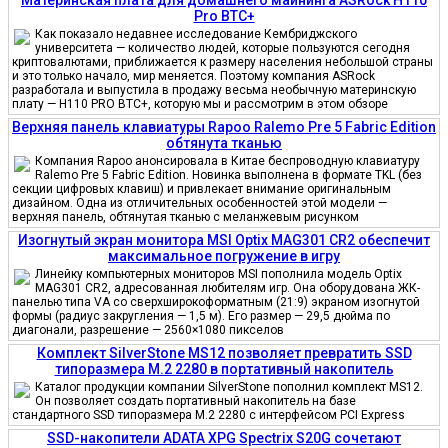
Pro BTC+
Как показало недавнее исследование Кембриджского
университета — количество людей, которые пользуются сегодня
криптовалютами, приближается к размеру населения небольшой страны
и это только начало, мир меняется. Поэтому компания ASRock
разработала и выпустила в продажу весьма необычную материнскую
плату — H110 PRO BTC+, которую мы и рассмотрим в этом обзоре
Верхняя панель клавиатуры Rapoo Ralemo Pre 5 Fabric Edition
обтянута тканью
Компания Rapoo анонсировала в Китае беспроводную клавиатуру
Ralemo Pre 5 Fabric Edition. Новинка выполнена в формате TKL (без
секции цифровых клавиш) и привлекает внимание оригинальным
дизайном. Одна из отличительных особенностей этой модели —
верхняя панель, обтянутая тканью с меланжевым рисунком
Изогнутый экран монитора MSI Optix MAG301 CR2 обеспечит
максимальное погружение в игру
Линейку компьютерных мониторов MSI пополнила модель Optix
MAG301 CR2, адресованная любителям игр. Она оборудована ЖК-
панелью типа VA со сверхширокоформатным (21:9) экраном изогнутой
формы (радиус закругления — 1,5 м). Его размер — 29,5 дюйма по
диагонали, разрешение — 2560×1080 пикселов
Комплект SilverStone MS12 позволяет превратить SSD
типоразмера M.2 2280 в портативный накопитель
Каталог продукции компании SilverStone пополнил комплект MS12.
Он позволяет создать портативный накопитель на базе
стандартного SSD типоразмера M.2 2280 с интерфейсом PCI Express
SSD-накопители ADATA XPG Spectrix S20G сочетают