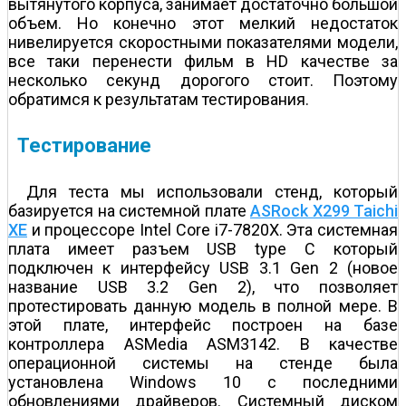
вытянутого корпуса, занимает достаточно большой
объем. Но конечно этот мелкий недостаток
нивелируется скоростными показателями модели,
все таки перенести фильм в HD качестве за
несколько секунд дорогого стоит. Поэтому
обратимся к результатам тестирования.
Тестирование
Для теста мы использовали стенд, который
базируется на системной плате
ASRock X299 Taichi
XE
и процессоре Intel Core i7-7820X. Эта системная
плата имеет разъем USB type C который
подключен к интерфейсу USB 3.1 Gen 2 (новое
название USB 3.2 Gen 2), что позволяет
протестировать данную модель в полной мере. В
этой плате, интерфейс построен на базе
контроллера ASMedia ASM3142. В качестве
операционной системы на стенде была
установлена Windows 10 c последними
обновлениями драйверов. Системный диском