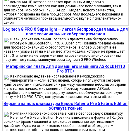
компании HP, которая является признанным лидером в
производстве компьютеров как для домашнего использования, так и
для офисов. Моноблок HP 205 G4 22 — модель нового семейства,
которая построена на базе процессоров AMD последнего поколения и
отличается неплохой производительностью вкупе с привлекательной
ценой
Logitech G PRO X Superlight — легкая беспроводная мышь для
профессиональных киберспортсменов
Швейцарская компания Logitech G представила беспроводную
игровую мышь Logitech G PRO X Superlight. Новинка предназначена
для профессиональных киберспортсменов, а слово Superlight в ее
названии указывает на малый вес этой модели, который не превышает
63 г. Это почти на четверть меньше по сравнению с анонсированным
пару лет тому назад манипулятором Logitech G PRO Wireless
Материнская плата для домашнего майнинга ASRock H110
Pro BTC+
Как показало недавнее исследование Кембриджского
университета — количество людей, которые пользуются сегодня
криптовалютами, приближается к размеру населения небольшой страны
и это только начало, мир меняется. Поэтому компания ASRock
разработала и выпустила в продажу весьма необычную материнскую
плату — H110 PRO BTC+, которую мы и рассмотрим в этом обзоре
Верхняя панель клавиатуры Rapoo Ralemo Pre 5 Fabric Edition
обтянута тканью
Компания Rapoo анонсировала в Китае беспроводную клавиатуру
Ralemo Pre 5 Fabric Edition. Новинка выполнена в формате TKL (без
секции цифровых клавиш) и привлекает внимание оригинальным
дизайном. Одна из отличительных особенностей этой модели —
верхняя панель, обтянутая тканью с меланжевым рисунком