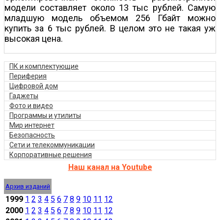
модели составляет около 13 тыс рублей. Самую
младшую модель объемом 256 Гбайт можно
купить за 6 тыс рублей. В целом это не такая уж
высокая цена.
ПК и комплектующие
Периферия
Цифровой дом
Гаджеты
Фото и видео
Программы и утилиты
Мир интернет
Безопасность
Сети и телекоммуникации
Корпоративные решения
Наш канал на Youtube
Архив изданий
1999
1
2
3
4
5
6
7
8
9
10
11
12
2000
1
2
3
4
5
6
7
8
9
10
11
12