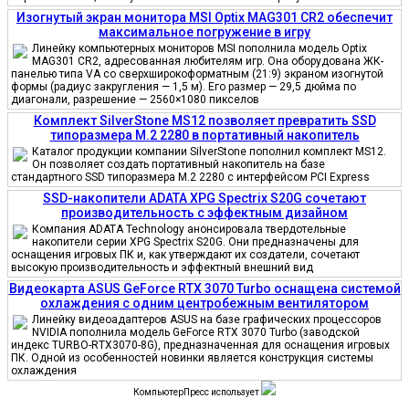
Изогнутый экран монитора MSI Optix MAG301 CR2 обеспечит
максимальное погружение в игру
Линейку компьютерных мониторов MSI пополнила модель Optix
MAG301 CR2, адресованная любителям игр. Она оборудована ЖК-
панелью типа VA со сверхширокоформатным (21:9) экраном изогнутой
формы (радиус закругления — 1,5 м). Его размер — 29,5 дюйма по
диагонали, разрешение — 2560×1080 пикселов
Комплект SilverStone MS12 позволяет превратить SSD
типоразмера M.2 2280 в портативный накопитель
Каталог продукции компании SilverStone пополнил комплект MS12.
Он позволяет создать портативный накопитель на базе
стандартного SSD типоразмера M.2 2280 с интерфейсом PCI Express
SSD-накопители ADATA XPG Spectrix S20G сочетают
производительность с эффектным дизайном
Компания ADATA Technology анонсировала твердотельные
накопители серии XPG Spectrix S20G. Они предназначены для
оснащения игровых ПК и, как утверждают их создатели, сочетают
высокую производительность и эффектный внешний вид
Видеокарта ASUS GeForce RTX 3070 Turbo оснащена системой
охлаждения с одним центробежным вентилятором
Линейку видеоадаптеров ASUS на базе графических процессоров
NVIDIA пополнила модель GeForce RTX 3070 Turbo (заводской
индекс TURBO-RTX3070-8G), предназначенная для оснащения игровых
ПК. Одной из особенностей новинки является конструкция системы
охлаждения
КомпьютерПресс использует