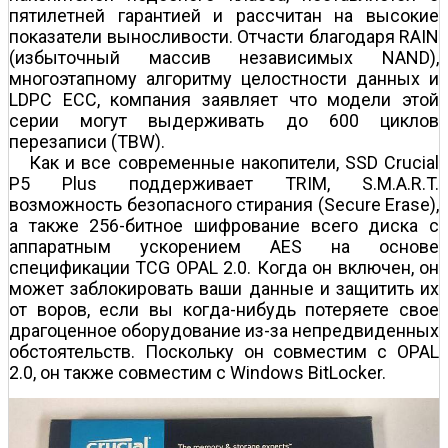
пятилетней гарантией и рассчитан на высокие
показатели выносливости. Отчасти благодаря RAIN
(избыточный массив независимых NAND),
многоэтапному алгоритму целостности данных и
LDPC ECC, компания заявляет что модели этой
серии могут выдерживать до 600 циклов
перезаписи (TBW).
Как и все современные накопители, SSD Crucial
P5 Plus поддерживает TRIM, S.M.A.R.T.
возможность безопасного стирания (Secure Erase),
а также 256-битное шифрование всего диска с
аппаратным ускорением AES на основе
спецификации TCG OPAL 2.0. Когда он включен, он
может заблокировать ваши данные и защитить их
от воров, если вы когда-нибудь потеряете свое
драгоценное оборудование из-за непредвиденных
обстоятельств. Поскольку он совместим с OPAL
2.0, он также совместим с Windows BitLocker.