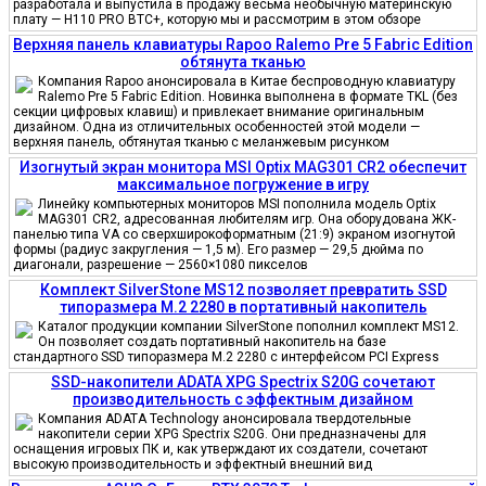
разработала и выпустила в продажу весьма необычную материнскую
плату — H110 PRO BTC+, которую мы и рассмотрим в этом обзоре
Верхняя панель клавиатуры Rapoo Ralemo Pre 5 Fabric Edition
обтянута тканью
Компания Rapoo анонсировала в Китае беспроводную клавиатуру
Ralemo Pre 5 Fabric Edition. Новинка выполнена в формате TKL (без
секции цифровых клавиш) и привлекает внимание оригинальным
дизайном. Одна из отличительных особенностей этой модели —
верхняя панель, обтянутая тканью с меланжевым рисунком
Изогнутый экран монитора MSI Optix MAG301 CR2 обеспечит
максимальное погружение в игру
Линейку компьютерных мониторов MSI пополнила модель Optix
MAG301 CR2, адресованная любителям игр. Она оборудована ЖК-
панелью типа VA со сверхширокоформатным (21:9) экраном изогнутой
формы (радиус закругления — 1,5 м). Его размер — 29,5 дюйма по
диагонали, разрешение — 2560×1080 пикселов
Комплект SilverStone MS12 позволяет превратить SSD
типоразмера M.2 2280 в портативный накопитель
Каталог продукции компании SilverStone пополнил комплект MS12.
Он позволяет создать портативный накопитель на базе
стандартного SSD типоразмера M.2 2280 с интерфейсом PCI Express
SSD-накопители ADATA XPG Spectrix S20G сочетают
производительность с эффектным дизайном
Компания ADATA Technology анонсировала твердотельные
накопители серии XPG Spectrix S20G. Они предназначены для
оснащения игровых ПК и, как утверждают их создатели, сочетают
высокую производительность и эффектный внешний вид