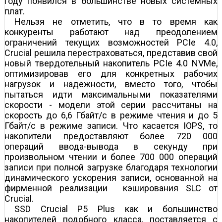
году появился в большинстве новых системных
плат.
Нельзя не отметить, что в то время как
конкуренты работают над преодолением
ограничений текущих возможностей PCIe 4.0,
Crucial решила перестраховаться, представив свой
новый твердотельный накопитель PCIe 4.0 NVMe,
оптимизировав его для конкретных рабочих
нагрузок и надежности, вместо того, чтобы
пытаться идти максимальными показателями
скорости - модели этой серии рассчитаны на
скорость до 6,6 Гбайт/с в режиме чтения и до 5
Гбайт/с в режиме записи. Что касается IOPS, то
накопители предоставляют более 720 000
операций ввода-вывода в секунду при
произвольном чтении и более 700 000 операций
записи при полной загрузке благодаря технологии
динамического ускорения записи, основанной на
фирменной реализации кэширования SLC от
Crucial.
SSD Crucial P5 Plus как и большинство
накопителей подобного класса, поставляется с