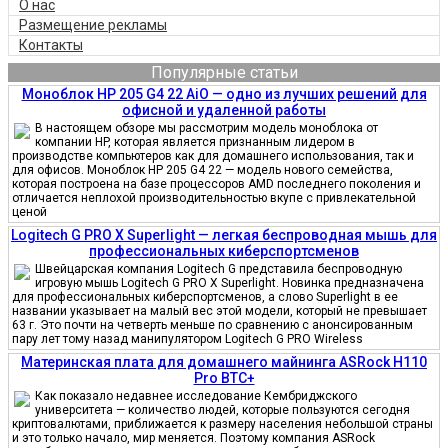
О нас
Размещение рекламы
Контакты
Популярные статьи
Моноблок HP 205 G4 22 AiO — одно из лучших решений для
офисной и удаленной работы
В настоящем обзоре мы рассмотрим модель моноблока от
компании HP, которая является признанным лидером в
производстве компьютеров как для домашнего использования, так и
для офисов. Моноблок HP 205 G4 22 — модель нового семейства,
которая построена на базе процессоров AMD последнего поколения и
отличается неплохой производительностью вкупе с привлекательной
ценой
Logitech G PRO X Superlight — легкая беспроводная мышь для
профессиональных киберспортсменов
Швейцарская компания Logitech G представила беспроводную
игровую мышь Logitech G PRO X Superlight. Новинка предназначена
для профессиональных киберспортсменов, а слово Superlight в ее
названии указывает на малый вес этой модели, который не превышает
63 г. Это почти на четверть меньше по сравнению с анонсированным
пару лет тому назад манипулятором Logitech G PRO Wireless
Материнская плата для домашнего майнинга ASRock H110
Pro BTC+
Как показало недавнее исследование Кембриджского
университета — количество людей, которые пользуются сегодня
криптовалютами, приближается к размеру населения небольшой страны
и это только начало, мир меняется. Поэтому компания ASRock