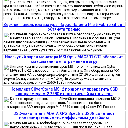
университета — количество людей, которые пользуются сегодня
криптовалютами, приближается к размеру населения небольшой страны
и это только начало, мир меняется. Поэтому компания ASRock
разработала и выпустила в продажу весьма необычную материнскую
плату — H110 PRO BTC+, которую мы и рассмотрим в этом обзоре
Верхняя панель клавиатуры Rapoo Ralemo Pre 5 Fabric Edition
обтянута тканью
Компания Rapoo анонсировала в Китае беспроводную клавиатуру
Ralemo Pre 5 Fabric Edition. Новинка выполнена в формате TKL (без
секции цифровых клавиш) и привлекает внимание оригинальным
дизайном. Одна из отличительных особенностей этой модели —
верхняя панель, обтянутая тканью с меланжевым рисунком
Изогнутый экран монитора MSI Optix MAG301 CR2 обеспечит
максимальное погружение в игру
Линейку компьютерных мониторов MSI пополнила модель Optix
MAG301 CR2, адресованная любителям игр. Она оборудована ЖК-
панелью типа VA со сверхширокоформатным (21:9) экраном изогнутой
формы (радиус закругления — 1,5 м). Его размер — 29,5 дюйма по
диагонали, разрешение — 2560×1080 пикселов
Комплект SilverStone MS12 позволяет превратить SSD
типоразмера M.2 2280 в портативный накопитель
Каталог продукции компании SilverStone пополнил комплект MS12.
Он позволяет создать портативный накопитель на базе
стандартного SSD типоразмера M.2 2280 с интерфейсом PCI Express
SSD-накопители ADATA XPG Spectrix S20G сочетают
производительность с эффектным дизайном
Компания ADATA Technology анонсировала твердотельные
накопители серии XPG Spectrix S20G. Они предназначены для