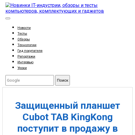
Новости
Тесты
Обзоры
Технологии
Гид покупателя
Репортажи
Интервью
Уроки
Поиск
Защищенный планшет
Cubot TAB KingKong
поступит в продажу в