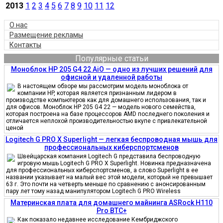
2013
1
2
3
4
5
6
7
8
9
10
11
12
О нас
Размещение рекламы
Контакты
Популярные статьи
Моноблок HP 205 G4 22 AiO — одно из лучших решений для
офисной и удаленной работы
В настоящем обзоре мы рассмотрим модель моноблока от
компании HP, которая является признанным лидером в
производстве компьютеров как для домашнего использования, так и
для офисов. Моноблок HP 205 G4 22 — модель нового семейства,
которая построена на базе процессоров AMD последнего поколения и
отличается неплохой производительностью вкупе с привлекательной
ценой
Logitech G PRO X Superlight — легкая беспроводная мышь для
профессиональных киберспортсменов
Швейцарская компания Logitech G представила беспроводную
игровую мышь Logitech G PRO X Superlight. Новинка предназначена
для профессиональных киберспортсменов, а слово Superlight в ее
названии указывает на малый вес этой модели, который не превышает
63 г. Это почти на четверть меньше по сравнению с анонсированным
пару лет тому назад манипулятором Logitech G PRO Wireless
Материнская плата для домашнего майнинга ASRock H110
Pro BTC+
Как показало недавнее исследование Кембриджского