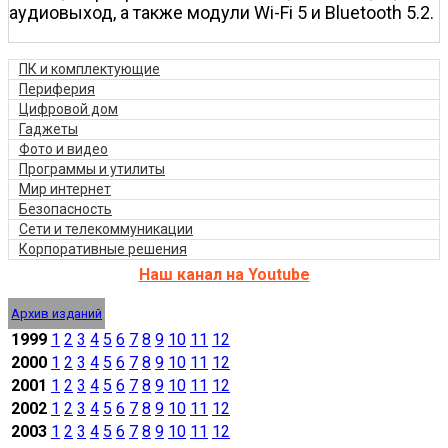
аудиовыход, а также модули Wi-Fi 5 и Bluetooth 5.2.
ПК и комплектующие
Периферия
Цифровой дом
Гаджеты
Фото и видео
Программы и утилиты
Мир интернет
Безопасность
Сети и телекоммуникации
Корпоративные решения
Наш канал на Youtube
Архив изданий
1999
1
2
3
4
5
6
7
8
9
10
11
12
2000
1
2
3
4
5
6
7
8
9
10
11
12
2001
1
2
3
4
5
6
7
8
9
10
11
12
2002
1
2
3
4
5
6
7
8
9
10
11
12
2003
1
2
3
4
5
6
7
8
9
10
11
12