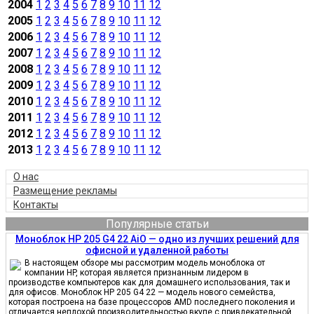
2004
1
2
3
4
5
6
7
8
9
10
11
12
2005
1
2
3
4
5
6
7
8
9
10
11
12
2006
1
2
3
4
5
6
7
8
9
10
11
12
2007
1
2
3
4
5
6
7
8
9
10
11
12
2008
1
2
3
4
5
6
7
8
9
10
11
12
2009
1
2
3
4
5
6
7
8
9
10
11
12
2010
1
2
3
4
5
6
7
8
9
10
11
12
2011
1
2
3
4
5
6
7
8
9
10
11
12
2012
1
2
3
4
5
6
7
8
9
10
11
12
2013
1
2
3
4
5
6
7
8
9
10
11
12
О нас
Размещение рекламы
Контакты
Популярные статьи
Моноблок HP 205 G4 22 AiO — одно из лучших решений для
офисной и удаленной работы
В настоящем обзоре мы рассмотрим модель моноблока от
компании HP, которая является признанным лидером в
производстве компьютеров как для домашнего использования, так и
для офисов. Моноблок HP 205 G4 22 — модель нового семейства,
которая построена на базе процессоров AMD последнего поколения и
отличается неплохой производительностью вкупе с привлекательной