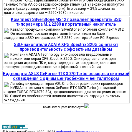
MAG301 CR2, адресованная любителям игр. Она оборудована ЖК-
панелью типа VA со сверхширокоформатным (21:9) экраном изогнутой
формы (радиус закругления — 1,5 м). Его размер — 29,5 дюйма по
диагонали, разрешение — 2560×1080 пикселов
Комплект SilverStone MS12 позволяет превратить SSD
типоразмера M.2 2280 в портативный накопитель
Каталог продукции компании SilverStone пополнил комплект MS12.
Он позволяет создать портативный накопитель на базе
стандартного SSD типоразмера M.2 2280 с интерфейсом PCI Express
SSD-накопители ADATA XPG Spectrix S20G сочетают
производительность с эффектным дизайном
Компания ADATA Technology анонсировала твердотельные
накопители серии XPG Spectrix S20G. Они предназначены для
оснащения игровых ПК и, как утверждают их создатели, сочетают
высокую производительность и эффектный внешний вид
Видеокарта ASUS GeForce RTX 3070 Turbo оснащена системой
охлаждения с одним центробежным вентилятором
Линейку видеоадаптеров ASUS на базе графических процессоров
NVIDIA пополнила модель GeForce RTX 3070 Turbo (заводской
индекс TURBO-RTX3070-8G), предназначенная для оснащения игровых
ПК. Одной из особенностей новинки является конструкция системы
охлаждения
КомпьютерПресс использует