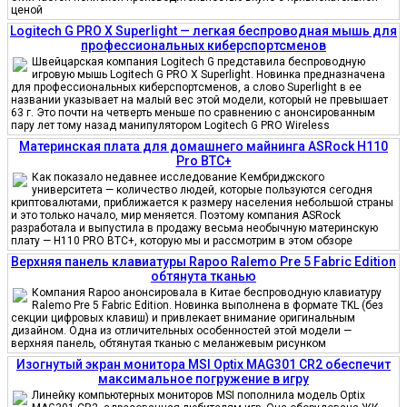
ценой
Logitech G PRO X Superlight — легкая беспроводная мышь для
профессиональных киберспортсменов
Швейцарская компания Logitech G представила беспроводную
игровую мышь Logitech G PRO X Superlight. Новинка предназначена
для профессиональных киберспортсменов, а слово Superlight в ее
названии указывает на малый вес этой модели, который не превышает
63 г. Это почти на четверть меньше по сравнению с анонсированным
пару лет тому назад манипулятором Logitech G PRO Wireless
Материнская плата для домашнего майнинга ASRock H110
Pro BTC+
Как показало недавнее исследование Кембриджского
университета — количество людей, которые пользуются сегодня
криптовалютами, приближается к размеру населения небольшой страны
и это только начало, мир меняется. Поэтому компания ASRock
разработала и выпустила в продажу весьма необычную материнскую
плату — H110 PRO BTC+, которую мы и рассмотрим в этом обзоре
Верхняя панель клавиатуры Rapoo Ralemo Pre 5 Fabric Edition
обтянута тканью
Компания Rapoo анонсировала в Китае беспроводную клавиатуру
Ralemo Pre 5 Fabric Edition. Новинка выполнена в формате TKL (без
секции цифровых клавиш) и привлекает внимание оригинальным
дизайном. Одна из отличительных особенностей этой модели —
верхняя панель, обтянутая тканью с меланжевым рисунком
Изогнутый экран монитора MSI Optix MAG301 CR2 обеспечит
максимальное погружение в игру
Линейку компьютерных мониторов MSI пополнила модель Optix