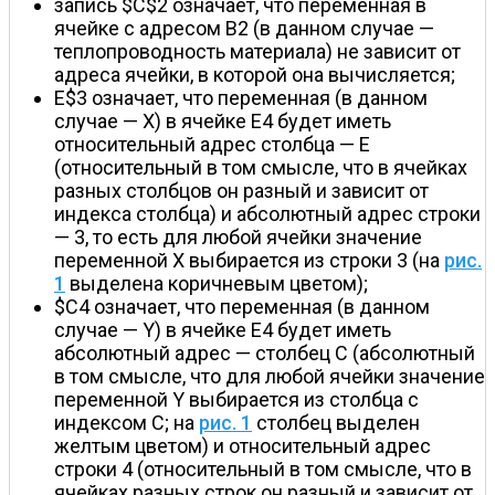
запись $С$2 означает, что переменная в
ячейке с адресом B2 (в данном случае —
теплопроводность материала) не зависит от
адреса ячейки, в которой она вычисляется;
E$3 означает, что переменная (в данном
случае — X) в ячейке E4 будет иметь
относительный адрес столбца — Е
(относительный в том смысле, что в ячейках
разных столбцов он разный и зависит от
индекса столбца) и абсолютный адрес строки
— 3, то есть для любой ячейки значение
переменной Х выбирается из строки 3 (на
рис.
1
выделена коричневым цветом);
$C4 означает, что переменная (в данном
случае — Y) в ячейке E4 будет иметь
абсолютный адрес — столбец С (абсолютный
в том смысле, что для любой ячейки значение
переменной Y выбирается из столбца с
индексом С; на
рис. 1
столбец выделен
желтым цветом) и относительный адрес
строки 4 (относительный в том смысле, что в
ячейках разных строк он разный и зависит от