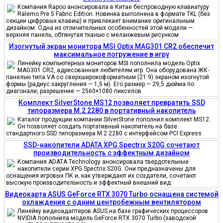
Компания Rapoo анонсировала в Китае беспроводную клавиатуру
Ralemo Pre 5 Fabric Edition. Новинка выполнена в формате TKL (без
секции цифровых клавиш) и привлекает внимание оригинальным
дизайном. Одна из отличительных особенностей этой модели —
верхняя панель, обтянутая тканью с меланжевым рисунком
Изогнутый экран монитора MSI Optix MAG301 CR2 обеспечит
максимальное погружение в игру
Линейку компьютерных мониторов MSI пополнила модель Optix
MAG301 CR2, адресованная любителям игр. Она оборудована ЖК-
панелью типа VA со сверхширокоформатным (21:9) экраном изогнутой
формы (радиус закругления — 1,5 м). Его размер — 29,5 дюйма по
диагонали, разрешение — 2560×1080 пикселов
Комплект SilverStone MS12 позволяет превратить SSD
типоразмера M.2 2280 в портативный накопитель
Каталог продукции компании SilverStone пополнил комплект MS12.
Он позволяет создать портативный накопитель на базе
стандартного SSD типоразмера M.2 2280 с интерфейсом PCI Express
SSD-накопители ADATA XPG Spectrix S20G сочетают
производительность с эффектным дизайном
Компания ADATA Technology анонсировала твердотельные
накопители серии XPG Spectrix S20G. Они предназначены для
оснащения игровых ПК и, как утверждают их создатели, сочетают
высокую производительность и эффектный внешний вид
Видеокарта ASUS GeForce RTX 3070 Turbo оснащена системой
охлаждения с одним центробежным вентилятором
Линейку видеоадаптеров ASUS на базе графических процессоров
NVIDIA пополнила модель GeForce RTX 3070 Turbo (заводской