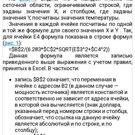
сеточной области, ограничиваемой строкой, где
заданы значения X, и столбцом, где заданы
значения Y, посчитаны значения температуры.
Значения в каждой ячейке посчитаны по одной
и той же формуле для своего значения X и Y . Так,
для ячейки E4 формула показана в строке формул
(
рис. 1
):
=$B$2/(6.283*$C$2*SQRT(E$3^2+$C4^2))
Данная формула является записью
приведенного выше выражения с учетом правил,
принятых в Excel. В частности:
запись $B$2 означает, что переменная в
ячейке с адресом B2 (в данном случае —
мощность источника) является константой и
соответственно не зависит от адреса ячейки,
в которой она вычисляется (знак доллара,
указанный перед номером строки и столбца,
обозначает, что ссылка на данную ячейку
является абсолютной и по строке, и по
столбцу);