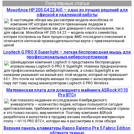
Популярные статьи
Моноблок HP 205 G4 22 AiO — одно из лучших решений для
офисной и удаленной работы
В настоящем обзоре мы рассмотрим модель моноблока от
компании HP, которая является признанным лидером в
производстве компьютеров как для домашнего использования, так и
для офисов. Моноблок HP 205 G4 22 — модель нового семейства,
которая построена на базе процессоров AMD последнего поколения и
отличается неплохой производительностью вкупе с привлекательной
ценой
Logitech G PRO X Superlight — легкая беспроводная мышь для
профессиональных киберспортсменов
Швейцарская компания Logitech G представила беспроводную
игровую мышь Logitech G PRO X Superlight. Новинка предназначена
для профессиональных киберспортсменов, а слово Superlight в ее
названии указывает на малый вес этой модели, который не превышает
63 г. Это почти на четверть меньше по сравнению с анонсированным
пару лет тому назад манипулятором Logitech G PRO Wireless
Материнская плата для домашнего майнинга ASRock H110
Pro BTC+
Как показало недавнее исследование Кембриджского
университета — количество людей, которые пользуются сегодня
криптовалютами, приближается к размеру населения небольшой страны
и это только начало, мир меняется. Поэтому компания ASRock
разработала и выпустила в продажу весьма необычную материнскую
плату — H110 PRO BTC+, которую мы и рассмотрим в этом обзоре
Верхняя панель клавиатуры Rapoo Ralemo Pre 5 Fabric Edition
обтянута тканью