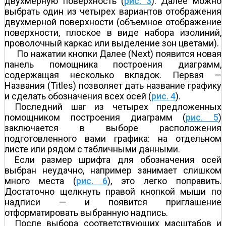
двухмерную поверхность (
рис. 3
). Далее можно
выбрать один из четырех вариантов отображения
двухмерной поверхности (объемное отображение
поверхности, плоское в виде набора изолиний,
проволочный каркас или выделение зон цветами).
По нажатии кнопки Далее (Next) появится новая
панель помощника построения диаграмм,
содержащая несколько вкладок. Первая —
Названия (Titles) позволяет дать название графику
и сделать обозначения всех осей (
рис. 4
).
Последний шаг из четырех предложенных
помощником построения диаграмм (
рис. 5
)
заключается в выборе расположения
подготовленного вами графика: на отдельном
листе или рядом с табличными данными.
Если размер шрифта для обозначения осей
выбран неудачно, например занимает слишком
много места (
рис. 6
), это легко поправить.
Достаточно щелкнуть правой кнопкой мыши по
надписи — и появится приглашение
отформатировать выбранную надпись.
После выбора соответствующих масштабов и