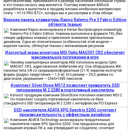
криптовалютами, приближается к размеру населения небольшой страны
и это только начало, мир меняется. Поэтому компания ASRock
разработала и выпустила в продажу весьма необычную материнскую
плату — H110 PRO BTC+, которую мы и рассмотрим в этом обзоре
Верхняя панель клавиатуры Rapoo Ralemo Pre 5 Fabric Edition
обтянута тканью
Компания Rapoo анонсировала в Китае беспроводную клавиатуру
Ralemo Pre 5 Fabric Edition. Новинка выполнена в формате TKL (без
секции цифровых клавиш) и привлекает внимание оригинальным
дизайном. Одна из отличительных особенностей этой модели —
верхняя панель, обтянутая тканью с меланжевым рисунком
Изогнутый экран монитора MSI Optix MAG301 CR2 обеспечит
максимальное погружение в игру
Линейку компьютерных мониторов MSI пополнила модель Optix
MAG301 CR2, адресованная любителям игр. Она оборудована ЖК-
панелью типа VA со сверхширокоформатным (21:9) экраном изогнутой
формы (радиус закругления — 1,5 м). Его размер — 29,5 дюйма по
диагонали, разрешение — 2560×1080 пикселов
Комплект SilverStone MS12 позволяет превратить SSD
типоразмера M.2 2280 в портативный накопитель
Каталог продукции компании SilverStone пополнил комплект MS12.
Он позволяет создать портативный накопитель на базе
стандартного SSD типоразмера M.2 2280 с интерфейсом PCI Express
SSD-накопители ADATA XPG Spectrix S20G сочетают
производительность с эффектным дизайном
Компания ADATA Technology анонсировала твердотельные
накопители серии XPG Spectrix S20G. Они предназначены для
оснащения игровых ПК и, как утверждают их создатели, сочетают