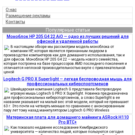
О нас
Размещение рекламы
Контакты
Популярные статьи
Моноблок HP 205 G4 22 AiO — одно из лучших решений для
офисной и удаленной работы
В настоящем обзоре мы рассмотрим модель моноблока от
компании HP, которая является признанным лидером в
производстве компьютеров как для домашнего использования, так и
для офисов. Моноблок HP 205 G4 22 — модель нового семейства,
которая построена на базе процессоров AMD последнего поколения и
отличается неплохой производительностью вкупе с привлекательной
ценой
Logitech G PRO X Superlight — легкая беспроводная мышь для
профессиональных киберспортсменов
Швейцарская компания Logitech G представила беспроводную
игровую мышь Logitech G PRO X Superlight. Новинка предназначена
для профессиональных киберспортсменов, а слово Superlight в ее
названии указывает на малый вес этой модели, который не превышает
63 г. Это почти на четверть меньше по сравнению с анонсированным
пару лет тому назад манипулятором Logitech G PRO Wireless
Материнская плата для домашнего майнинга ASRock H110
Pro BTC+
Как показало недавнее исследование Кембриджского
университета — количество людей, которые пользуются сегодня