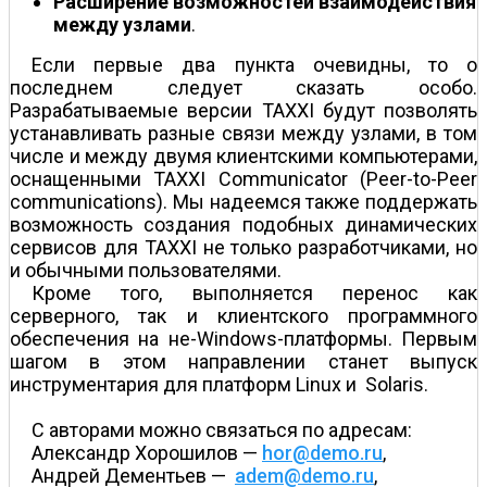
Расширение возможностей взаимодействия
между узлами
.
Если первые два пункта очевидны, то о
последнем следует сказать особо.
Разрабатываемые версии TAXXI будут позволять
устанавливать разные связи между узлами, в том
числе и между двумя клиентскими компьютерами,
оснащенными TAXXI Communicator (Peer-to-Peer
communications). Мы надеемся также поддержать
возможность создания подобных динамических
сервисов для TAXXI не только разработчиками, но
и обычными пользователями.
Кроме того, выполняется перенос как
серверного, так и клиентского программного
обеспечения на не-Windows-платформы. Первым
шагом в этом направлении станет выпуск
инструментария для платформ Linux и Solaris.
С авторами можно связаться по адресам:
Александр Хорошилов —
hor@demo.ru
,
Андрей Дементьев —
adem@demo.ru
,