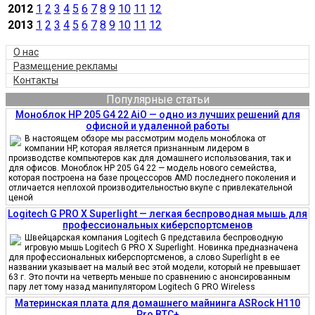
2012
1
2
3
4
5
6
7
8
9
10
11
12
2013
1
2
3
4
5
6
7
8
9
10
11
12
О нас
Размещение рекламы
Контакты
Популярные статьи
Моноблок HP 205 G4 22 AiO — одно из лучших решений для
офисной и удаленной работы
В настоящем обзоре мы рассмотрим модель моноблока от
компании HP, которая является признанным лидером в
производстве компьютеров как для домашнего использования, так и
для офисов. Моноблок HP 205 G4 22 — модель нового семейства,
которая построена на базе процессоров AMD последнего поколения и
отличается неплохой производительностью вкупе с привлекательной
ценой
Logitech G PRO X Superlight — легкая беспроводная мышь для
профессиональных киберспортсменов
Швейцарская компания Logitech G представила беспроводную
игровую мышь Logitech G PRO X Superlight. Новинка предназначена
для профессиональных киберспортсменов, а слово Superlight в ее
названии указывает на малый вес этой модели, который не превышает
63 г. Это почти на четверть меньше по сравнению с анонсированным
пару лет тому назад манипулятором Logitech G PRO Wireless
Материнская плата для домашнего майнинга ASRock H110
Pro BTC+