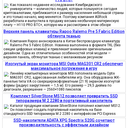
Как показало недавнее исследование Кембриджского
университета — количество людей, которые пользуются сегодня
криптовалютами, приближается к размеру населения небольшой страны
и это только начало, мир меняется. Поэтому компания ASRock
разработала и выпустила в продажу весьма необычную материнскую
плату — H110 PRO BTC+, которую мы и рассмотрим в этом обзоре
Верхняя панель клавиатуры Rapoo Ralemo Pre 5 Fabric Edition
обтянута тканью
Компания Rapoo анонсировала в Китае беспроводную клавиатуру
Ralemo Pre 5 Fabric Edition. Новинка выполнена в формате TKL (без
секции цифровых клавиш) и привлекает внимание оригинальным
дизайном. Одна из отличительных особенностей этой модели —
верхняя панель, обтянутая тканью с меланжевым рисунком
Изогнутый экран монитора MSI Optix MAG301 CR2 обеспечит
максимальное погружение в игру
Линейку компьютерных мониторов MSI пополнила модель Optix
MAG301 CR2, адресованная любителям игр. Она оборудована ЖК-
панелью типа VA со сверхширокоформатным (21:9) экраном изогнутой
формы (радиус закругления — 1,5 м). Его размер — 29,5 дюйма по
диагонали, разрешение — 2560×1080 пикселов
Комплект SilverStone MS12 позволяет превратить SSD
типоразмера M.2 2280 в портативный накопитель
Каталог продукции компании SilverStone пополнил комплект MS12.
Он позволяет создать портативный накопитель на базе
стандартного SSD типоразмера M.2 2280 с интерфейсом PCI Express
SSD-накопители ADATA XPG Spectrix S20G сочетают
производительность с эффектным дизайном