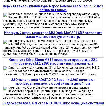
плату — H110 PRO BTC+, которую мы и рассмотрим в этом обзоре
Верхняя панель клавиатуры Rapoo Ralemo Pre 5 Fabric Edition
обтянута тканью
Компания Rapoo анонсировала в Китае беспроводную клавиатуру
Ralemo Pre 5 Fabric Edition. Новинка выполнена в формате TKL (без
секции цифровых клавиш) и привлекает внимание оригинальным
дизайном. Одна из отличительных особенностей этой модели —
верхняя панель, обтянутая тканью с меланжевым рисунком
Изогнутый экран монитора MSI Optix MAG301 CR2 обеспечит
максимальное погружение в игру
Линейку компьютерных мониторов MSI пополнила модель Optix
MAG301 CR2, адресованная любителям игр. Она оборудована ЖК-
панелью типа VA со сверхширокоформатным (21:9) экраном изогнутой
формы (радиус закругления — 1,5 м). Его размер — 29,5 дюйма по
диагонали, разрешение — 2560×1080 пикселов
Комплект SilverStone MS12 позволяет превратить SSD
типоразмера M.2 2280 в портативный накопитель
Каталог продукции компании SilverStone пополнил комплект MS12.
Он позволяет создать портативный накопитель на базе
стандартного SSD типоразмера M.2 2280 с интерфейсом PCI Express
SSD-накопители ADATA XPG Spectrix S20G сочетают
производительность с эффектным дизайном
Компания ADATA Technology анонсировала твердотельные
накопители серии XPG Spectrix S20G. Они предназначены для
оснащения игровых ПК и, как утверждают их создатели, сочетают
высокую производительность и эффектный внешний вид
Видеокарта ASUS GeForce RTX 3070 Turbo оснащена системой