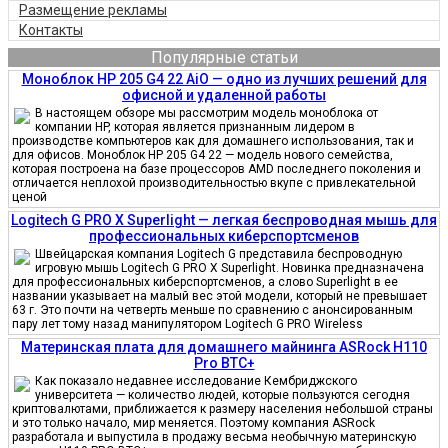
Размещение рекламы
Контакты
Популярные статьи
Моноблок HP 205 G4 22 AiO — одно из лучших решений для
офисной и удаленной работы
В настоящем обзоре мы рассмотрим модель моноблока от
компании HP, которая является признанным лидером в
производстве компьютеров как для домашнего использования, так и
для офисов. Моноблок HP 205 G4 22 — модель нового семейства,
которая построена на базе процессоров AMD последнего поколения и
отличается неплохой производительностью вкупе с привлекательной
ценой
Logitech G PRO X Superlight — легкая беспроводная мышь для
профессиональных киберспортсменов
Швейцарская компания Logitech G представила беспроводную
игровую мышь Logitech G PRO X Superlight. Новинка предназначена
для профессиональных киберспортсменов, а слово Superlight в ее
названии указывает на малый вес этой модели, который не превышает
63 г. Это почти на четверть меньше по сравнению с анонсированным
пару лет тому назад манипулятором Logitech G PRO Wireless
Материнская плата для домашнего майнинга ASRock H110
Pro BTC+
Как показало недавнее исследование Кембриджского
университета — количество людей, которые пользуются сегодня
криптовалютами, приближается к размеру населения небольшой страны
и это только начало, мир меняется. Поэтому компания ASRock
разработала и выпустила в продажу весьма необычную материнскую