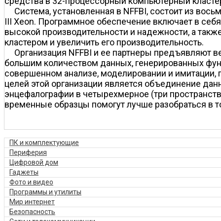
средства в 32-процессорный компьютерный кластер 
Система, установленная в NFFBI, состоит из вос
III Xeon. Программное обеспечение включает в себ
высокой производительности и надежности, а также
кластером и увеличить его производительность.
Организация NFFBI и ее партнеры предъявляют 
большим количеством данных, генерированных функ
совершенном анализе, моделировании и имитации,
целей этой организации является объединение дан
энцефалографии в четырехмерное (три пространст
временные образцы помогут лучше разобраться в то
ПК и комплектующие
Периферия
Цифровой дом
Гаджеты
Фото и видео
Программы и утилиты
Мир интернет
Безопасность