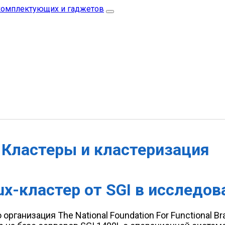
Кластеры и кластеризация
x-кластер от SGI в исследов
 организация The National Foundation For Functional Br