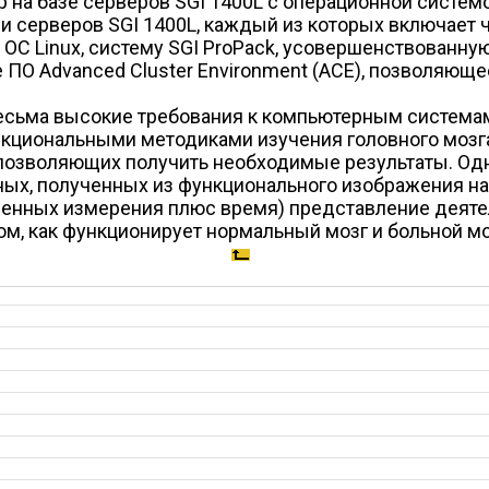
на базе серверов SGI 1400L с операционной системо
ьми серверов SGI 1400L, каждый из которых включает
я ОС Linux, систему SGI ProPack, усовершенствованн
 ПО Advanced Cluster Environment (ACE), позволяюще
весьма высокие требования к компьютерным системам
циональными методиками изучения головного мозга,
 позволяющих получить необходимые результаты. Од
ных, полученных из функционального изображения на
венных измерения плюс время) представление деяте
м, как функционирует нормальный мозг и больной мо