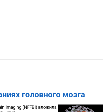
аниях головного мозга
ain Imaging (NFFBI) вложила