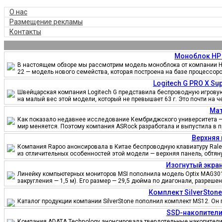
О нас
Размещение рекламы
Контакты
Моноблок HP 
В настоящем обзоре мы рассмотрим модель моноблока от компании HP
22 — модель нового семейства, которая построена на базе процессор
Logitech G PRO X S
Швейцарская компания Logitech G представила беспроводную игровую 
на малый вес этой модели, который не превышает 63 г. Это почти на 
Мат
Как показало недавнее исследование Кембриджского университета — 
мир меняется. Поэтому компания ASRock разработала и выпустила в 
Верхняя 
Компания Rapoo анонсировала в Китае беспроводную клавиатуру Ralem
из отличительных особенностей этой модели — верхняя панель, обтя
Изогнутый экран
Линейку компьютерных мониторов MSI пополнила модель Optix MAG301
закругления — 1,5 м). Его размер — 29,5 дюйма по диагонали, разреш
Комплект SilverSton
Каталог продукции компании SilverStone пополнил комплект MS12. Он 
SSD-накопители
Компания ADATA Technology анонсировала твердотельные накопители 