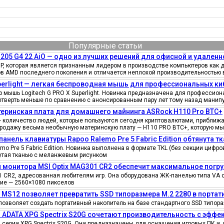
Популярные статьи
205 G4 22 AiO — одно из лучших решений для офисной и удаленн
, которая является признанным лидером в производстве компьютеров как д
ов AMD последнего поколения и отличается неплохой производительностью 
uperlight — легкая беспроводная мышь для профессиональных к
мышь Logitech G PRO X Superlight. Новинка предназначена для профессионал
четверть меньше по сравнению с анонсированным пару лет тому назад манипу
еринская плата для домашнего майнинга ASRock H110 Pro BTC+
количество людей, которые пользуются сегодня криптовалютами, приближае
продажу весьма необычную материнскую плату — H110 PRO BTC+, которую мы
панель клавиатуры Rapoo Ralemo Pre 5 Fabric Edition обтянута т
o Pre 5 Fabric Edition. Новинка выполнена в формате TKL (без секции циф
нутая тканью с меланжевым рисунком
 монитора MSI Optix MAG301 CR2 обеспечит максимальное погру
 CR2, адресованная любителям игр. Она оборудована ЖК-панелью типа VA 
ение — 2560×1080 пикселов
e MS12 позволяет превратить SSD типоразмера M.2 2280 в порта
позволяет создать портативный накопитель на базе стандартного SSD типора
 ADATA XPG Spectrix S20G сочетают производительность с эфф
серии XPG Spectrix S20G. Они предназначены для оснащения игровых ПК и, 