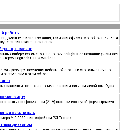
ой работы
ля домашнего использования, так и для офисов. Моноблок HP 205 G4
вкупе с привлекательной ценой
иберспортсменов
ьных киберспортсменов, а слово Superlight в ее названии указывает
лятором Logitech G PRO Wireless
тся к размеру населения небольшой страны и это только начало,
 и рассмотрим в этом обзоре
канью
ровых клавиш) и привлекает внимание оригинальным дизайном. Одна
жение в игру
со сверхширокоформатным (21:9) экраном изогнутой формы (радиус
тивный накопитель
змера M.2 2280 с интерфейсом PCI Express
ектным дизайном
как утверждают их создатели, сочетают высокую производительность