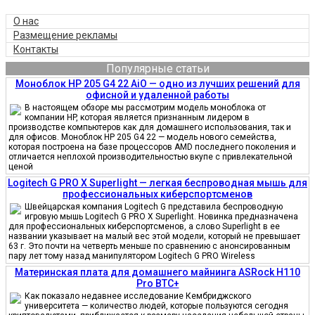
О нас
Размещение рекламы
Контакты
Популярные статьи
Моноблок HP 205 G4 22 AiO — одно из лучших решений для
офисной и удаленной работы
В настоящем обзоре мы рассмотрим модель моноблока от
компании HP, которая является признанным лидером в
производстве компьютеров как для домашнего использования, так и
для офисов. Моноблок HP 205 G4 22 — модель нового семейства,
которая построена на базе процессоров AMD последнего поколения и
отличается неплохой производительностью вкупе с привлекательной
ценой
Logitech G PRO X Superlight — легкая беспроводная мышь для
профессиональных киберспортсменов
Швейцарская компания Logitech G представила беспроводную
игровую мышь Logitech G PRO X Superlight. Новинка предназначена
для профессиональных киберспортсменов, а слово Superlight в ее
названии указывает на малый вес этой модели, который не превышает
63 г. Это почти на четверть меньше по сравнению с анонсированным
пару лет тому назад манипулятором Logitech G PRO Wireless
Материнская плата для домашнего майнинга ASRock H110
Pro BTC+
Как показало недавнее исследование Кембриджского
университета — количество людей, которые пользуются сегодня