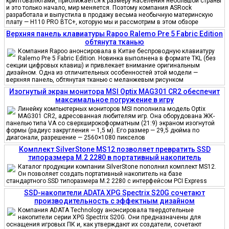
криптовалютами, приближается к размеру населения небольшой страны
и это только начало, мир меняется. Поэтому компания ASRock
разработала и выпустила в продажу весьма необычную материнскую
плату — H110 PRO BTC+, которую мы и рассмотрим в этом обзоре
Верхняя панель клавиатуры Rapoo Ralemo Pre 5 Fabric Edition
обтянута тканью
Компания Rapoo анонсировала в Китае беспроводную клавиатуру
Ralemo Pre 5 Fabric Edition. Новинка выполнена в формате TKL (без
секции цифровых клавиш) и привлекает внимание оригинальным
дизайном. Одна из отличительных особенностей этой модели —
верхняя панель, обтянутая тканью с меланжевым рисунком
Изогнутый экран монитора MSI Optix MAG301 CR2 обеспечит
максимальное погружение в игру
Линейку компьютерных мониторов MSI пополнила модель Optix
MAG301 CR2, адресованная любителям игр. Она оборудована ЖК-
панелью типа VA со сверхширокоформатным (21:9) экраном изогнутой
формы (радиус закругления — 1,5 м). Его размер — 29,5 дюйма по
диагонали, разрешение — 2560×1080 пикселов
Комплект SilverStone MS12 позволяет превратить SSD
типоразмера M.2 2280 в портативный накопитель
Каталог продукции компании SilverStone пополнил комплект MS12.
Он позволяет создать портативный накопитель на базе
стандартного SSD типоразмера M.2 2280 с интерфейсом PCI Express
SSD-накопители ADATA XPG Spectrix S20G сочетают
производительность с эффектным дизайном
Компания ADATA Technology анонсировала твердотельные
накопители серии XPG Spectrix S20G. Они предназначены для
оснащения игровых ПК и, как утверждают их создатели, сочетают