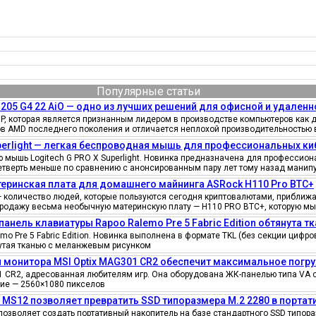
Популярные статьи
205 G4 22 AiO — одно из лучших решений для офисной и удаленн
, которая является признанным лидером в производстве компьютеров как д
ов AMD последнего поколения и отличается неплохой производительностью 
uperlight — легкая беспроводная мышь для профессиональных к
мышь Logitech G PRO X Superlight. Новинка предназначена для профессионал
четверть меньше по сравнению с анонсированным пару лет тому назад манипу
еринская плата для домашнего майнинга ASRock H110 Pro BTC+
количество людей, которые пользуются сегодня криптовалютами, приближае
продажу весьма необычную материнскую плату — H110 PRO BTC+, которую мы
панель клавиатуры Rapoo Ralemo Pre 5 Fabric Edition обтянута т
o Pre 5 Fabric Edition. Новинка выполнена в формате TKL (без секции циф
нутая тканью с меланжевым рисунком
 монитора MSI Optix MAG301 CR2 обеспечит максимальное погру
 CR2, адресованная любителям игр. Она оборудована ЖК-панелью типа VA 
ение — 2560×1080 пикселов
e MS12 позволяет превратить SSD типоразмера M.2 2280 в порта
позволяет создать портативный накопитель на базе стандартного SSD типора