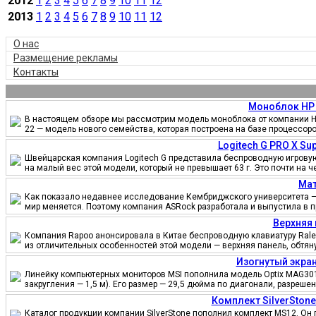
2012
1
2
3
4
5
6
7
8
9
10
11
12
2013
1
2
3
4
5
6
7
8
9
10
11
12
О нас
Размещение рекламы
Контакты
Моноблок HP 
В настоящем обзоре мы рассмотрим модель моноблока от компании HP
22 — модель нового семейства, которая построена на базе процессор
Logitech G PRO X S
Швейцарская компания Logitech G представила беспроводную игровую 
на малый вес этой модели, который не превышает 63 г. Это почти на 
Мат
Как показало недавнее исследование Кембриджского университета — 
мир меняется. Поэтому компания ASRock разработала и выпустила в 
Верхняя 
Компания Rapoo анонсировала в Китае беспроводную клавиатуру Ralem
из отличительных особенностей этой модели — верхняя панель, обтя
Изогнутый экран
Линейку компьютерных мониторов MSI пополнила модель Optix MAG301
закругления — 1,5 м). Его размер — 29,5 дюйма по диагонали, разреш
Комплект SilverSton
Каталог продукции компании SilverStone пополнил комплект MS12. Он 