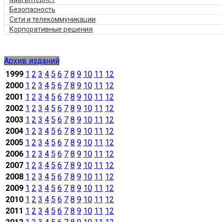
Безопасность
Сети и телекоммуникации
Корпоративные решения
Архив изданий
1999
1
2
3
4
5
6
7
8
9
10
11
12
2000
1
2
3
4
5
6
7
8
9
10
11
12
2001
1
2
3
4
5
6
7
8
9
10
11
12
2002
1
2
3
4
5
6
7
8
9
10
11
12
2003
1
2
3
4
5
6
7
8
9
10
11
12
2004
1
2
3
4
5
6
7
8
9
10
11
12
2005
1
2
3
4
5
6
7
8
9
10
11
12
2006
1
2
3
4
5
6
7
8
9
10
11
12
2007
1
2
3
4
5
6
7
8
9
10
11
12
2008
1
2
3
4
5
6
7
8
9
10
11
12
2009
1
2
3
4
5
6
7
8
9
10
11
12
2010
1
2
3
4
5
6
7
8
9
10
11
12
2011
1
2
3
4
5
6
7
8
9
10
11
12