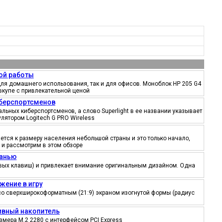
ой работы
ля домашнего использования, так и для офисов. Моноблок HP 205 G4
вкупе с привлекательной ценой
иберспортсменов
ьных киберспортсменов, а слово Superlight в ее названии указывает
лятором Logitech G PRO Wireless
тся к размеру населения небольшой страны и это только начало,
 и рассмотрим в этом обзоре
канью
ровых клавиш) и привлекает внимание оригинальным дизайном. Одна
жение в игру
со сверхширокоформатным (21:9) экраном изогнутой формы (радиус
тивный накопитель
змера M.2 2280 с интерфейсом PCI Express