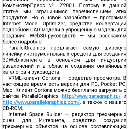
КомпьютерПресс № 2’2001. Поэтому в данной
статье мы ограничимся перечислением этих
продуктов. Но о новой разработке — программе
Internet Model Optimizer, средстве конвертации
подробной CAD-модели в упрощенную модель для
создания Web3D-руководств — мы расскажем
более подробно.
ParallelGraphics предлагает самую широкую
линейку инструментальных средств для создания
3DWeb-контента в основном для индустрии
развлечений и в области создания онлайновых
каталогов и руководств.
VRML-клиент Cortona — средство просмотра. В
настоящее время есть версии для РС, Pocket PC,
Mac. Клиент Cortona можно бесплатно загрузить с
сайтов ParallelGraphics
http://www.paragraph.ru/
и
http://www.parallelgraphics.com/
, а также с нашего
CD-ROM.
Internet Space Builder — редактор трехмерных
сцен для Интернета, средство создания
трехмерных объектов на основе составляющих