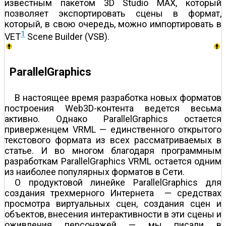
известным пакетом 3D Studio MAX, который
позволяет экспортировать сцены в формат,
который, в свою очередь, можно импортировать в
1
VET
Scene Builder (VSB).
ParallelGraphics
В настоящее время разработка новых форматов
построения Web3D-контента ведется весьма
активно. Однако ParallelGraphics остается
приверженцем VRML — единственного открытого
текстового формата из всех рассматриваемых в
статье. И во многом благодаря программным
разработкам ParallelGraphics VRML остается одним
из наиболее популярных форматов в Сети.
О продуктовой линейке ParallelGraphics для
создания трехмерного Интернета — средствах
просмотра виртуальных сцен, создания сцен и
объектов, внесения интерактивности в эти сцены и
оживления персонажей — мы писали в