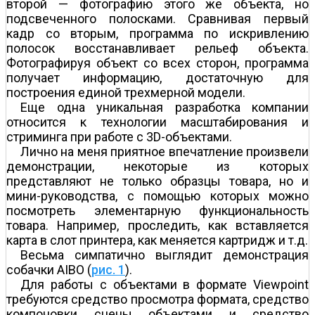
второй — фотографию этого же объекта, но
подсвеченного полосками. Сравнивая первый
кадр со вторым, программа по искривлению
полосок восстанавливает рельеф объекта.
Фотографируя объект со всех сторон, программа
получает информацию, достаточную для
построения единой трехмерной модели.
Еще одна уникальная разработка компании
относится к технологии масштабирования и
стриминга при работе с 3D-объектами.
Лично на меня приятное впечатление произвели
демонстрации, некоторые из которых
представляют не только образцы товара, но и
мини-руководства, с помощью которых можно
посмотреть элементарную функциональность
товара. Например, проследить, как вставляется
карта в слот принтера, как меняется картридж и т.д.
Весьма симпатично выглядит демонстрация
собачки AIBO (
рис. 1
).
Для работы с объектами в формате Viewpoint
требуются средство просмотра формата, средство
компоновки сцены объектами и средство