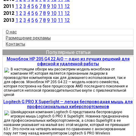
2011
1
2
3
4
5
6
7
8
9
10
11
12
2012
1
2
3
4
5
6
7
8
9
10
11
12
2013
1
2
3
4
5
6
7
8
9
10
11
12
О нас
Размещение рекламы
Контакты
Популярные статьи
Моноблок HP 205 G4 22 AiO — одно из лучших решений для
офисной и удаленной работы
В настоящем обзоре мы рассмотрим модель моноблока от
компании HP, которая является признанным лидером в
производстве компьютеров как для домашнего использования, так и
для офисов. Моноблок HP 205 G4 22 — модель нового семейства,
которая построена на базе процессоров AMD последнего поколения и
отличается неплохой производительностью вкупе с привлекательной
ценой
Logitech G PRO X Superlight — легкая беспроводная мышь для
профессиональных киберспортсменов
Швейцарская компания Logitech G представила беспроводную
игровую мышь Logitech G PRO X Superlight. Новинка предназначена
для профессиональных киберспортсменов, а слово Superlight в ее
названии указывает на малый вес этой модели, который не превышает
63 г. Это почти на четверть меньше по сравнению с анонсированным
пару лет тому назад манипулятором Logitech G PRO Wireless