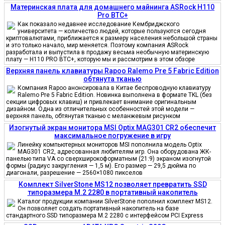
Материнская плата для домашнего майнинга ASRock H110
Pro BTC+
Как показало недавнее исследование Кембриджского
университета — количество людей, которые пользуются сегодня
криптовалютами, приближается к размеру населения небольшой страны
и это только начало, мир меняется. Поэтому компания ASRock
разработала и выпустила в продажу весьма необычную материнскую
плату — H110 PRO BTC+, которую мы и рассмотрим в этом обзоре
Верхняя панель клавиатуры Rapoo Ralemo Pre 5 Fabric Edition
обтянута тканью
Компания Rapoo анонсировала в Китае беспроводную клавиатуру
Ralemo Pre 5 Fabric Edition. Новинка выполнена в формате TKL (без
секции цифровых клавиш) и привлекает внимание оригинальным
дизайном. Одна из отличительных особенностей этой модели —
верхняя панель, обтянутая тканью с меланжевым рисунком
Изогнутый экран монитора MSI Optix MAG301 CR2 обеспечит
максимальное погружение в игру
Линейку компьютерных мониторов MSI пополнила модель Optix
MAG301 CR2, адресованная любителям игр. Она оборудована ЖК-
панелью типа VA со сверхширокоформатным (21:9) экраном изогнутой
формы (радиус закругления — 1,5 м). Его размер — 29,5 дюйма по
диагонали, разрешение — 2560×1080 пикселов
Комплект SilverStone MS12 позволяет превратить SSD
типоразмера M.2 2280 в портативный накопитель
Каталог продукции компании SilverStone пополнил комплект MS12.
Он позволяет создать портативный накопитель на базе
стандартного SSD типоразмера M.2 2280 с интерфейсом PCI Express