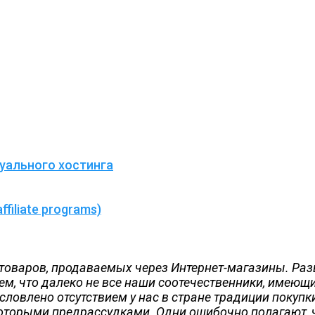
туального хостинга
iliate programs)
оваров, продаваемых через Интернет-магазины. Развив
тем, что далеко не все наши соотечественники, имеющи
словлено отсутствием у нас в стране традиции покупк
екоторыми предрассудками. Одни ошибочно полагают,