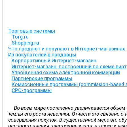
Торговые системы
Torg.ru
Shopping.ru
Что продают и покупают в Интернет-магазинах
Из покупателей в продавцы
Корпоративный Интернет-магазин
Интернет-магазин, построенный по схеме вир
Упрощенная схема электронной коммерции
Партнерские программы
Комиссионные программы (commission-based aff
CPC-программы
Во всем мире постепенно увеличивается объем т
темпы его роста невелики. Отчасти это связано с 
совершения покупок. В существенной мере это обу
распространения пластиковых карт, а также и н