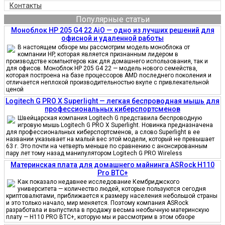
Контакты
Популярные статьи
Моноблок HP 205 G4 22 AiO — одно из лучших решений для
офисной и удаленной работы
В настоящем обзоре мы рассмотрим модель моноблока от
компании HP, которая является признанным лидером в
производстве компьютеров как для домашнего использования, так и
для офисов. Моноблок HP 205 G4 22 — модель нового семейства,
которая построена на базе процессоров AMD последнего поколения и
отличается неплохой производительностью вкупе с привлекательной
ценой
Logitech G PRO X Superlight — легкая беспроводная мышь для
профессиональных киберспортсменов
Швейцарская компания Logitech G представила беспроводную
игровую мышь Logitech G PRO X Superlight. Новинка предназначена
для профессиональных киберспортсменов, а слово Superlight в ее
названии указывает на малый вес этой модели, который не превышает
63 г. Это почти на четверть меньше по сравнению с анонсированным
пару лет тому назад манипулятором Logitech G PRO Wireless
Материнская плата для домашнего майнинга ASRock H110
Pro BTC+
Как показало недавнее исследование Кембриджского
университета — количество людей, которые пользуются сегодня
криптовалютами, приближается к размеру населения небольшой страны
и это только начало, мир меняется. Поэтому компания ASRock
разработала и выпустила в продажу весьма необычную материнскую
плату — H110 PRO BTC+, которую мы и рассмотрим в этом обзоре