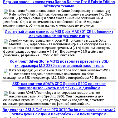
Верхняя панель клавиатуры Rapoo Ralemo Pre 5 Fabric Edition
обтянута тканью
Компания Rapoo анонсировала в Китае беспроводную клавиатуру
Ralemo Pre 5 Fabric Edition. Новинка выполнена в формате TKL (без
секции цифровых клавиш) и привлекает внимание оригинальным
дизайном. Одна из отличительных особенностей этой модели —
верхняя панель, обтянутая тканью с меланжевым рисунком
Изогнутый экран монитора MSI Optix MAG301 CR2 обеспечит
максимальное погружение в игру
Линейку компьютерных мониторов MSI пополнила модель Optix
MAG301 CR2, адресованная любителям игр. Она оборудована ЖК-
панелью типа VA со сверхширокоформатным (21:9) экраном изогнутой
формы (радиус закругления — 1,5 м). Его размер — 29,5 дюйма по
диагонали, разрешение — 2560×1080 пикселов
Комплект SilverStone MS12 позволяет превратить SSD
типоразмера M.2 2280 в портативный накопитель
Каталог продукции компании SilverStone пополнил комплект MS12.
Он позволяет создать портативный накопитель на базе
стандартного SSD типоразмера M.2 2280 с интерфейсом PCI Express
SSD-накопители ADATA XPG Spectrix S20G сочетают
производительность с эффектным дизайном
Компания ADATA Technology анонсировала твердотельные
накопители серии XPG Spectrix S20G. Они предназначены для
оснащения игровых ПК и, как утверждают их создатели, сочетают
высокую производительность и эффектный внешний вид
Видеокарта ASUS GeForce RTX 3070 Turbo оснащена системой
охлаждения с одним центробежным вентилятором