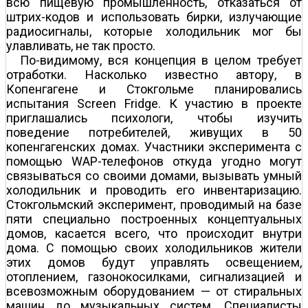
всю пищевую промышленность, отказаться от
штрих-кодов и использовать бирки, излучающие
радиосигналы, которые холодильник мог бы
улавливать, не так просто.
По-видимому, вся концепция в целом требует
отработки. Насколько известно автору, в
Копенгагене и Стокгольме планировались
испытания Screen Fridge. К участию в проекте
приглашались психологи, чтобы изучить
поведение потребителей, живущих в 50
копенгагенских домах. Участники эксперимента с
помощью WAP-телефонов откуда угодно могут
связываться со своими домами, вызывать умный
холодильник и проводить его инвентаризацию.
Стокгольмский эксперимент, проводимый на базе
пяти специально построенных концептуальных
домов, касается всего, что происходит внутри
дома. С помощью своих холодильников жители
этих домов будут управлять освещением,
отоплением, газонокосилками, сигнализацией и
всевозможным оборудованием — от стиральных
машин до музыкальных систем. Специалисты