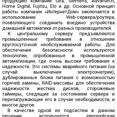
продукцию компаний Gira, Siemens, Advantech,
Home Digital, Fujitsu, Elo и др. Основной принцип
работы компании «ИнтернетДом» заключается в
использовании Web-сервера/роутера,
позволяющего соединить воедино устройства
домашней автоматики от разных производителей.
К центральному серверу предъявляются
промышленные требования в отношении
круглосуточной необслуживаемой работы. Для
обеспечения безопасности используются
технологии, опробованные в промышленной
автоматизации, где очень высоки требования к
надежности. Это системы аварийного питания (на
случай выключения электроэнегрии),
дублированные блоки питания с возможностью
горячей замены, RAID-массивы для обеспечения
надежности жестких дисков, сторожевые
таймеры, следящие за состоянием сервера и
перезагружающие его в случае необходимости, и
многое другое.
В качестве одной из подсистем в данном
решении используется европейская