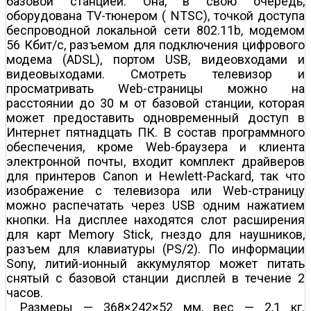
базовой станцией. Она, в свою очередь,
оборудована TV-тюнером ( NTSC), точкой доступа
беспроводной локальной сети 802.11b, модемом
56 Кбит/с, разъемом для подключения цифрового
модема (ADSL), портом USB, видеовходами и
видеовыходами. Смотреть телевизор и
просматривать Web-страницы можно на
расстоянии до 30 м от базовой станции, которая
может предоставить одновременный доступ в
Интернет пятнадцать ПК. В состав программного
обеспечения, кроме Web-браузера и клиента
электронной почты, входит комплект драйверов
для принтеров Canon и Hewlett-Packard, так что
изображение с телевизора или Web-страницу
можно распечатать через USB одним нажатием
кнопки. На дисплее находятся слот расширения
для карт Memory Stick, гнездо для наушников,
разъем для клавиатуры (PS/2). По информации
Sony, литий-ионный аккумулятор может питать
снятый с базовой станции дисплей в течение 2
часов.
Размеры — 368×242×52 мм, вес — 2,1 кг.