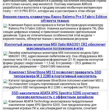
криптовалютами, приближается к размеру населения небольшой страны
и это только начало, мир меняется. Поэтому компания ASRock
разработала и выпустила в продажу весьма необычную материнскую
плату — H110 PRO BTC+, которую мы и рассмотрим в этом обзоре
Верхняя панель клавиатуры Rapoo Ralemo Pre 5 Fabric Edition
обтянута тканью
Компания Rapoo анонсировала в Китае беспроводную клавиатуру
Ralemo Pre 5 Fabric Edition. Новинка выполнена в формате TKL (без
секции цифровых клавиш) и привлекает внимание оригинальным
дизайном. Одна из отличительных особенностей этой модели —
верхняя панель, обтянутая тканью с меланжевым рисунком
Изогнутый экран монитора MSI Optix MAG301 CR2 обеспечит
максимальное погружение в игру
Линейку компьютерных мониторов MSI пополнила модель Optix
MAG301 CR2, адресованная любителям игр. Она оборудована ЖК-
панелью типа VA со сверхширокоформатным (21:9) экраном изогнутой
формы (радиус закругления — 1,5 м). Его размер — 29,5 дюйма по
диагонали, разрешение — 2560×1080 пикселов
Комплект SilverStone MS12 позволяет превратить SSD
типоразмера M.2 2280 в портативный накопитель
Каталог продукции компании SilverStone пополнил комплект MS12.
Он позволяет создать портативный накопитель на базе
стандартного SSD типоразмера M.2 2280 с интерфейсом PCI Express
SSD-накопители ADATA XPG Spectrix S20G сочетают
производительность с эффектным дизайном
Компания ADATA Technology анонсировала твердотельные
накопители серии XPG Spectrix S20G. Они предназначены для
оснащения игровых ПК и, как утверждают их создатели, сочетают