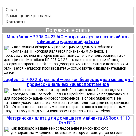
О нас
Размещение рекламы
Контакты
Популярные статьи
Моноблок HP 205 G4 22 AiO — одно из лучших решений для
офисной и удаленной работы
В настоящем обзоре мы рассмотрим модель моноблока от
компании HP, которая является признанным лидером в
производстве компьютеров как для домашнего использования, так и
для офисов. Моноблок HP 205 G4 22 — модель нового семейства,
которая построена на базе процессоров AMD последнего поколения и
отличается неплохой производительностью вкупе с привлекательной
ценой
Logitech G PRO X Superlight — легкая беспроводная мышь для
профессиональных киберспортсменов
Швейцарская компания Logitech G представила беспроводную
игровую мышь Logitech G PRO X Superlight. Новинка предназначена
для профессиональных киберспортсменов, а слово Superlight в ее
названии указывает на малый вес этой модели, который не превышает
63 г. Это почти на четверть меньше по сравнению с анонсированным
пару лет тому назад манипулятором Logitech G PRO Wireless
Материнская плата для домашнего майнинга ASRock H110
Pro BTC+
Как показало недавнее исследование Кембриджского
университета — количество людей, которые пользуются сегодня