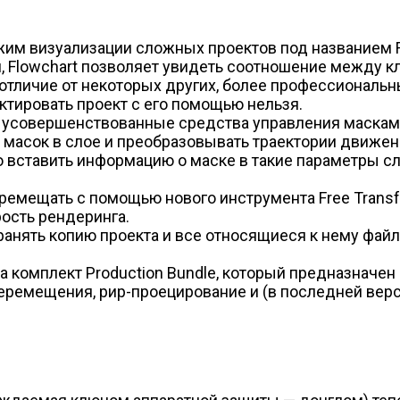
им визуализации сложных проектов под названием Fl
 Flowchart позволяет увидеть соотношение между к
отличие от некоторых других, более профессиональн
ктировать проект с его помощью нельзя.
 усовершенствованные средства управления масками. 
асок в слое и преобразовывать траектории движения 
ставить информацию о маске в такие параметры слоя, к
емещать с помощью нового инструмента Free Transfo
рость рендеринга.
сохранять копию проекта и все относящиеся к нему фай
а комплект Production Bundle, который предназначен 
еремещения, рир-проецирование и (в последней верс