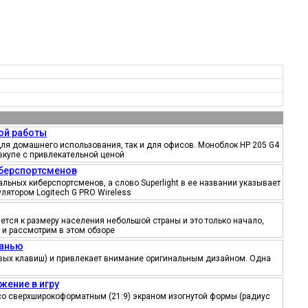
ой работы
ля домашнего использования, так и для офисов. Моноблок HP 205 G4
вкупе с привлекательной ценой
иберспортсменов
ьных киберспортсменов, а слово Superlight в ее названии указывает
лятором Logitech G PRO Wireless
тся к размеру населения небольшой страны и это только начало,
 и рассмотрим в этом обзоре
канью
ровых клавиш) и привлекает внимание оригинальным дизайном. Одна
жение в игру
со сверхширокоформатным (21:9) экраном изогнутой формы (радиус