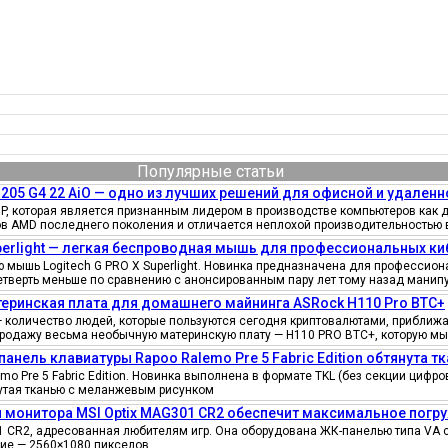
Популярные статьи
205 G4 22 AiO — одно из лучших решений для офисной и удаленн
, которая является признанным лидером в производстве компьютеров как д
ов AMD последнего поколения и отличается неплохой производительностью 
uperlight — легкая беспроводная мышь для профессиональных к
мышь Logitech G PRO X Superlight. Новинка предназначена для профессионал
четверть меньше по сравнению с анонсированным пару лет тому назад манипу
еринская плата для домашнего майнинга ASRock H110 Pro BTC+
количество людей, которые пользуются сегодня криптовалютами, приближае
продажу весьма необычную материнскую плату — H110 PRO BTC+, которую мы
панель клавиатуры Rapoo Ralemo Pre 5 Fabric Edition обтянута т
o Pre 5 Fabric Edition. Новинка выполнена в формате TKL (без секции циф
нутая тканью с меланжевым рисунком
 монитора MSI Optix MAG301 CR2 обеспечит максимальное погру
 CR2, адресованная любителям игр. Она оборудована ЖК-панелью типа VA 
ение — 2560×1080 пикселов