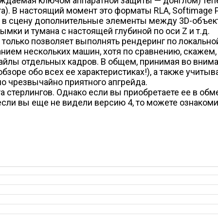
ождаемая ключом аппаратной защиты — донглом) теп
). В настоящий момент это форматы RLA, Softimage PI
ть в сцену дополнительные элементы между 3D-объект
мки и тумана с настоящей глубиной по оси Z и т.д.
 только позволяет выполнять рендеринг по локальной
анием нескольких машин, хотя по сравнению, скаже
айлы отдельных кадров. В общем, принимая во внима
бзоре обо всех ее характеристиках!), а также учитыв
 но чрезвычайно приятного апгрейда.
нта стерлингов. Однако если вы приобретаете ее в обм
 если вы еще не видели версию 4, то можете ознакоми