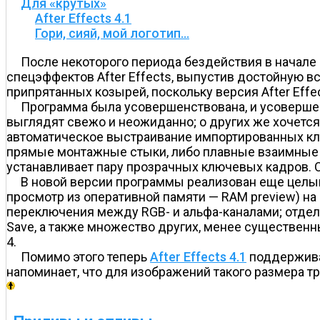
Для «крутых»
After Effects 4.1
Гори, сияй, мой логотип…
После некоторого периода бездействия в начале
спецэффектов After Effects, выпустив достойную вс
припрятанных козырей, поскольку версия After Eff
Программа была усовершенствована, и усовершен
выглядят свежо и неожиданно; о других же хочется
автоматическое выстраивание импортированных кл
прямые монтажные стыки, либо плавные взаимные п
устанавливает пару прозрачных ключевых кадров. Оп
В новой версии программы реализован еще цел
просмотр из оперативной памяти — RAM preview) н
переключения между RGB- и альфа-каналами; отдельн
Save, а также множество других, менее существен
4.
Помимо этого теперь
After Effects 4.1
поддерживае
напоминает, что для изображений такого размера тр