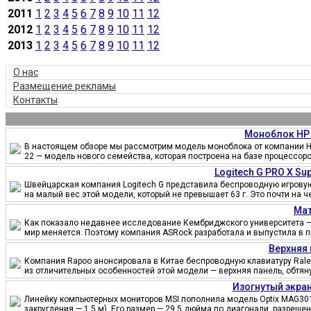
2011
1
2
3
4
5
6
7
8
9
10
11
12
2012
1
2
3
4
5
6
7
8
9
10
11
12
2013
1
2
3
4
5
6
7
8
9
10
11
12
О нас
Размещение рекламы
Контакты
Моноблок HP 
В настоящем обзоре мы рассмотрим модель моноблока от компании HP
22 — модель нового семейства, которая построена на базе процессор
Logitech G PRO X S
Швейцарская компания Logitech G представила беспроводную игровую 
на малый вес этой модели, который не превышает 63 г. Это почти на 
Мат
Как показало недавнее исследование Кембриджского университета — 
мир меняется. Поэтому компания ASRock разработала и выпустила в 
Верхняя 
Компания Rapoo анонсировала в Китае беспроводную клавиатуру Ralem
из отличительных особенностей этой модели — верхняя панель, обтя
Изогнутый экран
Линейку компьютерных мониторов MSI пополнила модель Optix MAG301
закругления — 1,5 м). Его размер — 29,5 дюйма по диагонали, разреш