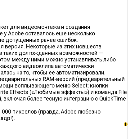
акет для видеомонтажа и создания
ве у Adobe оставалось еще несколько
ение допущенных ранее ошибок.
я версия. Некоторые из этих новшеств
а из таких долгожданных возможностей —
этом между ними можно устанавливать либо
я каждого видеоклипа автоматически
лась на то, чтобы ее автоматизировали.
предварительных RAM-версий (предварительный
омощи всплывающего меню Select; кнопки
rite Effects («Любимые эффекты») и команда File
, включая более тесную интеграцию с QuickTime
000 пикселов (правда, Adobe любезно
адр!).