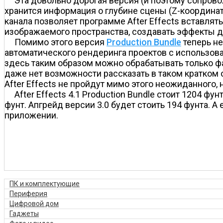
Эта довольно дорогая версия (и поэтому сопров
хранится информация о глубине сцены (Z-координата
канала позволяет программе After Effects вставля
изображаемого пространства, создавать эффекты ды
Помимо этого версия
Production Bundle
теперь не
автоматического рендеринга проектов с использов
здесь таким образом можно обрабатывать только ф
даже нет возможности рассказать в таком кратком о
After Effects не пройдут мимо этого неожиданного,
After Effects 4.1 Production Bundle стоит 1204 фу
фунт. Апгрейд версии 3.0 будет стоить 194 фунта. А
приложении.
ПК и комплектующие
Периферия
Цифровой дом
Гаджеты