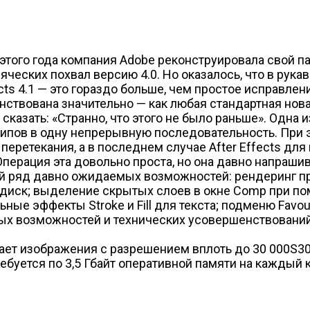
 этого года компания Adobe реконструировала свой п
яческих похвал версию 4.0. Но оказалось, что в рука
ects 4.1 — это гораздо больше, чем простое исправл
ствована значительно — как любая стандартная нова
 сказать: «Странно, что этого не было раньше». Одн
ипов в одну непрерывную последовательность. При 
еретекания, а в последнем случае After Effects дл
ерация эта довольно проста, но она давно напрашива
ый ряд давно ожидаемых возможностей: рендеринг 
а диск; выделение скрытых слоев в окне Comp при п
ые эффекты Stroke и Fill для текста; подменю Favou
ных возможностей и технических усовершенствований
т изображения с разрешением вплоть до 30 000Ѕ30 
ебуется по 3,5 Гбайт оперативной памяти на каждый к