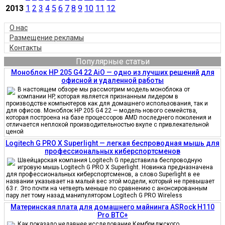
2013
1
2
3
4
5
6
7
8
9
10
11
12
О нас
Размещение рекламы
Контакты
Популярные статьи
Моноблок HP 205 G4 22 AiO — одно из лучших решений для
офисной и удаленной работы
В настоящем обзоре мы рассмотрим модель моноблока от
компании HP, которая является признанным лидером в
производстве компьютеров как для домашнего использования, так и
для офисов. Моноблок HP 205 G4 22 — модель нового семейства,
которая построена на базе процессоров AMD последнего поколения и
отличается неплохой производительностью вкупе с привлекательной
ценой
Logitech G PRO X Superlight — легкая беспроводная мышь для
профессиональных киберспортсменов
Швейцарская компания Logitech G представила беспроводную
игровую мышь Logitech G PRO X Superlight. Новинка предназначена
для профессиональных киберспортсменов, а слово Superlight в ее
названии указывает на малый вес этой модели, который не превышает
63 г. Это почти на четверть меньше по сравнению с анонсированным
пару лет тому назад манипулятором Logitech G PRO Wireless
Материнская плата для домашнего майнинга ASRock H110
Pro BTC+
Как показало недавнее исследование Кембриджского