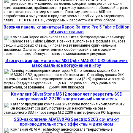
университета — количество людей, которые пользуются сегодня
криптовалютами, приближается к размеру населения небольшой страны
и это только начало, мир меняется. Поэтому компания ASRock
разработала и выпустила в продажу весьма необычную материнскую
плату — H110 PRO BTC+, которую мы и рассмотрим в этом обзоре
Верхняя панель клавиатуры Rapoo Ralemo Pre 5 Fabric Edition
обтянута тканью
Компания Rapoo анонсировала в Китае беспроводную клавиатуру
Ralemo Pre 5 Fabric Edition. Новинка выполнена в формате TKL (без
секции цифровых клавиш) и привлекает внимание оригинальным
дизайном. Одна из отличительных особенностей этой модели —
верхняя панель, обтянутая тканью с меланжевым рисунком
Изогнутый экран монитора MSI Optix MAG301 CR2 обеспечит
максимальное погружение в игру
Линейку компьютерных мониторов MSI пополнила модель Optix
MAG301 CR2, адресованная любителям игр. Она оборудована ЖК-
панелью типа VA со сверхширокоформатным (21:9) экраном изогнутой
формы (радиус закругления — 1,5 м). Его размер — 29,5 дюйма по
диагонали, разрешение — 2560×1080 пикселов
Комплект SilverStone MS12 позволяет превратить SSD
типоразмера M.2 2280 в портативный накопитель
Каталог продукции компании SilverStone пополнил комплект MS12.
Он позволяет создать портативный накопитель на базе
стандартного SSD типоразмера M.2 2280 с интерфейсом PCI Express
SSD-накопители ADATA XPG Spectrix S20G сочетают
производительность с эффектным дизайном
Компания ADATA Technology анонсировала твердотельные