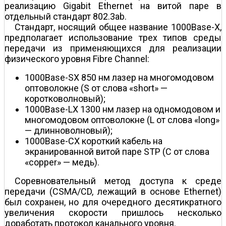
реализацию Gigabit Ethernet на витой паре в
отдельный стандарт 802.3ab.
Стандарт, носящий общее название 1000Base-X,
предполагает использование трех типов среды
передачи из применяющихся для реализации
физического уровня Fibre Channel:
1000Base-SX 850 нм лазер на многомодовом
оптоволокне (S от слова «short» —
коротковолновый);
1000Base-LX 1300 нм лазер на одномодовом и
многомодовом оптоволокне (L от слова «long»
— длинноволновый);
1000Base-CX короткий кабель на
экранированной витой паре STP (C от слова
«copper» — медь).
Соревновательный метод доступа к среде
передачи (CSMA/CD, лежащий в основе Ethernet)
был сохранен, но для очередного десятикратного
увеличения скорости пришлось несколько
доработать протокол канального уровня.