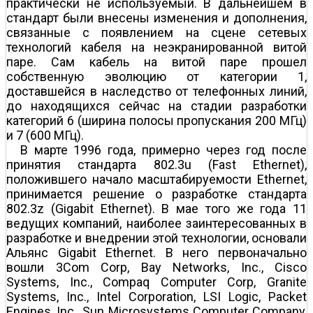
практически не используемый. В дальнейшем в
стандарт были внесены изменения и дополнения,
связанные с появлением на сцене сетевых
технологий кабеля на неэкранированной витой
паре. Сам кабель на витой паре прошел
собственную эволюцию от категории 1,
доставшейся в наследство от телефонных линий,
до находящихся сейчас на стадии разработки
категорий 6 (ширина полосы пропускания 200 МГц)
и 7 (600 МГц).
В марте 1996 года, примерно через год после
принятия стандарта 802.3u (Fast Ethernet),
положившего начало масштабируемости Ethernet,
принимается решение о разработке стандарта
802.3z (Gigabit Ethernet). В мае того же года 11
ведущих компаний, наиболее заинтересованных в
разработке и внедрении этой технологии, основали
Альянс Gigabit Ethernet. В него первоначально
вошли 3Com Corp, Bay Networks, Inc., Cisco
Systems, Inc., Compaq Computer Corp, Granite
Systems, Inc., Intel Corporation, LSI Logic, Packet
Engines, Inc., Sun Microsystems Computer Company,