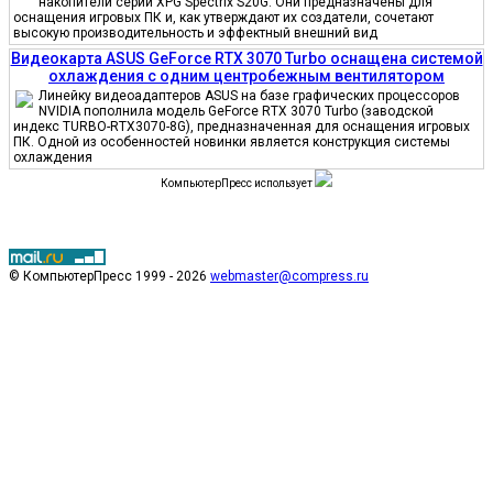
накопители серии XPG Spectrix S20G. Они предназначены для
оснащения игровых ПК и, как утверждают их создатели, сочетают
высокую производительность и эффектный внешний вид
Видеокарта ASUS GeForce RTX 3070 Turbo оснащена системой
охлаждения с одним центробежным вентилятором
Линейку видеоадаптеров ASUS на базе графических процессоров
NVIDIA пополнила модель GeForce RTX 3070 Turbo (заводской
индекс TURBO-RTX3070-8G), предназначенная для оснащения игровых
ПК. Одной из особенностей новинки является конструкция системы
охлаждения
КомпьютерПресс использует
© КомпьютерПресс 1999 - 2026
webmaster@compress.ru