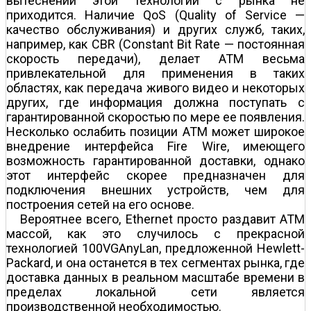
вытеснении этой технологии с рынка не
приходится. Наличие QoS (Quality of Service —
качество обслуживания) и других служб, таких,
например, как CBR (Constant Bit Rate — постоянная
скорость передачи), делает ATM весьма
привлекательной для применения в таких
областях, как передача живого видео и некоторых
других, где информация должна поступать с
гарантированной скоростью по мере ее появления.
Несколько ослабить позиции ATM может широкое
внедрение интерфейса Fire Wire, имеющего
возможность гарантированной доставки, однако
этот интерфейс скорее предназначен для
подключения внешних устройств, чем для
построения сетей на его основе.
Вероятнее всего, Ethernet просто раздавит ATM
массой, как это случилось с прекрасной
технологией 100VGAnyLan, предложенной Hewlett-
Packard, и она останется в тех сегментах рынка, где
доставка данных в реальном масштабе времени в
пределах локальной сети является
производственной необходимостью.