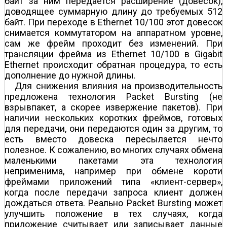
байт за ним передается расширение (довесок),
доводящее суммарную длину до требуемых 512
байт. При переходе в Ethernet 10/100 этот довесок
снимается коммутатором на аппаратном уровне,
сам же фрейм проходит без изменений. При
трансляции фрейма из Ethernet 10/100 в Gigabit
Ethernet происходит обратная процедура, то есть
дополнение до нужной длины.
Для снижения влияния на производительность
предложена технология Packet Bursting (не
взрывпакет, а скорее извержение пакетов). При
наличии нескольких коротких фреймов, готовых
для передачи, они передаются один за другим, то
есть вместо довеска пересылается нечто
полезное. К сожалению, во многих случаях обмена
маленькими пакетами эта технология
неприменима, например при обмене короти
фреймами приложений типа «клиент-сервер»,
когда после передачи запроса клиент должен
дождаться ответа. Реально Packet Bursting может
улучшить положение в тех случаях, когда
приложение считывает или записывает данные