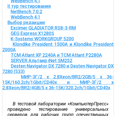
WebBench 4.1
II тур тестирования
NetBench 7.0.2
WebBench 4.1
Выбор редакции
Exсimer GLADIATOR RS8-3-RM
GEG Express X1280S
K-Systems WORKGROUP 5200
Klondike President 1500A и Klondike President
2000A
TCM Atlant XP 2240A и TCM Atlant P2280A
SERVER Альтаир iNet SM252
Desten Navigator DX 7280 и Desten Navigator DX
7280 (533)
МИР-3Г/2 х 2.8Xeon/BR2/2GB/5 х 36-
15K/160.2ch/1Gbit/CD40x и МИР-3Г/2 х
2.8Xeon/BR2/4GB/5 х 36-15K/320.2ch/1Gbit/CD40x
В тестовой лаборатории «КомпьютерПресс»
проведено тестирование универсальных
серверов для рабочих групп отечественных