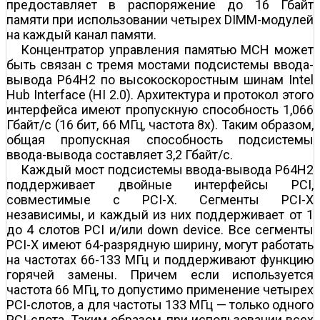
предоставляет в распоряжение до 16 Гбайт
памяти при использовании четырех DIMM-модулей
на каждый канал памяти.
Концентратор управления памятью MCH может
быть связан с тремя мостами подсистемы ввода-
вывода P64H2 по высокоскоростным шинам Intel
Hub Interface (HI 2.0). Архитектура и протокол этого
интерфейса имеют пропускную способность 1,066
Гбайт/с (16 бит, 66 МГц, частота 8х). Таким образом,
общая пропускная способность подсистемы
ввода-вывода составляет 3,2 Гбайт/с.
Каждый мост подсистемы ввода-вывода P64H2
поддерживает двойные интерфейсы PCI,
совместимые с PCI-X. Сегменты PCI-X
независимы, и каждый из них поддерживает от 1
до 4 слотов PCI и/или down device. Все сегменты
PCI-X имеют 64-разрядную ширину, могут работать
на частотах 66-133 МГц и поддерживают функцию
горячей замены. Причем если используется
частота 66 МГц, то допустимо применение четырех
PCI-слотов, а для частоты 133 МГц — только одного
PCI-слота. Таким образом, при использовании всех