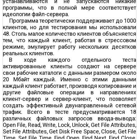
устанавливаются и не запускаются никакие
программы, что в полной мере соответствует
идеологии файл-сервера.
Программа теоретически поддерживает до 1000
клиентов, но для тестирования мы использовали
48. Столь малое количество клиентов объясняется
тем, что каждый клиент, работая в стрессовом
режиме, эмулирует работу нескольких десятков
реальных клиентов.
В ходе каждого отдельного теста
активированные клиенты создают на сервере
свои рабочие каталоги с данными размером около
20 Мбайт каждый. Именно с этими данными
каждый клиент работает, производя копирование и
другие файловые операции в направлениях
клиент-сервер и сервер-клиент, что позволяет
создать эффективный двунаправленный сетевой
трафик. Всего в тесте предусматривается 18
различных файловых запросов ввода-вывода:
Open File, Read, Write, Lock, Unlock, Get File Attributes,
Set File Attributes, Get Disk Free Space, Close, Get File
Time, Set File Time, Find Open, Find Next, Find Close,