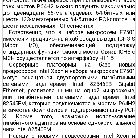
трех мостов P64H2 можно получить максимально
до двенадцати 66-мегагерцевых 64-битных или
шесть 133-мегагерцевых 64-битных PCI-слотов на
шести независимых PCI-сегментах.
Естественно, что в наборе микросхем E7501
имеется и традиционный хаб ввода-вывода ICH3-S
(Мост I/O), обеспечивающий поддержку
стандартных функций южного моста. Связь ICH3 с
MCH осуществляется по интерфейсу HI 1.5
Серверные платформы на базе новых
процессоров Intel Xeon и набора микросхем E7501
могут оснащаться двухпортовыми гигабитными
сетевыми адаптерами Intel 82546EB Gigabit
Ethernet, реализованными на одной микросхеме,
или гигабитными сетевыми адаптерами Intel
82545EM, которые подключаются к мостам P64H2
в качестве down device и поддерживают шину PCI-
X. Кроме того, возможно использование
гигабитного адаптера на основе однокристального
чипа Intel 82540EM.
Наряду с новыми процессорами Intel Xeon и