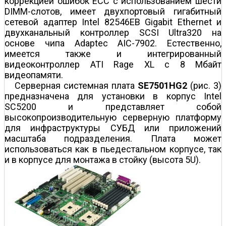
коррекцией ошибок ECC с использованием шести
DIMM-слотов, имеет двуxпортовый гигабитный
сетевой адаптер Intel 82546EB Gigabit Ethernet и
двухканальный контроллер SCSI Ultra320 на
основе чипа Adaptec AIC-7902. Естественно,
имеется также и интегрированный
видеоконтроллер ATI Rage XL с 8 Мбайт
видеопамяти.
Серверная системная плата
SE
7501HG2
(рис. 3)
предназначена для установки в корпус Intel
SC5200 и представляет собой
высокопроизводительную серверную платформу
для инфраструктуры СУБД или приложений
масштаба подразделения. Плата может
использоваться как в пьедестальном корпусе, так
и в корпусе для монтажа в стойку (высота 5U).