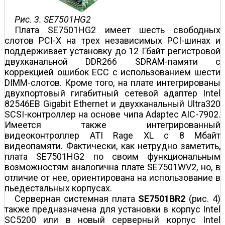
Рис. 3. SE7501HG2
Плата SE7501HG2 имеет шесть свободных
слотов PCI-X на трех независимых PCI-шинах и
поддерживает установку до 12 Гбайт регистровой
двухканальной DDR266 SDRAM-памяти с
коррекцией ошибок ECC с использованием шести
DIMM-слотов. Кроме того, на плате интегрированы
двуxпортовый гигабитный сетевой адаптер Intel
82546EB Gigabit Ethernet и двухканальный Ultra320
SCSI-контроллер на основе чипа Adaptec AIC-7902.
Имеется также интегрированный
видеоконтроллер ATI Rage XL с 8 Мбайт
видеопамяти. Фактически, как нетрудно заметить,
плата SE7501HG2 по своим функциональным
возможностям аналогична плате SE7501WV2, но, в
отличие от нее, ориентирована на использование в
пьедестальных корпусах.
Серверная системная плата
SE
7501BR2
(рис. 4)
также предназначена для установки в корпус Intel
SC5200 или в новый серверный корпус Intel