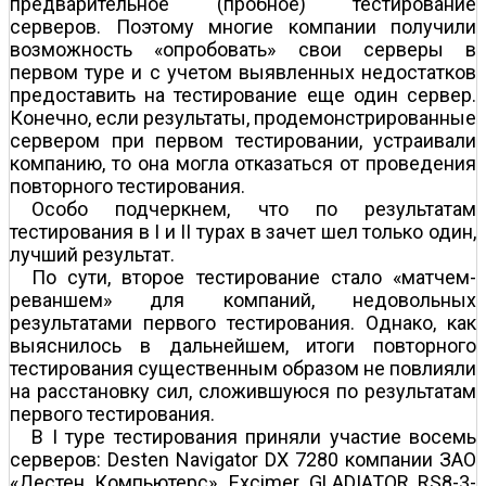
предварительное (пробное) тестирование
серверов. Поэтому многие компании получили
возможность «опробовать» свои серверы в
первом туре и с учетом выявленных недостатков
предоставить на тестирование еще один сервер.
Конечно, если результаты, продемонстрированные
сервером при первом тестировании, устраивали
компанию, то она могла отказаться от проведения
повторного тестирования.
Особо подчеркнем, что по результатам
тестирования в I и II турах в зачет шел только один,
лучший результат.
По сути, второе тестирование стало «матчем-
реваншем» для компаний, недовольных
результатами первого тестирования. Однако, как
выяснилось в дальнейшем, итоги повторного
тестирования существенным образом не повлияли
на расстановку сил, сложившуюся по результатам
первого тестирования.
В I туре тестирования приняли участие восемь
серверов: Desten Navigator DX 7280 компании ЗАО
«Дестен Компьютерс», Exсimer GLADIATOR RS8-3-