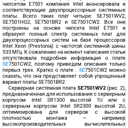
чипсетом E7501 компания Intel анонсировала и
соответствующие двухпроцессорные системные
платы. Всего таких плат четыре: SE7501WV2,
SE7501HG2, SE7501BR2 и SE7501CW2. Все они
построены на основе чипсета Intel E7501 и
образуют полный спектр системных плат для
двухпроцессорных систем на базе процессоров
Intel Xeon (Prestonia) с частотой системной шины
533 МГц. К сожалению на момент написания статьи
отсутствовала подробная информация о плате
SE
7501CW2, поэтому приведем описания только
первых трех. Кратко о плате .
SE
7501CW2 можно
сказать, что она представляет собой упрощенный
вариант платы SE7501BR2.
Серверная системная плата
SE
7501WV2
(рис. 2),
предназначенная для использования с серверным
корпусом Intel SR1300 высотой 1U или с
серверным корпусом Intel SR2300 высотой 2U,
оптимизирована для серверов с высокой
плотностью монтажа — например
высокопроизводительных вычислительных