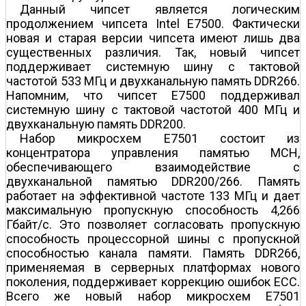
Данный чипсет является логическим
продолжением чипсета Intel E7500. Фактически
новая и старая версии чипсета имеют лишь два
существенных различия. Так, новый чипсет
поддерживает системную шину c тактовой
частотой 533 МГц и двухканальную память DDR266.
Напомним, что чипсет E7500 поддерживал
системную шину c тактовой частотой 400 МГц и
двухканальную память DDR200.
Набор микросхем E7501 состоит из
концентратора управления памятью MCH,
обеспечивающего взаимодействие с
двухканальной памятью DDR200/266. Память
работает на эффективной частоте 133 МГц и дает
максимальную пропускную способность 4,266
Гбайт/с. Это позволяет согласовать пропускную
способность процессорной шины с пропускной
способностью канала памяти. Память DDR266,
применяемая в серверных платформах нового
поколения, поддерживает коррекцию ошибок ECC.
Всего же новый набор микросхем E7501