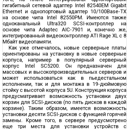
гигабитный сетевой адаптер Intel 82540EM Gigabit
Ethernet и однопортовый адаптер 10/100Base-TX
на основе чипа Intel 82550PM. Имеются также
одноканальный Ultra320 SCSI-контроллер на
основе чипа Adaptec AIC-7901 и, конечно же,
интегрированный видеоконтроллер ATI Rage XL с 8
Мбайт видеопамяти.
Как уже отмечалось, новые серверные платы
ориентированы на установку в новые серверные
корпуса, например в популярный серверный
корпус Intel SC5200. Он предназначен для
массовых и высокопроизводительных серверов и
может использоваться как в пьедестальном
исполнении, так и для монтажа в 19-дюймовую
стойку с высотой корпуса 5U. Конструкция корпуса
предусматривает возможность установки двух
корзин для SCSI-дисков (по пять дисков в каждой
корзине). Таким образом, имеется возможность
установки десяти SCSI-дисков с функцией горячей
замены. Кроме того, в сервере предусмотрено
еще три места для установки устройств с