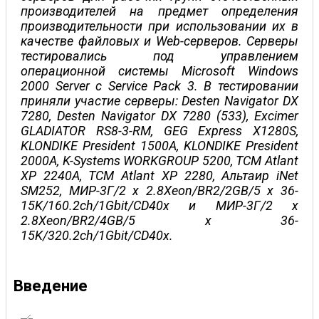
производителей на предмет определения
производительности при использовании их в
качестве файловых и Web-серверов. Серверы
тестировались под управлением
операционной системы Microsoft Windows
2000 Server с Service Pack 3. В тестировании
приняли участие серверы: Desten Navigator DX
7280, Desten Navigator DX 7280 (533), Exсimer
GLADIATOR RS8-3-RM, GEG Express X1280S,
KLONDIKE President 1500A, KLONDIKE President
2000A, K-Systems WORKGROUP 5200, TCM Atlant
XP 2240A, TCM Atlant XP 2280, Альтаир iNet
SM252, МИР-3Г/2 х 2.8Xeon/BR2/2GB/5 х 36-
15K/160.2ch/1Gbit/CD40x и МИР-3Г/2 х
2.8Xeon/BR2/4GB/5 х 36-
15K/320.2ch/1Gbit/CD40x.
Введение