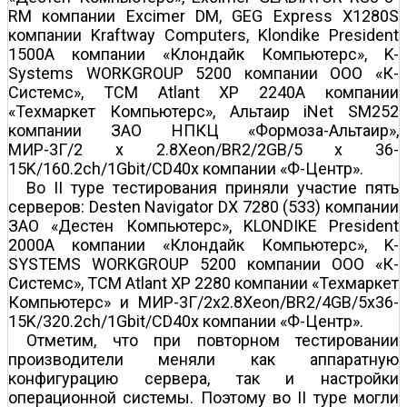
RM компании Exсimer DM, GEG Express X1280S
компании Kraftway Computers, Klondike President
1500A компании «Клондайк Компьютерс», K-
Systems WORKGROUP 5200 компании ООО «К-
Системс», TCM Atlant XP 2240A компании
«Техмаркет Компьютерc», Альтаир iNet SM252
компании ЗАО НПКЦ «Формоза-Альтаир»,
МИР-3Г/2 х 2.8Xeon/BR2/2GB/5 х 36-
15K/160.2ch/1Gbit/CD40x компании «Ф-Центр».
Во II туре тестирования приняли участие пять
серверов: Desten Navigator DX 7280 (533) компании
ЗАО «Дестен Компьютерс», KLONDIKE President
2000A компании «Клондайк Компьютерс», K-
SYSTEMS WORKGROUP 5200 компании ООО «К-
Системс», TCM Atlant XP 2280 компании «Техмаркет
Компьютерc» и МИР-3Г/2х2.8Xeon/BR2/4GB/5х36-
15K/320.2ch/1Gbit/CD40x компании «Ф-Центр».
Отметим, что при повторном тестировании
производители меняли как аппаратную
конфигурацию сервера, так и настройки
операционной системы. Поэтому во II туре могли