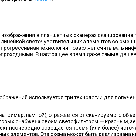
о изображения в планшетных сканерах сканирование
е линейкой светочувствительных элементов со сменн
 прогрессивная технология позволяет считывать ин
нопроходными. В настоящее время даже самые деш
ображений используется три технологии для получен
апример, лампой), отражается от сканируемого объек
оторых снабжена своим светофильтром — красным, з
т поочередно освещается тремя (или более) источн
ых элементов. Эта схема может быть реализована ка