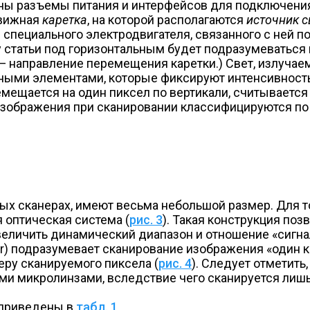
ны разъемы питания и интерфейсов для подключения
движная
каретка
, на которой располагаются
источник с
специального электродвигателя, связанного с ней п
у статьи под горизонтальным будет подразумеваться
— направление перемещения каретки.) Свет, излучае
ьными элементами, которые фиксируют интенсивность
емещается на один пиксел по вертикали, считывается
зображения при сканировании классифицируются по 
х сканерах, имеют весьма небольшой размер. Для т
 оптическая система (
рис. 3
). Такая конструкция поз
величить динамический диапазон и отношение «сигна
r) подразумевает сканирование изображения «один к 
еру сканируемого пиксела (
рис. 4
). Следует отметить
и микролинзами, вследствие чего сканируется лишь 
 приведены в
табл. 1
.