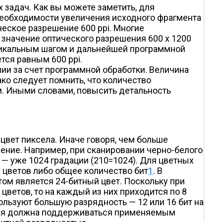
задач. Как вы можете заметить, для
необходимости увеличения исходного фрагмента
еское разрешение 600 ppi. Многие
 значение оптического разрешения 600 х 1200
ертикальным шагом и дальнейшей программной
тся равным 600 ppi.
и за счет программной обработки. Величина
ко следует помнить, что количество
ем. Иными словами, повысить детальность
цвет пиксела. Иначе говоря, чем больше
ение. Например, при сканировании черно-белого
т — уже 1024 градации (2
10
=1024). Для цветных
 цветов либо общее количество бит
1
. В
ом является 24-битный цвет. Поскольку при
ветов, то на каждый из них приходится по 8
пользуют большую разрядность — 12 или 16 бит на
нкция должна поддерживаться применяемым