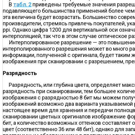
В
табл. 2
приведены требуемые значения разреша
подавляющего большинства применений более чем д
эта величина будет возрастать. Большинство совр
производители, стремясь привлечь покупателей, ук
ppi. Однако цифра 1200 для вертикальной оси озна
интерполяцией, так что в этом случае оптическое р
Интерполированное разрешение — это повышение
интерполированного разрешения может во много ра
информации, полученной с оригинала, будет таким 
изображения при сканировании с разрешением, пр
Разрядность
Разрядность, или глубина цвета, определяет мак
разрядность при сканировании, тем большее колич
изображения с разрядностью 8 бит мы можем получ
изображений возможно два варианта указываемой р
настоящее время для хранения и передачи полноцв
сканировании цветных оригиналов изображение форм
бит, а количество возможных оттенков составляет ок
цвет (соответственно 36 или 48 бит), однако для