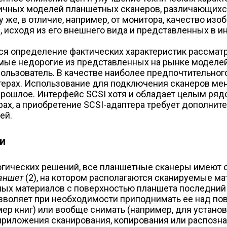
ичных моделей планшетных сканеров, различающихс
му же, в отличие, например, от монитора, качество и
 исходя из его внешнего вида и представленных в ин
ся определение фактических характеристик рассматр
мые недорогие из представленных на рынке моделей,
ользователь. В качестве наиболее предпочтительног
ерах. Использование для подключения сканеров мен
 прошлое. Интерфейс SCSI хотя и обладает целым ряд
х, а приобретение SCSI-адаптера требует дополните
ей.
и
гических решений, все планшетные сканеры имеют о
аншет
(2), на котором располагаются сканируемые м
емых материалов с поверхностью планшета последни
воляет при необходимости приподнимать ее над пов
ер книг) или вообще снимать (например, для устано
риложения сканирования, копирования или распозна