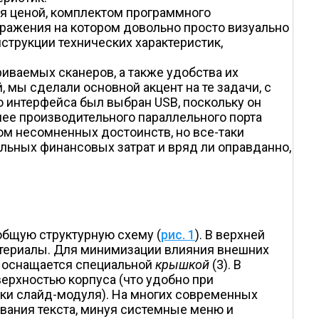
я ценой, комплектом программного
зображения на котором довольно просто визуально
струкции технических характеристик,
иваемых сканеров, а также удобства их
 мы сделали основной акцент на те задачи, с
о интерфейса был выбран USB, поскольку он
ее производительного параллельного порта
ом несомненных достоинств, но все-таки
льных финансовых затрат и вряд ли оправданно,
бщую структурную схему (
рис. 1
). В верхней
атериалы. Для минимизации влияния внешних
й оснащается специальной
крышкой
(3). В
ерхностью корпуса (что удобно при
вки слайд-модуля). На многих современных
вания текста, минуя системные меню и