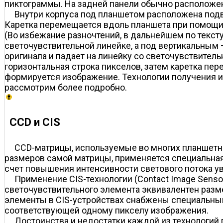
пиктограммы. На задней панели обычно расположе
Внутри корпуса под планшетом расположена по
Каретка перемещается вдоль планшета при помощи 
(Во избежание разночтений, в дальнейшем по текст
светочувствительной линейке, а под вертикальным 
оригинала и падает на линейку со светочувствител
горизонтальная строка пикселов, затем каретка пер
формируется изображение. Технологии получения и
рассмотрим более подробно.
CCD и CIS
CCD-матрицы, используемые во многих планшетны
размеров самой матрицы, применяется специальная
счет повышения интенсивности светового потока у
Применение CIS-технологии (Contact Image Senso
светочувствительного элемента эквивалентен разм
элементы в CIS-устройствах снабжены специальным
соответствующей одному пикселу изображения.
Достоинства и недостатки каждой из технологий