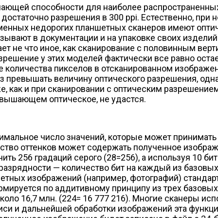
ющей способности для наиболее распространенных 
остаточно разрешения в 300 ppi. Естественно, при 
еменных недорогих планшетных сканеров имеют оптич
азывают в документации и на упаковке своих изделий
чает не что иное, как сканирование с половинным в
азрешение у этих моделей фактически все равно остае
 количества пикселов в отсканированном изображени
з превышать величину оптического разрешения, одна
же, как и при сканировании с оптическим разрешени
евышающем оптическое, не удастся.
симальное число значений, которые может принимать 
ество оттенков может содержать полученное изображ
ить 256 градаций серого (2
8
=256), а используя 10 би
азрядности — количество бит на каждый из базовых
етных изображений (например, фотографий) стандарт
ируется по аддитивному принципу из трех базовых ц
оло 16,7 млн. (2
24
= 16 777 216). Многие сканеры ис
 записи и дальнейшей обработки изображений эта фу