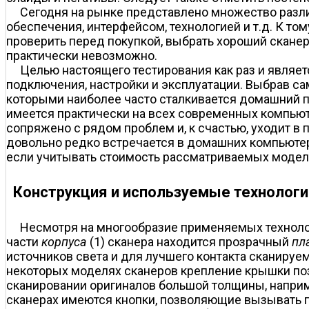
Сегодня на рынке представлено множество разл
обеспечения, интерфейсом, технологией и т.д. К то
проверить перед покупкой, выбрать хороший сканер,
практически невозможно.
Целью настоящего тестирования как раз и являет
подключения, настройки и эксплуатации. Выбрав са
которыми наиболее часто сталкивается домашний п
имеется практически на всех современных компьют
сопряжено с рядом проблем и, к счастью, уходит в
довольно редко встречается в домашних компьютера
если учитывать стоимость рассматриваемых модел
Конструкция и используемые технологи
Несмотря на многообразие применяемых техноло
части
корпуса
(1) сканера находится прозрачный
пл
источников света и для лучшего контакта сканиру
некоторых моделях сканеров крепление крышки поз
сканировании оригиналов большой толщины, наприм
сканерах имеются кнопки, позволяющие вызывать п