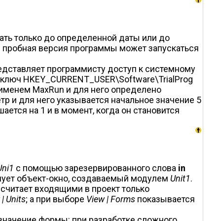
ть только до определенной даты или до
ом пробная версия программы может запускаться
редставляет программисту доступ к системному
 ключ HKEY_CURRENT_USER\Software\TrialProg
с именем MaxRun и для него определено
тр и для него указывается начальное значение 5
тся на 1 и в момент, когда он становится
Uni1
с помощью зарезервированного слова
in
ует объект-окно, создаваемый модулем
Unit1
.
 считает входящими в проект только
 | Units
; а при выборе
View | Forms
показывается
значение формы: при разработке сложного