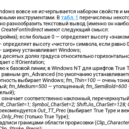
ndows вовсе не исчерпывается набором свойств и м
ежными инструментами. В
табл. 1
перечислены некото
но разнообразить текстовый вывод (именно он наиб
и
CreateFontIndirect
имеют следующий смысл:
дюйма); если больше 0 — определяет высоту «знако­м
 — определяет высоту «чистого» символа, если равно
— ширину устанавливает Windows;
 в десятых долях градуса относительно горизонталь
ет с lfOrientation;
ю к базовой линии; в Windows NT для шрифтов True 
я равным gm_Advanced (по умолчанию устанавливае
тность выбирает Windows;
fm_Thin=100
— очень тонк
ый;
fm_Medium=500
— утолщенный;
fm_SemiBold=600
елый);
 означает соответственно наклонный, перечеркнутый
lt_CharSet=1; Symbol_Char­Set=2; ShiftJis_CharSet=128
 рекомендуется
Out_TT_Prec
(выбирает True Type и ве
_Only_Prec
(только True Type);
адписи границами области прорисовки (
Clip_Characte
Clip_Stroke_Precis
);