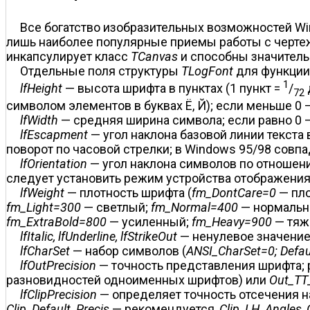
Все богатство изобразительных возможностей Wi
лишь наиболее популярные приемы работы с черт
инкапсулирует класс
TCanvas
и способны значитель
Отдельные поля структуры
TLogFont
для функци
1
lfHeight
— высота шрифта в пунктах (1 пункт =
/
72
символом элементов в буквах Ё, Й); если меньше 0
lfWidth
— средняя ширина символа; если равно 0 
lfEscapment
— угол наклона базовой линии текста
поворот по часовой стрелки; в Windows 95/98 совпада
lfOrientation
— угол наклона символов по отношени
следует установить режим устройства отображени
lfWeight
— плотность шрифта (
fm_DontCare=0
— пло
fm_Light=300
— светлый;
fm_Normal=400
— нормальн
fm_ExtraBold=800
— усиленный;
fm_Heavy=900
— тяж
lfItalic, lfUnderline, lfStrikeOut
— ненулевое значение
lfCharSet
— набор символов (
ANSI_CharSet=0; Defau
lfOutPrecision
— точность представления шрифта;
разновидностей одноименных шрифтов) или
Out_TT
lfClipPrecision
— определяет точность отсечения н
Clip_Default_Precis
— рекомендуется,
Clip_LH_Angles
,