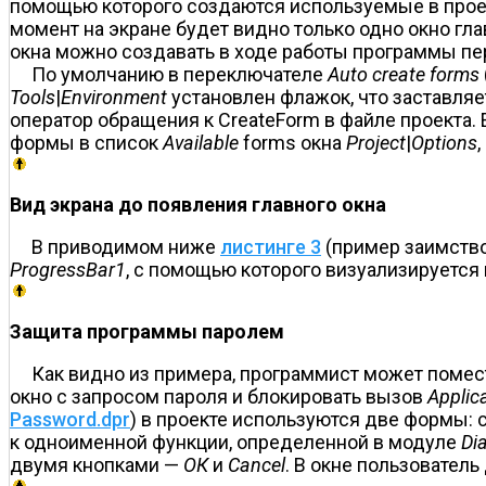
помощью которого создаются используемые в прое
момент на экране будет видно только одно окно г
окна можно создавать в ходе работы программы пе
По умолчанию в переключателе
Auto create forms
Tools
|
Environment
установлен флажок, что заставляе
оператор обращения к CreateForm в файле проекта.
формы в список
Available
forms окна
Project
|
Options
Вид экрана до появления главного окна
В приводимом ниже
листинге 3
(пример заимство
ProgressBar1
, с помощью которого визуализируется
Защита программы паролем
Как видно из примера, программист может помес
окно с запросом пароля и блокировать вызов
Applic
Password.dpr
) в проекте используются две формы:
к одноименной функции, определенной в модуле
Di
двумя кнопками —
ОК
и
Cancel
. В окне пользователь