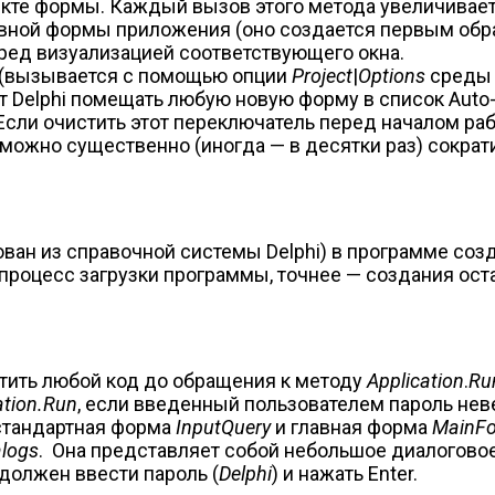
кте формы. Каждый вызов этого метода увеличивает
лавной формы приложения (оно создается первым об
ред визуализацией соответствующего окна.
(вызывается с помощью опции
Project
|
Options
среды 
т Delphi помещать любую новую форму в список Auto
 Если очистить этот переключатель перед началом р
, можно существенно (иногда — в десятки раз) сократ
ван из справочной системы Delphi) в программе созд
 процесс загрузки программы, точнее — создания ост
тить любой код до обращения к методу
Application
.
Ru
ation.Run
, если введенный пользователем пароль не
 стандартная форма
InputQuery
и главная форма
MainF
alogs
. Она представляет собой небольшое диалоговое
 должен ввести пароль (
Delphi
) и нажать Enter.