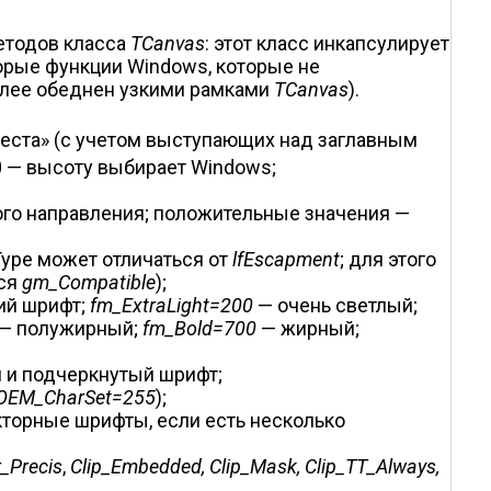
етодов класса
TCanvas
: этот класс инкапсулирует
рые функции Windows, которые не
олее обеднен узкими рамками
TCanvas
).
ес­та» (с учетом выступающих над заглавным
 0 — высоту выбирает Windows;
ного направления; положительные значения —
Type может отличаться от
lfEscapment
; для этого
тся
gm_Compatible
);
ий шрифт;
fm_ExtraLight=200
— очень светлый;
— полужирный;
fm_Bold=700
— жирный;
 и подчеркнутый шрифт;
; OEM_CharSet=255
);
кторные шрифты, если есть несколько
r_Precis
,
Clip_Embedded, Clip_Mask, Clip_TT_Always,