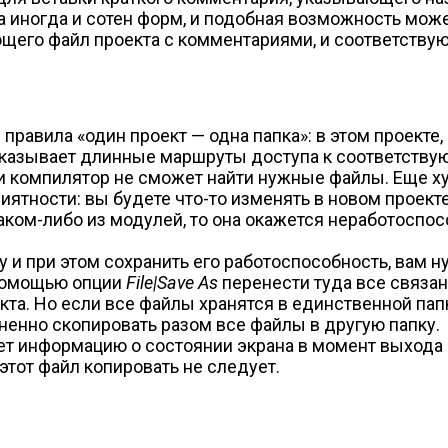
а иногда и сотен форм, и подобная возможность може
ющего файл проекта с комментариями, и соответств
правила «один проект — одна папка»: в этом проекте
i указывает длинные маршруты доступа к соответству
 и компилятор не сможет найти нужные файлы. Еще ху
ятности: вы будете что-то изменять в новом проекте,
каком-либо из модулей, то она окажется неработосп
ку и при этом сохранить его работоспособность, вам
с помощью опции
File|Save As
перенести туда все связан
та. Но если все файлы хранятся в единственной пап
ненно скопировать разом все файлы в другую папку.
яет информацию о состоянии экрана в момент выхода
этот файл копировать не следует.