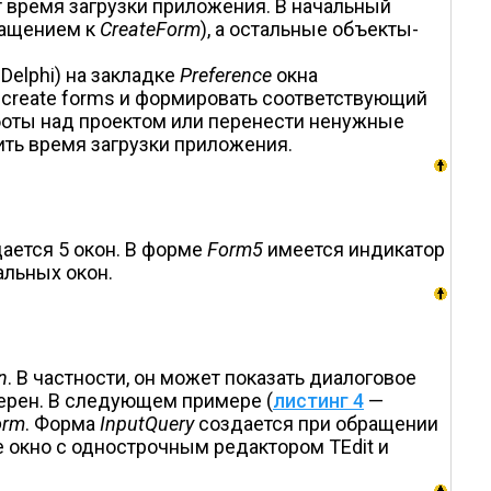
 время загрузки приложения. В начальный
ращением к
CreateForm
), а остальные объекты-
Delphi) на закладке
Preference
окна
-create forms и формировать соответствующий
аботы над проектом или перенести ненужные
ить время загрузки приложения.
ается 5 окон. В форме
Form5
имеется индикатор
альных окон.
n
. В частности, он может показать диалоговое
верен. В следующем примере (
листинг 4
—
orm
. Форма
InputQuery
создается при обращении
 окно с однострочным редактором TEdit и