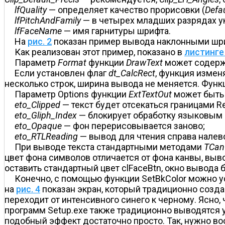
lfQuality
— определяет качество прорисовки (
Defau
lfPitchAndFamily
— в четырех младших разрядах ук
lfFaceName
— имя гарнитуры шрифта.
На
рис. 2
показан пример вывода наклонными шр
Как реализован этот пример, показано в
листинге
Параметр
Format
функции
DrawText
может содержа
Если установлен флаг
dt_CalcRect
, функция измен
несколько строк, ширина вывода не меняется. Фун
Параметр Options функции
ExtTextOut
может быть
eto_Clipped
— текст будет отсекаться границами Re
eto_Gliph_Index
— блокирует обработку языковым
eto_Opaque
— фон перерисовывается заново;
eto_RTLReading
— вывод для чтения справа налев
При выводе текста стандартными методами
TCan
цвет фона символов отличается от фона канвы, в
оставить стандартный цвет clFaceBtn, окно вывода б
Конечно, с помощью функции SetBkColor можно ус
на
рис. 4
показан экран, который традиционно созда
переходит от интенсивного синего к черному. Ясно,
программ Setup.exe также традиционно выводятся
подобный эффект достаточно просто. Так, нужно в