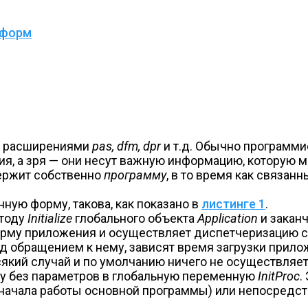
 форм
 с расширениями
pas, dfm, dpr
и т.д. Обычно программи
ения, а зря — они несут важную информацию, которую 
держит собственно
программу
, в то время как связа
ную форму, такова, как показано в
листинге 1
.
етоду
Initialize
глобального объекта
Application
и закан
орму приложения и осуществляет диспетчеризацию со
обращением к нему, зависят время загрузки приложе
сякий случай и по умолчанию ничего не осуществляет.
ру без параметров в глобальную переменную
InitProc
.
 начала работы основной программы) или непосредств