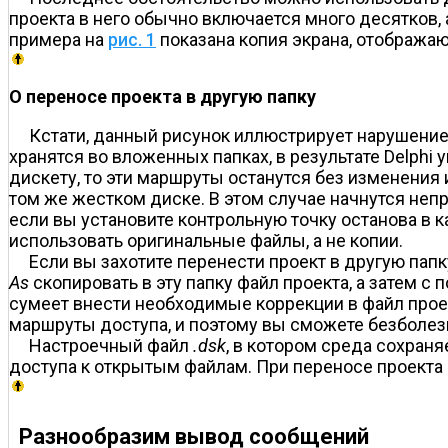
проекта в него обычно включается много десятков, 
примера на
рис. 1
показана копия экрана, отобража
О переносе проекта в другую папку
Кстати, данный рисунок иллюстрирует нарушение 
хранятся во вложенных папках, в результате Delph
дискету, то эти маршруты останутся без изменения
том же жестком диске. В этом случае начнутся непри
если вы установите контрольную точку останова в 
использовать оригинальные файлы, а не копии.
Если вы захотите перенести проект в другую пап
As
скопировать в эту папку файл проекта, а затем 
сумеет внести необходимые коррекции в файл проек
маршруты доступа, и поэтому вы сможете безболез
Настроечный файл
.dsk
, в котором среда сохран
доступа к открытым файлам. При переносе проекта 
Разнообразим вывод сообщений