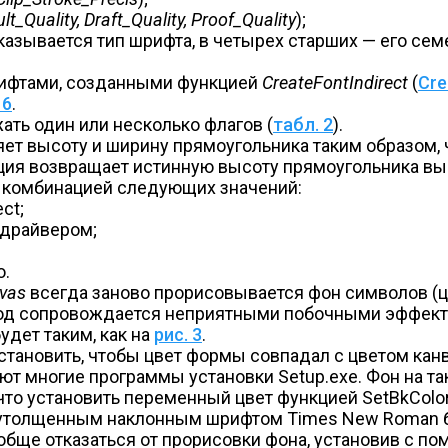
lt_Quality, Draft_Quality, Proof_Quality
);
азывается тип шрифта, в четырех старших — его сем
ифтами, созданными функцией
CreateFontIndirect
(
Cre
 6
.
ть один или несколько флагов (
табл. 2
).
яет высоту и ширину прямоугольника таким образом, 
кция возвращает истинную высоту прямоугольника вы
 комбинацией следующих значений:
ct;
 драйвером;
о.
vas
всегда заново прорисовывается фон символов (
ывод сопровождается неприятными побочными эффект
удет таким, как на
рис. 3
.
тановить, чтобы цвет формы совпадал с цветом канв
ют многие программы установки Setup.exe. Фон на та
 что установить переменный цвет функцией SetBkColo
 утолщенным наклонным шрифтом Times New Roman б
ообще отказаться от прорисовки фона, установив с 