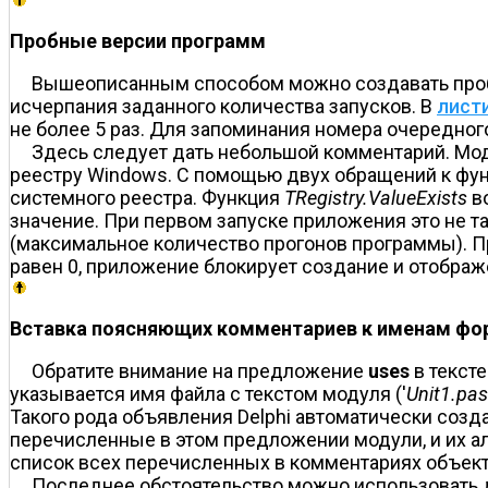
Пробные версии программ
Вышеописанным способом можно создавать пробн
исчерпания заданного количества запусков. В
листи
не более 5 раз. Для запоминания номера очередног
Здесь следует дать небольшой комментарий. Мо
реестру Windows. С помощью двух обращений к фу
системного реестра. Функция
TRegistry.ValueExists
в
значение. При первом запуске приложения это не та
(максимальное количество прогонов программы). Пр
равен 0, приложение блокирует создание и отображе
Вставка поясняющих комментариев к именам фо
Обратите внимание на предложение
uses
в текст
указывается имя файла с текстом модуля ('
Unit1.pas
Такого рода объявления Delphi автоматически созда
перечисленные в этом предложении модули, и их 
список всех перечисленных в комментариях объект
Последнее обстоятельство можно использовать д