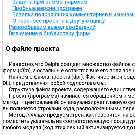
Защита программы паролем
Пробные версии программ
Вставка поясняющих комментариев к именам
О переносе проекта в другую папку
Разнообразим вывод сообщений
Включение в библиотеку форм
О файле проекта
Известно, что Delphi создает множество файлов
форм (
dfm
), а остальные остаются вне его поля зр
Начнем с файла проекта (dpr). Фактически он со
DLL представляют собой
подпрограммы
.
Структура файла проекта, содержащего единствен
Проект (программа) начинается обращением к м
метод — центральный: он визуализирует главную ф
выполняется строками кода, расположенными перед 
Метод
Initialize
предусмотрен, как говорится, на в
поместить указатель на соответствующую процеду
любого модуля (код этих секций активизируется до