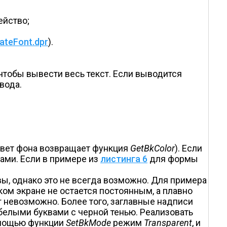
ейство;
ateFont.dpr
).
чтобы вывести весь текст. Если выводится
вода.
цвет фона возвращает функция
GetBkColor
). Если
ами. Если в примере из
листинга 6
для формы
ы, однако это не всегда возможно. Для примера
ком экране не остается постоянным, а плавно
r невозможно. Более того, заглавные надписи
елыми буквами с черной тенью. Реализовать
помощью функции
SetBkMode
режим
Transparent
, и