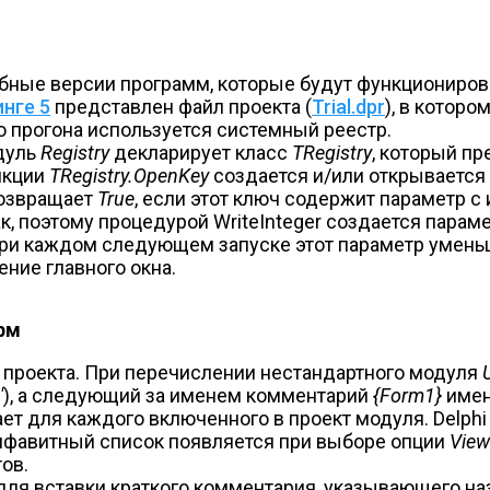
ые версии программ, которые будут функционирова
нге 5
представлен файл проекта (
Trial.dpr
), в котор
о прогона используется системный реестр.
дуль
Registry
декларирует класс
TRegistry
, который п
нкции
TRegistry.OpenKey
создается и/или открывается
озвращает
True
, если этот ключ содержит параметр 
к, поэтому процедурой WriteInteger создается параме
и каждом следующем запуске этот параметр уменьшае
ние главного окна.
рм
е проекта. При перечислении нестандартного модуля
'
), а следующий за именем комментарий
{Form1}
имен
ет для каждого включенного в проект модуля. Delphi
алфавитный список появляется при выборе опции
View
ов.
ля вставки краткого комментария, указывающего на