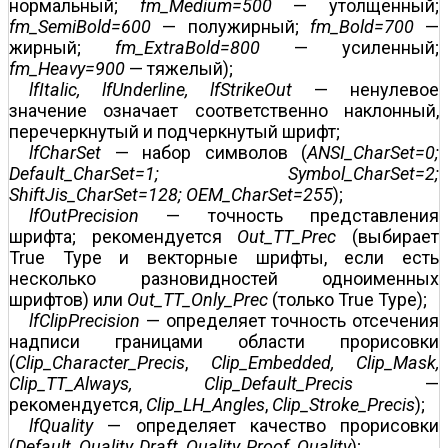
нормальный;
fm_Medium=500
— утолщенный;
fm_SemiBold=600
— полужирный;
fm_Bold=700
—
жирный;
fm_ExtraBold=800
— усиленный;
fm_Heavy=900
— тяжелый);
lfItalic, lfUnderline, lfStrikeOut
— ненулевое
значение означает соответственно наклонный,
перечеркнутый и подчеркнутый шрифт;
lfCharSet
— набор символов (
ANSI_CharSet=0;
Default_CharSet=1; Symbol_Char­Set=2;
ShiftJis_CharSet=128; OEM_CharSet=255
);
lfOutPrecision
— точность представления
шрифта; рекомендуется
Out_TT_Prec
(выбирает
True Type и векторные шрифты, если есть
несколько разновидностей одноименных
шрифтов) или
Out_TT_Only_Prec
(только True Type);
lfClipPrecision
— определяет точность отсечения
надписи границами области прорисовки
(
Clip_Character_Precis
,
Clip_Embedded, Clip_Mask,
Clip_TT_Always, Clip_Default_Precis
—
рекомендуется,
Clip_LH_Angles
,
Clip_Stroke_Precis
);
lfQuality
— определяет качество прорисовки
(
Default_Quality, Draft_Quality, Proof_Quality
);