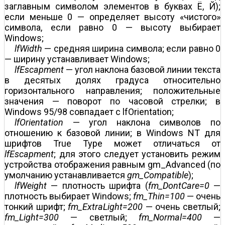
заглавным символом элементов в буквах Ё, Й);
если меньше 0 — определяет высоту «чистого»
символа, если равно 0 — высоту выбирает
Windows;
lfWidth
— средняя ширина символа; если равно 0
— ширину устанавливает Windows;
lfEscapment
— угол наклона базовой линии текста
в десятых долях градуса относительно
горизонтального направления; положительные
значения — поворот по часовой стрелки; в
Windows 95/98 совпадает с lfOrientation;
lfOrientation
— угол наклона символов по
отношению к базовой линии; в Windows NT для
шрифтов True Type может отличаться от
lfEscapment
; для этого следует установить режим
устройства отображения равным gm_Advanced (по
умолчанию устанавливается
gm_Compatible
);
lfWeight
— плотность шрифта (
fm_DontCare=0
—
плотность выбирает Windows;
fm_Thin=100
— очень
тонкий шрифт;
fm_ExtraLight=200
— очень светлый;
fm_Light=300
— светлый;
fm_Normal=400
—