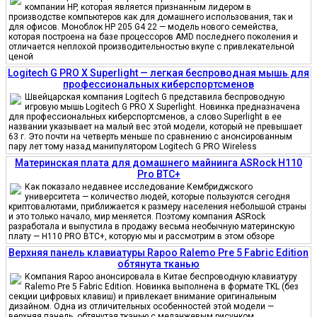
компании HP, которая является признанным лидером в
производстве компьютеров как для домашнего использования, так и
для офисов. Моноблок HP 205 G4 22 — модель нового семейства,
которая построена на базе процессоров AMD последнего поколения и
отличается неплохой производительностью вкупе с привлекательной
ценой
Logitech G PRO X Superlight — легкая беспроводная мышь для
профессиональных киберспортсменов
Швейцарская компания Logitech G представила беспроводную
игровую мышь Logitech G PRO X Superlight. Новинка предназначена
для профессиональных киберспортсменов, а слово Superlight в ее
названии указывает на малый вес этой модели, который не превышает
63 г. Это почти на четверть меньше по сравнению с анонсированным
пару лет тому назад манипулятором Logitech G PRO Wireless
Материнская плата для домашнего майнинга ASRock H110
Pro BTC+
Как показало недавнее исследование Кембриджского
университета — количество людей, которые пользуются сегодня
криптовалютами, приближается к размеру населения небольшой страны
и это только начало, мир меняется. Поэтому компания ASRock
разработала и выпустила в продажу весьма необычную материнскую
плату — H110 PRO BTC+, которую мы и рассмотрим в этом обзоре
Верхняя панель клавиатуры Rapoo Ralemo Pre 5 Fabric Edition
обтянута тканью
Компания Rapoo анонсировала в Китае беспроводную клавиатуру
Ralemo Pre 5 Fabric Edition. Новинка выполнена в формате TKL (без
секции цифровых клавиш) и привлекает внимание оригинальным
дизайном. Одна из отличительных особенностей этой модели —
верхняя панель, обтянутая тканью с меланжевым рисунком