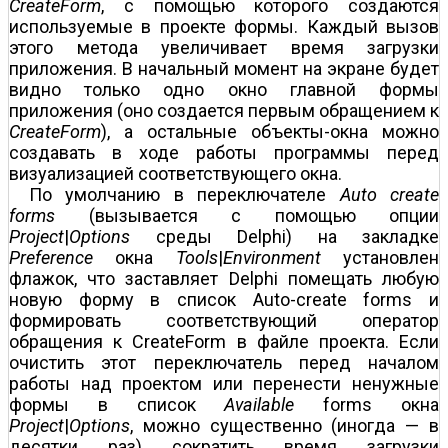
CreateForm
, с помощью которого создаются
используемые в проекте формы. Каждый вызов
этого метода увеличивает время загрузки
приложения. В начальный момент на экране будет
видно только одно окно главной формы
приложения (оно создается первым обращением к
CreateForm
), а остальные объекты-окна можно
создавать в ходе работы программы перед
визуализацией соответствующего окна.
По умолчанию в переключателе
Auto create
forms
(вызывается с помощью опции
Project
|
Options
среды Delphi) на закладке
Preference
окна
Tools
|
Environment
установлен
флажок, что заставляет Delphi помещать любую
новую форму в список Auto-create forms и
формировать соответствующий оператор
обращения к CreateForm в файле проекта. Если
очистить этот переключатель перед началом
работы над проектом или перенести ненужные
формы в список
Available
forms окна
Project
|
Options
, можно существенно (иногда — в
десятки раз) сократить время загрузки