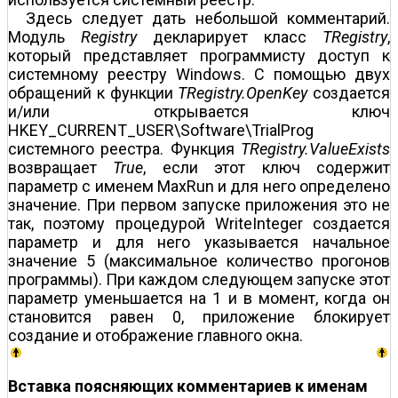
Здесь следует дать небольшой комментарий.
Модуль
Registry
декларирует класс
TRegistry
,
который представляет программисту доступ к
системному реестру Windows. С помощью двух
обращений к функции
TRegistry.OpenKey
создается
и/или открывается ключ
HKEY_CURRENT_USER\Software\TrialProg
системного реестра. Функция
TRegistry.ValueExists
возвращает
True
, если этот ключ содержит
параметр с именем MaxRun и для него определено
значение. При первом запуске приложения это не
так, поэтому процедурой WriteInteger создается
параметр и для него указывается начальное
значение 5 (максимальное количество прогонов
программы). При каждом следующем запуске этот
параметр уменьшается на 1 и в момент, когда он
становится равен 0, приложение блокирует
создание и отображение главного окна.
Вставка поясняющих комментариев к именам