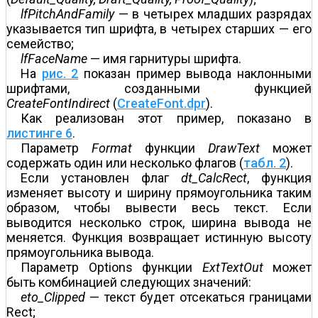
lfPitchAndFamily
— в четырех младших разрядах
указывается тип шрифта, в четырех старших — его
семейство;
lfFaceName
— имя гарнитуры шрифта.
На
рис. 2
показан пример вывода наклонными
шрифтами, созданными функцией
CreateFontIndirect
(
CreateFont.dpr
).
Как реализован этот пример, показано в
листинге 6
.
Параметр
Format
функции
DrawText
может
содержать один или несколько флагов (
табл. 2
).
Если установлен флаг
dt_CalcRect
, функция
изменяет высоту и ширину прямоугольника таким
образом, чтобы вывести весь текст. Если
выводится несколько строк, ширина вывода не
меняется. Функция возвращает истинную высоту
прямоугольника вывода.
Параметр Options функции
ExtTextOut
может
быть комбинацией следующих значений:
eto_Clipped
— текст будет отсекаться границами
Rect;