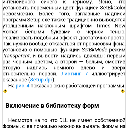
интенсивного синего к черному. Ясно, что
установить переменный цвет функцией SetBkColor
невозможно. Более того, заглавные надписи
программ Setup.exe также традиционно выводятся
утолщенным наклонным шрифтом Times New
Roman белыми буквами с черной тенью.
Реализовать подобный эффект достаточно просто.
Так, нужно вообще отказаться от прорисовки фона,
установив с помощью функции
SetBkMode
режим
Transparent
, и вывести надпись дважды: первый
раз черным цветом, а второй — белым, сместив
вторую надпись немного влево и вверх
относительно первой.
Листинг 7
иллюстрирует
сказанное (
Setup.dpr
):
На
рис. 4
показано окно работающей программы.
Включение в библиотеку форм
Несмотря на то что DLL не имеет собственной
формы, с ее помощью можно вызывать формы из