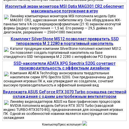
Изогнутый экран монитора MSI Optix MAG301 CR2 обеспечит
максимальное погружение в игру
Линейку компьютерных мониторов MSI пополнила модель Optix
MAG301 CR2, адресованная любителям игр. Она оборудована ЖК-
панелью типа VA со сверхширокоформатным (21:9) экраном изогнутой
формы (радиус закругления — 1,5 м). Его размер — 29,5 дюйма по
диагонали, разрешение — 2560×1080 пикселов
Комплект SilverStone MS12 позволяет превратить SSD
типоразмера M.2 2280 в портативный накопитель
Каталог продукции компании SilverStone пополнил комплект MS12.
Он позволяет создать портативный накопитель на базе
стандартного SSD типоразмера M.2 2280 с интерфейсом PCI Express
SSD-накопители ADATA XPG Spectrix S20G сочетают
производительность с эффектным дизайном
Компания ADATA Technology анонсировала твердотельные
накопители серии XPG Spectrix S20G. Они предназначены для
оснащения игровых ПК и, как утверждают их создатели, сочетают
высокую производительность и эффектный внешний вид
Видеокарта ASUS GeForce RTX 3070 Turbo оснащена системой
охлаждения с одним центробежным вентилятором
Линейку видеоадаптеров ASUS на базе графических процессоров
NVIDIA пополнила модель GeForce RTX 3070 Turbo (заводской
индекс TURBO-RTX3070-8G), предназначенная для оснащения игровых
ПК. Одной из особенностей новинки является конструкция системы
охлаждения
КомпьютерПресс использует