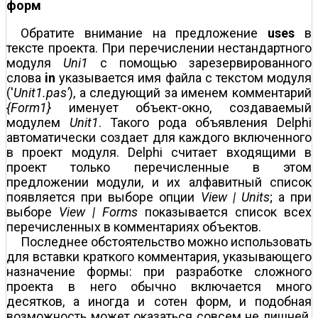
форм
Обратите внимание на предложение
uses
в
тексте проекта. При перечислении нестандартного
модуля
Uni1
с помощью зарезервированного
слова
in
указывается имя файла с текстом модуля
('
Unit1.pas'
), а следующий за именем комментарий
{Form1}
именует объект-окно, создаваемый
модулем
Unit1
. Такого рода объявления Delphi
автоматически создает для каждого включенного
в проект модуля. Delphi считает входящими в
проект только перечисленные в этом
предложении модули, и их алфавитный список
появляется при выборе опции
View | Units
; а при
выборе
View | Forms
показывается список всех
перечисленных в комментариях объектов.
Последнее обстоятельство можно использовать
для вставки краткого комментария, указывающего
назначение формы: при разработке сложного
проекта в него обычно включается много
десятков, а иногда и сотен форм, и подобная
возможность может оказаться совсем не лишней.