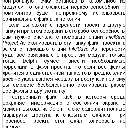
контрольную точку останова в каком-либо из
модулей, то она окажется неработоспособной —
компилятор будет по-прежнему использовать
оригинальные файлы, а не копии.
Если вы захотите перенести проект в другую
папку и при этом сохранить его работоспособность,
вам нужно сначала с помощью опции
File|Save
Project As
скопировать в эту папку файл проекта, а
затем с помощью опции
File|Save As
перенести
туда все связанные с проектом модули: только
тогда Delphi сумеет внести необходимые
коррекции в файл проекта. Но если все файлы
хранятся в единственной папке, то в предложении
uses
не указываются маршруты доступа, и поэтому
вы сможете безболезненно скопировать разом
все файлы в другую папку.
Настроечный файл
.dsk
, в котором среда
сохраняет информацию о состоянии экрана в
момент выхода из Delphi, также содержит полные
маршруты доступа к открытым файлам. При
переносе проекта этот файл копировать не
следует.