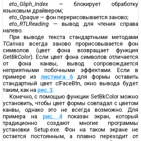
eto_Gliph_Index
— блокирует обработку
языковым драйвером;
eto_Opaque
— фон перерисовывается заново;
eto_RTLReading
— вывод для чтения справа
налево.
При выводе текста стандартными методами
TCanvas
всегда заново прорисовывается фон
символов (цвет фона возвращает функция
GetBkColor
). Если цвет фона символов отличается
от фона канвы, вывод сопровождается
неприятными побочными эффектами. Если в
примере из
листинга 6
для формы оставить
стандартный цвет clFaceBtn, окно вывода будет
таким, как на
рис. 3
.
Конечно, с помощью функции SetBkColor можно
установить, чтобы цвет формы совпадал с цветом
канвы, однако это не всегда возможно. Для
примера на
рис. 4
показан экран, который
традиционно создают многие программы
установки Setup.exe. Фон на таком экране не
остается постоянным, а плавно переходит от