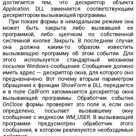
достигается тем, что дескриптор объекта
Application
DLL заменяется соответствующим
дескриптором вызывающей программы.
При показе формы в немодальном режиме она
может быть закрыта либо вызвавшей ее
программой, либо щелчком по собственной
системной кнопке
Закрыть
. В последнем случае
она должна каким-то образом известить
вызывающую программу об этом событии. Для
этого используется стандартный механизм
посылки Windows-сообщения. Сообщение должно
иметь адрес — дескриптор окна, для которого оно
предназначено. Вот почему вторым параметром
обращения к функции
ShowForm
в DLL передается
и в поле
CallForm
запоминается дескриптор окна
вызывающей программы. Обработчик события
OnClose
формы проверяет это поле и, если оно
определено, посылает вызвавшему окну
сообщение с индексом
WM_USER
. В вызывающей
программе предусмотрен обработчик этого
сообщения, в котором реализуются необходимые