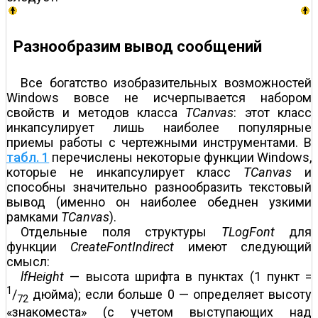
Разнообразим вывод сообщений
Все богатство изобразительных возможностей
Windows вовсе не исчерпывается набором
свойств и методов класса
TCanvas
: этот класс
инкапсулирует лишь наиболее популярные
приемы работы с чертежными инструментами. В
табл. 1
перечислены некоторые функции Windows,
которые не инкапсулирует класс
TCanvas
и
способны значительно разнообразить текстовый
вывод (именно он наиболее обеднен узкими
рамками
TCanvas
).
Отдельные поля структуры
TLogFont
для
функции
CreateFontIndirect
имеют следующий
смысл:
lfHeight
— высота шрифта в пунктах (1 пункт =
1
/
дюйма); если больше 0 — определяет высоту
72
«знако­мес­та» (с учетом выступающих над