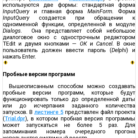
используются две формы: стандартная форма
InputQuery
и главная форма
MainForm
. Форма
InputQuery
создается при обращении к
одноименной функции, определенной в модуле
Dialogs
. Она представляет собой небольшое
диалоговое окно с однострочным редактором
TEdit и двумя кнопками —
ОК
и
Cancel
. В окне
пользователь должен ввести пароль (
Delphi
) и
нажать Enter.
Пробные версии программ
Вышеописанным способом можно создавать
пробные версии программ, которые будут
функционировать только до определенной даты
или до исчерпания заданного количества
запусков. В
листинге 5
представлен файл проекта
(
Trial.dpr
), в котором пробная версия программы
может запускаться не более 5 раз. Для
запоминания номера очередного прогона
используется системный реестр.