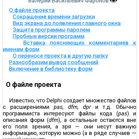
Валерий Васильевич Фаронов
О файле проекта
Сокращение времени загрузки
Вид экрана до появления главного окна
Защита программы паролем
Пробные версии программ
Вставка поясняющих комментариев к
именам форм
О переносе проекта в другую папку
Разнообразим вывод сообщений
Включение в библиотеку форм
О файле проекта
Известно, что Delphi создает множество файлов
с расширениями
pas, dfm, dpr
и т.д. Обычно
программиста интересуют файлы кода (
pas
) и
описания форм (
dfm
), а остальные остаются вне
его поля зрения, а зря — они несут важную
информацию, которую можно (а в ряде случаев —