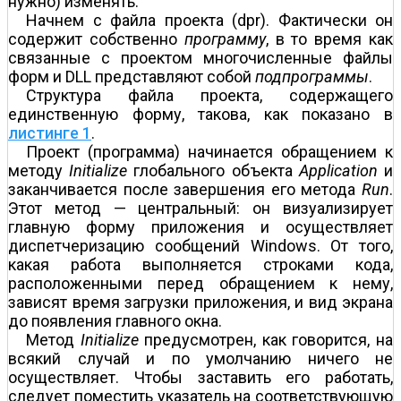
нужно) изменять.
Начнем с файла проекта (dpr). Фактически он
содержит собственно
программу
, в то время как
связанные с проектом многочисленные файлы
форм и DLL представляют собой
подпрограммы
.
Структура файла проекта, содержащего
единственную форму, такова, как показано в
листинге 1
.
Проект (программа) начинается обращением к
методу
Initialize
глобального объекта
Application
и
заканчивается после завершения его метода
Run
.
Этот метод — центральный: он визуализирует
главную форму приложения и осуществляет
диспетчеризацию сообщений Windows. От того,
какая работа выполняется строками кода,
расположенными перед обращением к нему,
зависят время загрузки приложения, и вид экрана
до появления главного окна.
Метод
Initialize
предусмотрен, как говорится, на
всякий случай и по умолчанию ничего не
осуществляет. Чтобы заставить его работать,
следует поместить указатель на соответствующую