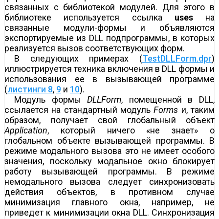
связанных с библиотекой модулей. Для этого в
библиотеке используется ссылка
uses
на
связанные модули-формы и объявляются
экспортируемые из DLL подпрограммы, в которых
реализуется вызов соответствующих форм.
В следующих примерах (
TestDLLForm.dpr
)
иллюстрируется техника включения в DLL формы и
использования ее в вызывающей программе
(
листинги 8
,
9
и
10
).
Модуль формы
DLLForm
, помещенной в DLL,
ссылается на стандартный модуль
Forms
и, таким
образом, получает свой глобальный объект
Application
, который ничего «не знает» о
глобальном объекте вызывающей программы. В
режиме модального вызова это не имеет особого
значения, поскольку модальное окно блокирует
работу вызывающей программы. В режиме
немодального вызова следует синхронизовать
действия объектов, в противном случае
минимизация главного окна, например, не
приведет к минимизации окна DLL. Синхронизация