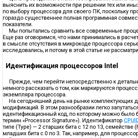
выяснить их возможности при решении тех или ины
по выбору процессора для своего ПК, поскольку пр
гораздо существеннее полная программная совмест
показатели.
Мы попытались сравнить все современные проц
Еще раз оговоримся, что нами принимались в расче
в смысле отсутствия в микрокоде процессора серье
исследовались, и потому в этой статье не рассматр
Идентификация процессоров Intel
Прежде, чем перейти непосредственно к детальн
немного рассказать о том, как маркируются процес
экземпляра процессора.
На сегодняшний день на рынке комплектующих д
модификаций. В этом разнообразии легко запутаться
идентификационный код, по которому можно было 
термин «Processor Signature»). Идентификатор
CPUI
типе (Type) — 2 старших бита с 12 по 13, семействе (F
младших бита с 0 по 3. Так, например, для процессор