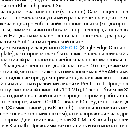
мейства Klamath равен 63x.
а одной печатной плате (substrate). Сам процессор
та с отсеченными углами и распаивается в центре «л
на в центре «обратной» стороны платы («под» проц
аты, симметрично по бокам от процессора, а оставши
ти. На одном из краев платы расположены два ряда
азъем Slot 1 на материнской плате.
щается внутри защитного
S.E.C.C.
(Single Edge Contact
 plate), к которой может быть прикреплен пассивный
пластиной расположена небольшая пластмассовая плас
на обращена к теплоотводной пластине. Охлаждение 
стиной, чего не скажешь о микросхемах BSRAM-памяти
. картриджа не предусматривает для них никакого пр
йшим этапом в развитии линейки Pentium II. Процесс
астоту системной шины 66/100 МГц, L1-кэш объемом 3
на одной печатной плате с процессором и работает на
цессоров, имеет CPUID равный 65x. Будет производитс
 0,35-микронной для Klamath) позволило снизить не 
 количество микросхем), но и напряжение на ядре — 
ром. Действительно, если 300 МГц Klamath рассеивае
ак и у Klamath. Прежними же остались и возможности