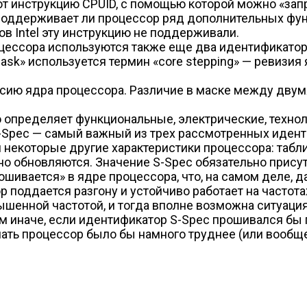
 инструкцию CPUID, с помощью которой можно «запр
поддерживает ли процессор ряд дополнительных функц
в Intel эту инструкцию не поддерживали.
ессора используются также еще два идентификатора:
sk» используется термин «core stepping» — ревизия я
сию ядра процессора. Различие в маске между двумя 
 определяет функциональные, электрические, технол
-Spec — самый важный из трех рассмотренных идентиф
 и некоторые другие характеристики процессора: та
рно обновляются. Значение S-Spec обязательно прису
рошивается» в ядре процессора, что, на самом деле,
р поддается разгону и устойчиво работает на частот
вышенной частотой, и тогда вполне возможна ситуац
м иначе, если идентификатор S-Spec прошивался бы 
лать процессор было бы намного труднее (или вообщ