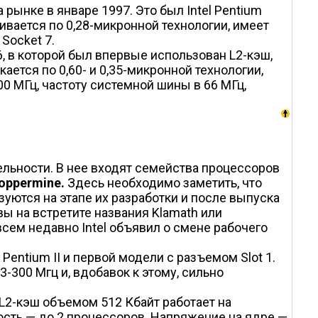
рынке в январе 1997. Это был Intel Pentium
вается по 0,28-микронной технологии, имеет
Socket 7.
, в которой был впервые использован L2-кэш,
ется по 0,60- и 0,35-микронной технологии,
00 МГц, частоту системной шины в 66 МГц,
ельности. В нее входят семейства процессоров
oppermine.
Здесь необходимо заметить, что
зуются на этапе их разработки и после выпуска
ы на встретите названия Klamath или
овсем недавно Intel объявил о смене рабочего
entium II и первой модели с разъемом Slot 1.
3-300 Мгц и, вдобавок к этому, сильно
 L2-кэш объемом 512 Кбайт работает на
сть — до 2 процессоров. Напряжение на ядре —