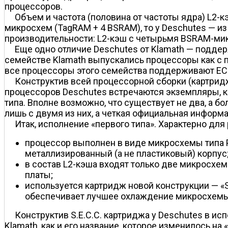
процессоров.
Объем и частота (половина от частоты ядра) L2-к
микросхем (TagRAM + 4 BSRAM), то у Deschutes — из
производительности: L2-кэш с четырьмя BSRAM-мик
Еще одно отличие Deschutes от Klamath — подде
семействе Klamath выпускались процессоры как с по
все процессоры этого семейства поддерживают EC
Конструктив всей процессорной сборки (картрид
процессоров Deschutes встречаются экземпляры, к
типа. Вполне возможно, что существует не два, а 
лишь с двумя из них, а четкая официальная информац
Итак, исполнение «первого типа». Характерно дл
процессор выполнен в виде микросхемы типа PLG
металлизированный (а не пластиковый) корпус
в состав L2-кэша входят только две микросхе
платы;
используется картридж новой конструкции — «S.
обеспечивает лучшее охлаждение микросхемы 
Конструктив S.E.C.C. картриджа у Deschutes в ис
Klamath, как и его название, которое изменилось на 