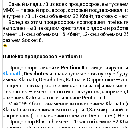
Самый младший из всех процессоров, выпускаемых
MMX — первый процессор, который поддерживал нов
внутренний L1-кэш объемом 32 Кбайт, тактовую част
Вслед за этим процессором корпорация Intel вы
выполненный на одном кристалле с ядром и работающ
имеет L1-кэш объемом 16 Кбайт, L2-кэш объемом 256
разъем Socket 8.
Линейка процессоров Pentium II
Процессоры линейки
Pentium II
позиционируются 
Klamath
,
Deschutes
и планируемые к выпуску в буд
имена Klamath, Deschutes, Katmai и Coppermine — э
процессоров на рынок заменяются на официальные. Т
Deschutes — вместо этого используются, например, P
названия Katmai на официальное Pentium III.
Май 1997 был ознаменован появлением Klamath (н
Klamath изготавливался по старой 0,35-микронной те
нагревался (по сравнению с тем же Deschutes). Не п
Процессор Klamath имеет L1-кэш объемом 32 Кбай
половинной частоте процессора, частота системно