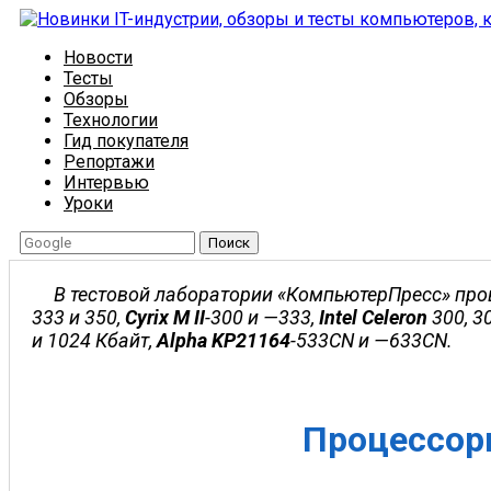
Новости
Тесты
Обзоры
Технологии
Гид покупателя
Репортажи
Интервью
Уроки
Поиск
В тестовой лаборатории «КомпьютерПресс» про
333 и 350,
Cyrix M II
-300 и —333,
Intel Celeron
300, 30
и 1024 Кбайт,
Alpha KP21164
-533CN и —633CN.
Процессор