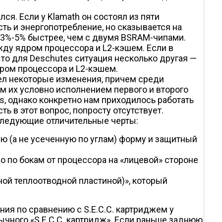
ся. Если у Klamath он состоял из пяти
ть и энергопотребление, но сказывается на
 3%-5% быстрее, чем с двумя BSRAM-чипами.
ду ядром процессора и L2-кэшем. Если в
 то для Deschutes ситуация несколько другая —
ом процессора и L2-кэшем.
пел некоторые изменения, причем среди
м их условно исполнением первого и второго
s, однако конкретно нам приходилось работать
ь в этот вопрос, попросту отсутствует.
следующие отличительные черты:
ную (а не усеченную по углам) форму и защитный
 по бокам от процессора на «лицевой» стороне
нной теплоотводной пластиной)», который
ния по сравнению с S.E.C.C. картриджем у
обычного «S.E.C.C. картридж». Если раньше заднюю