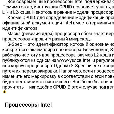
Все современные процессоры Intel поддерживают
Помимо этого, инструкция CPUID позволяет узнать, 
L1- и L2-кэша. Некоторые ранние модели процессоро
Кроме CPUID, для определения модификации проц
официальной документации Intel вместо термина «ma
идентификатора.
Маска (ревизия ядра) процессора обозначает вер
процессоров «прошит» разный микрокод.
S-Spec — это идентификатор, который однозначно
конкретного экземпляра процессора. Безусловно, S
рабочую частоту ядра процессора, размер L2-кэша
публикуются на одном из www-узлов Intel и регуля
или корпус процессора. Однако S-Spec нигде не «п
путем их перемаркировки. Например, если процессо
изменить его маркировку в соответствии с этой по
будет неотличим от настоящего. Все было бы совсе
прочитать — наподобие CPUID. В этом случае подде
Процессоры Intel