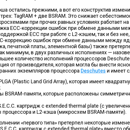
эша остались прежними, а вот его конструктив изменил
 трех: TagRAM + две BSRAM. Это снижает себестоимос
росхемами при прочих равных условиях работает на
ржка ECC-коррекции ошибок при обмене данными меж
ддержкой ECC при работе с L2-кэшем, так и без нее,
C-коррекцию ошибок при обмене данными между ядр
жа, печатной платы, элементной базы) также претер
ак минимум, в двух различных исполнениях — назове
большее количество исполнений процессоров Deschute
ия от производителя, которая могла бы внести ясност
я ранних экземпляров процессора
Deschutes
и имеет 
A (Plastic Land Grid Array), которая имеет квадрат
;
мы BSRAM-памяти, которые расположены симметрично
E.C.C. картридж с extended thermal plate (с увеличе
процессора и L2-кэша (микросхем BSRAM-памяти).
полнении «первого типа» претерпел некоторые измене
«S.E.C.C. картридж с extended thermal plate» вместо 