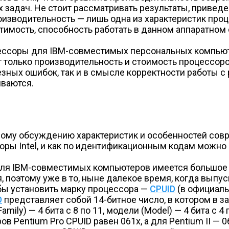
х задач. Не стоит рассматривать результаты, приве
оизводительность — лишь одна из характеристик проц
имость, способность работать в данном аппаратном 
ессоры для IBM-совместимых персональных компьют
т только производительность и стоимость процессор
зных ошибок, так и в смысле корректности работы с
иваются.
ому обсуждению характеристик и особенностей совр
соры Intel, и как по идентификационным кодам можно
ля IBM-совместимых компьютеров имеется большое к
, поэтому уже в то, ныне далекое время, когда выпус
бы установить марку процессора —
CPUID
(в официаль
D
представляет собой 14-битное число, в котором в 
amily) — 4 бита с 8 по 11, модели (Model) — 4 бита с 4
ов Pentium Pro CPUID равен 061x, а для Pentium II — 0