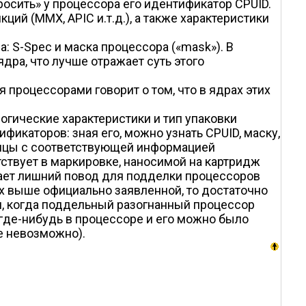
осить» у процессора его идентификатор CPUID.
ий (MMX, APIC и.т.д.), а также характеристики
 S-Spec и маска процессора («mask»). В
дра, что лучше отражает суть этого
процессорами говорит о том, что в ядрах этих
огические характеристики и тип упаковки
икаторов: зная его, можно узнать CPUID, маску,
блицы с соответствующей информацией
тствует в маркировке, наносимой на картридж
 дает лишний повод для подделки процессоров
ах выше официально заявленной, то достаточно
ия, когда поддельный разогнанный процессор
где-нибудь в процессоре и его можно было
е невозможно).