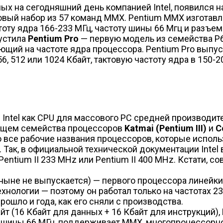
 на сегодняшний день компанией Intel, появился на 
ый набор из 57 команд MMX. Pentium MMX изготавли
оту ядра 166-233 МГц, частоту шины 66 Мгц и разъем 
пустила
Pentium Pro
— первую модель из семейства P6
ий на частоте ядра процессора. Pentium Pro выпуска
, 512 или 1024 Кбайт, тактовую частоту ядра в 150-2
Intel как CPU для массового PC средней производит
ущем семейства процессоров
Katmai
(Pentium III)
и
C
то все рабочие названия процессоров, которые исполь
ак, в официальной технической документации Intel в
entium II 233 MHz или Pentium II 400 MHz. Кстати, с
ыне не выпускается) — первого процессора линейки P
хнологии — поэтому он работал только на частотах 23
рошло и года, как его сняли с производства.
т (16 Кбайт для данных + 16 Кбайт для инструкций),
й шины 66 МГц, поддерживает MMX, многопроцессорно