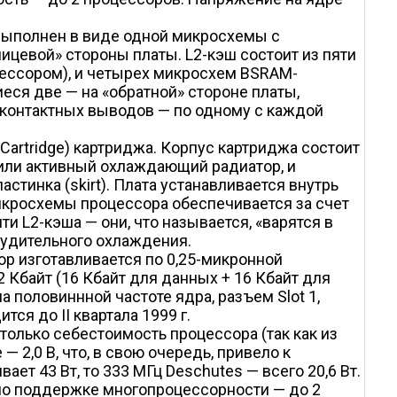
 выполнен в виде одной микросхемы с
ицевой» стороны платы. L2-кэш состоит из пяти
ессором), и четырех микросхем BSRAM-
еся две — на «обратной» стороне платы,
 контактных выводов — по одному с каждой
 Cartridge) картриджа. Корпус картриджа состоит
 или активный охлаждающий радиатор, и
тинка (skirt). Плата устанавливается внутрь
микросхемы процессора обеспечивается за счет
 L2-кэша — они, что называется, «варятся в
инудительного охлаждения.
ор изготавливается по 0,25-микронной
2 Кбайт (16 Кбайт для данных + 16 Кбайт для
 половиннной частоте ядра, разъем Slot 1,
я до II квартала 1999 г.
только себестоимость процессора (так как из
2,0 В, что, в свою очередь, привело к
т 43 Вт, то 333 МГц Deschutes — всего 20,6 Вт.
 по поддержке многопроцессорности — до 2