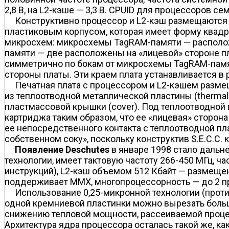
2,8 В, на L2-кэше — 3,3 В. CPUID для процессоров се
Конструктивно процессор и L2-кэш размещаются н
пластиковым корпусом, которая имеет форму квадра
микросхем: микросхемы TagRAM-памяти — расположе
памяти — две расположены на «лицевой» стороне пл
симметрично по бокам от микросхемы TagRAM-памя
стороны платы. Эти краем плата устанавливается в р
Печатная плата с процессором и L2-кэшем разме
из теплоотводной металлической пластины (thermal
пластмассовой крышки (cover). Под теплоотводной 
картриджа таким образом, что ее «лицевая» сторо
ее непосредственного контакта с теплоотводной пла
собственном соку», поскольку конструктив S.E.C.C
Появление Deschutes
в январе 1998 стало дальне
технологии, имеет тактовую частоту 266-450 МГц, ч
инструкций), L2-кэш объемом 512 Кбайт — размещен 
поддерживает MMX, многопроцессорность — до 2 про
Использование 0,25-микронной технологии (против
одной кремниевой пластинки можно вырезать большее
снижению тепловой мощности, рассеиваемой процессо
Архитектура ядра процессора осталась такой же, к