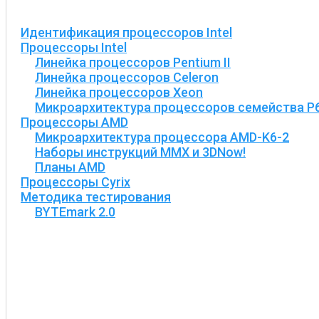
Идентификация процессоров Intel
Процессоры Intel
Линейка процессоров Pentium II
Линейка процессоров Celeron
Линейка процессоров Xeon
Микроархитектура процессоров семейства P
Процессоры AMD
Микроархитектура процессора AMD-K6-2
Наборы инструкций MMX и 3DNow!
Планы AMD
Процессоры Cyrix
Методика тестирования
BYTEmark 2.0