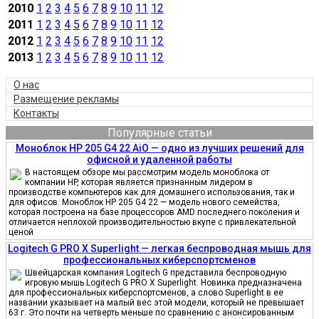
2010
1
2
3
4
5
6
7
8
9
10
11
12
2011
1
2
3
4
5
6
7
8
9
10
11
12
2012
1
2
3
4
5
6
7
8
9
10
11
12
2013
1
2
3
4
5
6
7
8
9
10
11
12
О нас
Размещение рекламы
Контакты
Популярные статьи
Моноблок HP 205 G4 22 AiO — одно из лучших решений для
офисной и удаленной работы
В настоящем обзоре мы рассмотрим модель моноблока от
компании HP, которая является признанным лидером в
производстве компьютеров как для домашнего использования, так и
для офисов. Моноблок HP 205 G4 22 — модель нового семейства,
которая построена на базе процессоров AMD последнего поколения и
отличается неплохой производительностью вкупе с привлекательной
ценой
Logitech G PRO X Superlight — легкая беспроводная мышь для
профессиональных киберспортсменов
Швейцарская компания Logitech G представила беспроводную
игровую мышь Logitech G PRO X Superlight. Новинка предназначена
для профессиональных киберспортсменов, а слово Superlight в ее
названии указывает на малый вес этой модели, который не превышает
63 г. Это почти на четверть меньше по сравнению с анонсированным