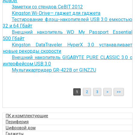
Apacer
Заметки со стендов CeBIT 2012
Kingston Wi-Drive— гаджет для гаджета
Тестирование флэш-накопителей USB 3.0 емкостью
32 и 64 Гбайт
Внешний накопитель WD My Passport Essential
500 Гбайт
Kingston DataTraveler HyperX 3.0 устанавливает
новые рекорды скорости
Внешний накопитель GIGABYTE PURE CLASSIC 3.0 с
интерфейсом USB 3.0
Мультикартридер GR-422B от GINZZU
1
2
3
>
>>
ПК и комплектующие
Периферия
Цифровой дом
Гаджеты