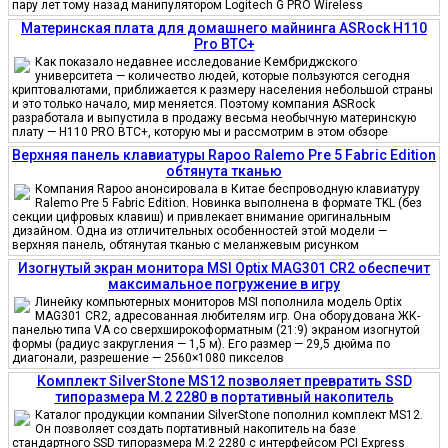
пару лет тому назад манипулятором Logitech G PRO Wireless
Материнская плата для домашнего майнинга ASRock H110
Pro BTC+
Как показало недавнее исследование Кембриджского
университета — количество людей, которые пользуются сегодня
криптовалютами, приближается к размеру населения небольшой страны
и это только начало, мир меняется. Поэтому компания ASRock
разработала и выпустила в продажу весьма необычную материнскую
плату — H110 PRO BTC+, которую мы и рассмотрим в этом обзоре
Верхняя панель клавиатуры Rapoo Ralemo Pre 5 Fabric Edition
обтянута тканью
Компания Rapoo анонсировала в Китае беспроводную клавиатуру
Ralemo Pre 5 Fabric Edition. Новинка выполнена в формате TKL (без
секции цифровых клавиш) и привлекает внимание оригинальным
дизайном. Одна из отличительных особенностей этой модели —
верхняя панель, обтянутая тканью с меланжевым рисунком
Изогнутый экран монитора MSI Optix MAG301 CR2 обеспечит
максимальное погружение в игру
Линейку компьютерных мониторов MSI пополнила модель Optix
MAG301 CR2, адресованная любителям игр. Она оборудована ЖК-
панелью типа VA со сверхширокоформатным (21:9) экраном изогнутой
формы (радиус закругления — 1,5 м). Его размер — 29,5 дюйма по
диагонали, разрешение — 2560×1080 пикселов
Комплект SilverStone MS12 позволяет превратить SSD
типоразмера M.2 2280 в портативный накопитель
Каталог продукции компании SilverStone пополнил комплект MS12.
Он позволяет создать портативный накопитель на базе
стандартного SSD типоразмера M.2 2280 с интерфейсом PCI Express