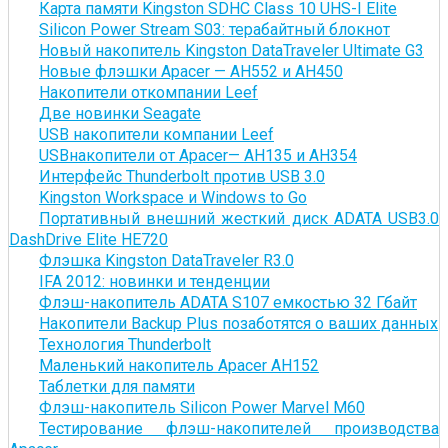
Карта памяти Kingston SDHC Class 10 UHS-I Elite
Silicon Power Stream S03: терабайтный блокнот
Новый накопитель Kingston DataTraveler Ultimate G3
Новые флэшки Apacer — AH552 и AH450
Накопители откомпании Leef
Две новинки Seagate
USB накопители компании Leef
USBнакопители от Apacer— AH135 и AH354
Интерфейс Thunderbolt против USB 3.0
Kingston Workspace и Windows to Go
Портативный внешний жесткий диск ADATA USB3.0
DashDrive Elite HE720
Флэшка Kingston DataTraveler R3.0
IFA 2012: новинки и тенденции
Флэш-накопитель ADATA S107 емкостью 32 Гбайт
Накопители Backup Plus позаботятся о ваших данных
Технология Thunderbolt
Маленький накопитель Apacer AH152
Таблетки для памяти
Флэш-накопитель Silicon Power Marvel M60
Тестирование флэш-накопителей производства