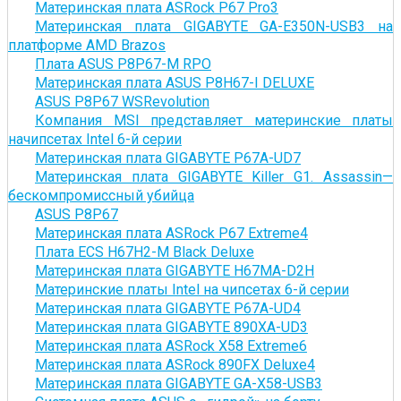
Материнская плата ASRock P67 Pro3
Материнская плата GIGABYTE GA-E350N-USB3 на
платформе AMD Brazos
Плата ASUS P8P67-M RPO
Материнская плата ASUS P8H67-I DELUXE
ASUS P8P67 WSRevolution
Компания MSI представляет материнские платы
начипсетах Intel 6-й серии
Материнская плата GIGABYTE P67A-UD7
Материнская плата GIGABYTE Killer G1. Assassin—
бескомпромиссный убийца
ASUS P8P67
Материнская плата ASRock P67 Extreme4
Плата ECS H67H2-M Black Deluxe
Материнская плата GIGABYTE H67MA-D2H
Материнские платы Intel на чипсетах 6-й серии
Материнская плата GIGABYTE P67A-UD4
Материнская плата GIGABYTE 890XA-UD3
Материнская плата ASRock X58 Extreme6
Материнская плата ASRock 890FX Deluxe4
Материнская плата GIGABYTE GA-X58-USB3