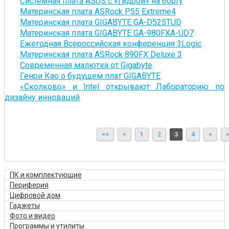
Системная плата ASUS с «гидрой» на борту
Материнская плата ASRock P55 Extreme4
Материнская плата GIGABYTE GA-D525TUD
Материнская плата GIGABYTE GA-980FXA-UD7
Ежегодная Всероссийская конференция 3Logic
Материнская плата ASRock 890FX Deluxe 3
Современная малютка от Gigabyte
Генри Као о будущем плат GIGABYTE
«Сколково» и Intel открывают Лабораторию по
дизайну инноваций
<<
<
1
2
3
4
>
ПК и комплектующие
Периферия
Цифровой дом
Гаджеты
Фото и видео
Программы и утилиты