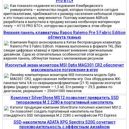
Pro BTC+
Как показало недавнее исследование Кембриджского
университета — количество людей, которые пользуются сегодня
криптовалютами, приближается к размеру населения небольшой страны
и это только начало, мир меняется. Поэтому компания ASRock
разработала и выпустила в продажу весьма необычную материнскую
плату — H110 PRO BTC+, которую мы и рассмотрим в этом обзоре
Верхняя панель клавиатуры Rapoo Ralemo Pre 5 Fabric Edition
обтянута тканью
Компания Rapoo анонсировала в Китае беспроводную клавиатуру
Ralemo Pre 5 Fabric Edition. Новинка выполнена в формате TKL (без
секции цифровых клавиш) и привлекает внимание оригинальным
дизайном. Одна из отличительных особенностей этой модели —
верхняя панель, обтянутая тканью с меланжевым рисунком
Изогнутый экран монитора MSI Optix MAG301 CR2 обеспечит
максимальное погружение в игру
Линейку компьютерных мониторов MSI пополнила модель Optix
MAG301 CR2, адресованная любителям игр. Она оборудована ЖК-
панелью типа VA со сверхширокоформатным (21:9) экраном изогнутой
формы (радиус закругления — 1,5 м). Его размер — 29,5 дюйма по
диагонали, разрешение — 2560×1080 пикселов
Комплект SilverStone MS12 позволяет превратить SSD
типоразмера M.2 2280 в портативный накопитель
Каталог продукции компании SilverStone пополнил комплект MS12.
Он позволяет создать портативный накопитель на базе
стандартного SSD типоразмера M.2 2280 с интерфейсом PCI Express
SSD-накопители ADATA XPG Spectrix S20G сочетают
производительность с эффектным дизайном