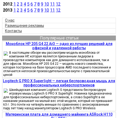
2012
1
2
3
4
5
6
7
8
9
10
11
12
2013
1
2
3
4
5
6
7
8
9
10
11
12
О нас
Размещение рекламы
Контакты
Популярные статьи
Моноблок HP 205 G4 22 AiO — одно из лучших решений для
офисной и удаленной работы
В настоящем обзоре мы рассмотрим модель моноблока от
компании HP, которая является признанным лидером в
производстве компьютеров как для домашнего использования, так и
для офисов. Моноблок HP 205 G4 22 — модель нового семейства,
которая построена на базе процессоров AMD последнего поколения и
отличается неплохой производительностью вкупе с привлекательной
ценой
Logitech G PRO X Superlight — легкая беспроводная мышь для
профессиональных киберспортсменов
Швейцарская компания Logitech G представила беспроводную
игровую мышь Logitech G PRO X Superlight. Новинка предназначена
для профессиональных киберспортсменов, а слово Superlight в ее
названии указывает на малый вес этой модели, который не превышает
63 г. Это почти на четверть меньше по сравнению с анонсированным
пару лет тому назад манипулятором Logitech G PRO Wireless
Материнская плата для домашнего майнинга ASRock H110